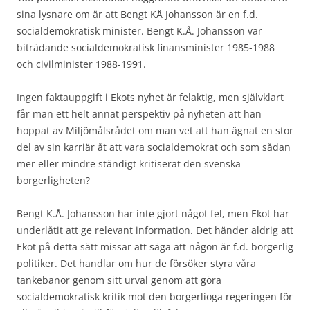
sina lysnare om är att Bengt KÅ Johansson är en f.d.
socialdemokratisk minister. Bengt K.Å. Johansson var
biträdande socialdemokratisk finansminister 1985-1988
och civilminister 1988-1991.
Ingen faktauppgift i Ekots nyhet är felaktig, men självklart
får man ett helt annat perspektiv på nyheten att han
hoppat av Miljömålsrådet om man vet att han ägnat en stor
del av sin karriär åt att vara socialdemokrat och som sådan
mer eller mindre ständigt kritiserat den svenska
borgerligheten?
Bengt K.Å. Johansson har inte gjort något fel, men Ekot har
underlåtit att ge relevant information. Det händer aldrig att
Ekot på detta sätt missar att säga att någon är f.d. borgerlig
politiker. Det handlar om hur de försöker styra våra
tankebanor genom sitt urval genom att göra
socialdemokratisk kritik mot den borgerlioga regeringen för