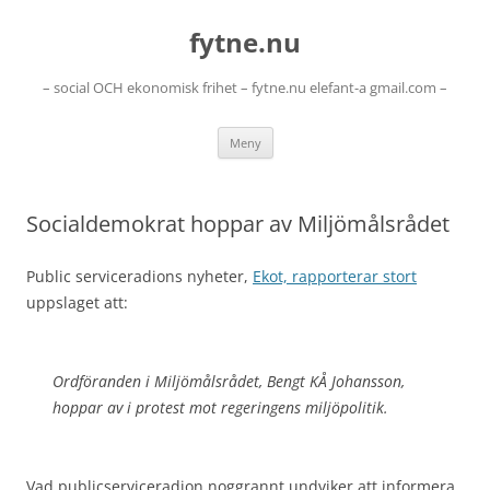
Hoppa
till
fytne.nu
innehåll
– social OCH ekonomisk frihet – fytne.nu elefant-a gmail.com –
Meny
Socialdemokrat hoppar av Miljömålsrådet
Public serviceradions nyheter,
Ekot, rapporterar stort
uppslaget att:
Ordföranden i Miljömålsrådet, Bengt KÅ Johansson,
hoppar av i protest mot regeringens miljöpolitik.
Vad publicserviceradion noggrannt undviker att informera