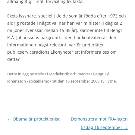
allmängiltig – intill förväxling lik fakta.
Ekots lyssnare, speciellt de de som är födda efter 1973 och
aldrig röstade i något val när han var minister (i dag ca 2
miljoner svenskar mellan 15-35 år), känner inte till Bengt
K.Å. Johanssons bakgrund. I den här kontexten är den
informationen högst relevant. Varför underlåter
publicserviceradions Ekonyheter att informera oss om
detta?
Detta inlägg postades i
Mediekritik
och märktes
Bengt KÅ
Johansson - socialdemokrat
den
15 september 2008
av
Fytne
.
Inläggsnavigering
←
Obama är protektionist
Demonstrera mot FRA-lagen
tisdag 16 september
→