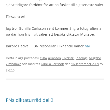
självt tidigare fördömt för att ha fuskat till sig senaste valet.
Försvara er!
Jag tror Gunilla Carlsson sent kommer ångra fotografierna
på där hon frivilligt väljer att besöka diktator Mugabe.
Barbro Hedvall i DN resonerar i liknande banor
här.
Detta inlägg postades i
1984
,
alliansen
,
Hyckleri
,
Ideologi
,
Mugabe
,
Zimbabwe
och märktes
Gunilla Carlsson
den
16 september 2009
av
Fytne
.
FNs diktaturråd del 2