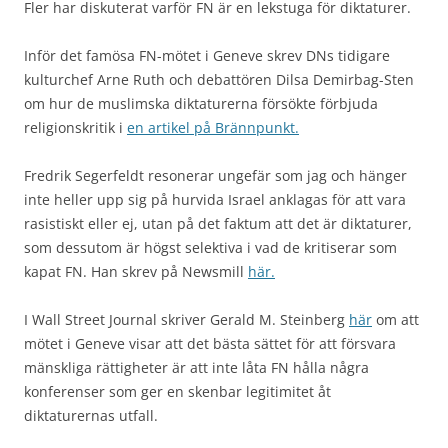
Fler har diskuterat varför FN är en lekstuga för diktaturer.
Inför det famösa FN-mötet i Geneve skrev DNs tidigare
kulturchef Arne Ruth och debattören Dilsa Demirbag-Sten
om hur de muslimska diktaturerna försökte förbjuda
religionskritik i
en artikel på Brännpunkt.
Fredrik Segerfeldt resonerar ungefär som jag och hänger
inte heller upp sig på hurvida Israel anklagas för att vara
rasistiskt eller ej, utan på det faktum att det är diktaturer,
som dessutom är högst selektiva i vad de kritiserar som
kapat FN. Han skrev på Newsmill
här.
I Wall Street Journal skriver Gerald M. Steinberg
här
om att
mötet i Geneve visar att det bästa sättet för att försvara
mänskliga rättigheter är att inte låta FN hålla några
konferenser som ger en skenbar legitimitet åt
diktaturernas utfall.