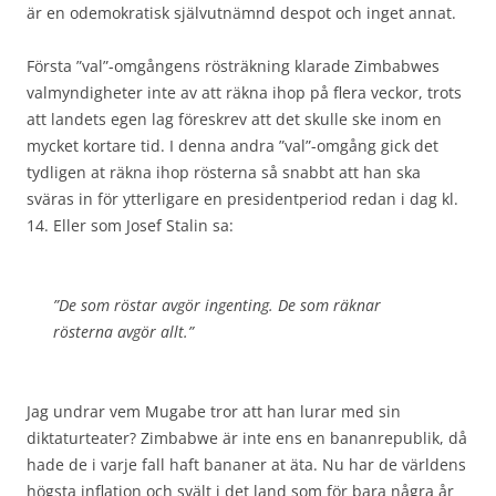
är en odemokratisk självutnämnd despot och inget annat.
Första ”val”-omgångens rösträkning klarade Zimbabwes
valmyndigheter inte av att räkna ihop på flera veckor, trots
att landets egen lag föreskrev att det skulle ske inom en
mycket kortare tid. I denna andra ”val”-omgång gick det
tydligen at räkna ihop rösterna så snabbt att han ska
sväras in för ytterligare en presidentperiod redan i dag kl.
14. Eller som Josef Stalin sa:
”De som röstar avgör ingenting. De som räknar
rösterna avgör allt.”
Jag undrar vem Mugabe tror att han lurar med sin
diktaturteater? Zimbabwe är inte ens en bananrepublik, då
hade de i varje fall haft bananer at äta. Nu har de världens
högsta inflation och svält i det land som för bara några år