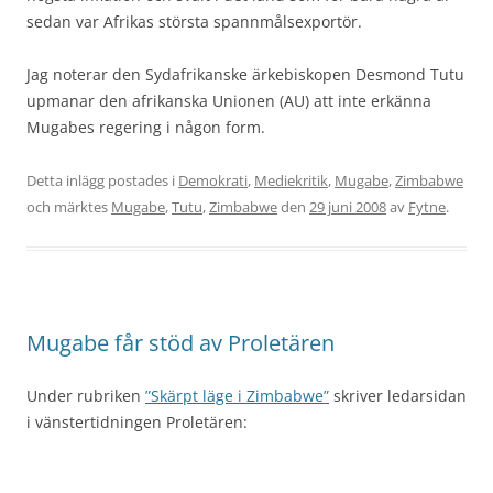
sedan var Afrikas största spannmålsexportör.
Jag noterar den Sydafrikanske ärkebiskopen Desmond Tutu
upmanar den afrikanska Unionen (AU) att inte erkänna
Mugabes regering i någon form.
Detta inlägg postades i
Demokrati
,
Mediekritik
,
Mugabe
,
Zimbabwe
och märktes
Mugabe
,
Tutu
,
Zimbabwe
den
29 juni 2008
av
Fytne
.
Mugabe får stöd av Proletären
Under rubriken
”Skärpt läge i Zimbabwe”
skriver ledarsidan
i vänstertidningen Proletären: