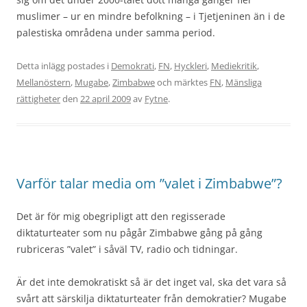
muslimer – ur en mindre befolkning – i Tjetjeninen än i de
palestiska områdena under samma period.
Detta inlägg postades i
Demokrati
,
FN
,
Hyckleri
,
Mediekritik
,
Mellanöstern
,
Mugabe
,
Zimbabwe
och märktes
FN
,
Mänsliga
rättigheter
den
22 april 2009
av
Fytne
.
Varför talar media om ”valet i Zimbabwe”?
Det är för mig obegripligt att den regisserade
diktaturteater som nu pågår Zimbabwe gång på gång
rubriceras ”valet” i såväl TV, radio och tidningar.
Är det inte demokratiskt så är det inget val, ska det vara så
svårt att särskilja diktaturteater från demokratier? Mugabe