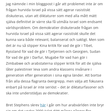
Jag nämnde i min bloggpost i går att problemet inte är om
frågan hurvida Israel på vissa sätt agerar rasistiskt
diskuteras, utan att diktaturer som med alla mått mätt
själva definitivt är värre ska få utmåla Israel som endsamt
världsproblem. Om demokratier diskuterade frågan om
hurvida Israel på vissa sätt agerar rasistiskt skulle det
kunna vara både relevant, balanserat och sakligt. Men som
det är nu så slipper Kina kritik för vad de gör i Tibet,
Ryssland för vad de gör i Tjetjenien och Georgien, Sudan
för vad de gör i Darfur, Mugabe för vad han gör i
Zimbabwe och arabstaterna slipper kritik för att de själva
låter palestinier leva som andra klassens invånare i
generation efter generation i sina egna länder. Att bortse
från alla dessa flagranta övergrepp, men välja att fokusera
enbart på Israel är inte seriöst – det är diktaturfasoner och
ska inte understödjas av demokratier.
Bret Stephens skrev
här
i går om hur arabvärlden inte bryr
sig om det under 2000-talet dött många gånger fler