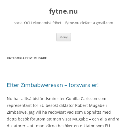
Hoppa
till
fytne.nu
innehåll
– social OCH ekonomisk frihet – fytne.nu elefant-a gmail.com –
Meny
KATEGORIARKIV:
MUGABE
Efter Zimbabweresan – försvara er!
Nu har alltså biståndsminister Gunilla Carlsson som
representant för EU besökt diktator Robert Mugabe i
Zimbabwe. Jag vill ha redovisat vad som uppnåtts med
detta besök förutom att man visat Mugabe – och alla andra
diktatorer – att man gärna besöker en diktator som EU