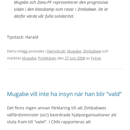
Mugabe och Zanu-PF representerar den progressiva
sidan i den klasskamp som rasar i Zimbabwe. De är
därför värda vår fulla solidaritet.
Tipstack: Harald
Detta inlägg postades i
Demokrati
,
Mugabe
,
Zimbabwe
och
märktes
Mugabe
,
Proletären
den
27 juni 2008
av
Fytne
.
Mugabe vill inte ha insyn när han blir ”vald”
Det finns ingen annan förklaring till att Zimbabwes
välfärdsminister (sic!) beordrade hjälporganisationer att
sluta fram till ”valet”. I CNN rapporteras att