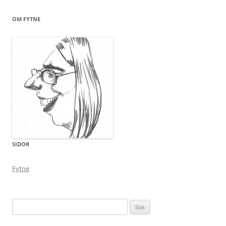
OM FYTNE
SIDOR
Fytne
Sök
efter: