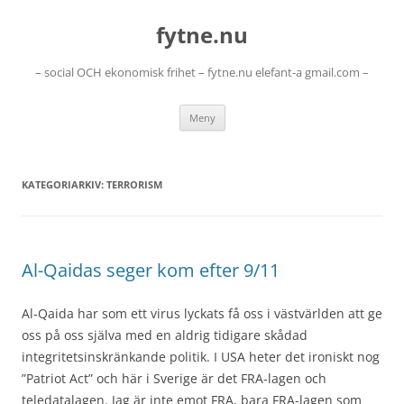
Hoppa
till
fytne.nu
innehåll
– social OCH ekonomisk frihet – fytne.nu elefant-a gmail.com –
Meny
KATEGORIARKIV:
TERRORISM
Al-Qaidas seger kom efter 9/11
Al-Qaida har som ett virus lyckats få oss i västvärlden att ge
oss på oss själva med en aldrig tidigare skådad
integritetsinskränkande politik. I USA heter det ironiskt nog
”Patriot Act” och här i Sverige är det FRA-lagen och
teledatalagen. Jag är inte emot FRA, bara FRA-lagen som