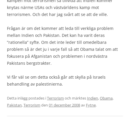
kampen mot terrorismen så tillvida att Indien kommer
knytas närme USAs och västvärldens kamp mot
terrorismen. Och det har jag svårt att se att de ville.
Frågan är om det kommer att leda till verkliga problem
mellan Indien och Pakistan. Det kan ha varit deras
”rationella” syfte. Om det inte leder till omedelbara
problem så är det ju i varje fall så att Obama talat om att
fokusera på Afganistan och problemen i nordvästra
Pakistans bergstrakter.
Vi får väl se om detta också går att skylla på Israels
behandling av palestinierna.
Detta inlägg postades i
Terrorism
och märktes
Indien
,
Obama
,
Pakistan
,
Terrorism
den
01 december 2008
av
Fytne
.