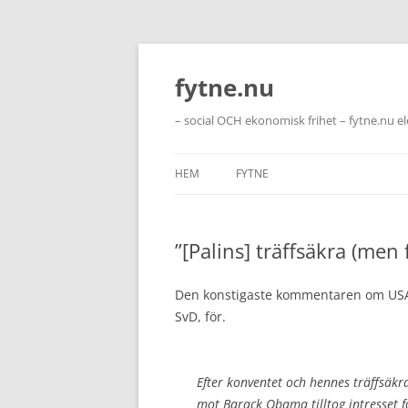
Hoppa
till
innehåll
fytne.nu
– social OCH ekonomisk frihet – fytne.nu e
HEM
FYTNE
”[Palins] träffsäkra (men
Den konstigaste kommentaren om USA:s
SvD, för.
Efter konventet och hennes träffsäkr
mot Barack Obama tilltog intresset f