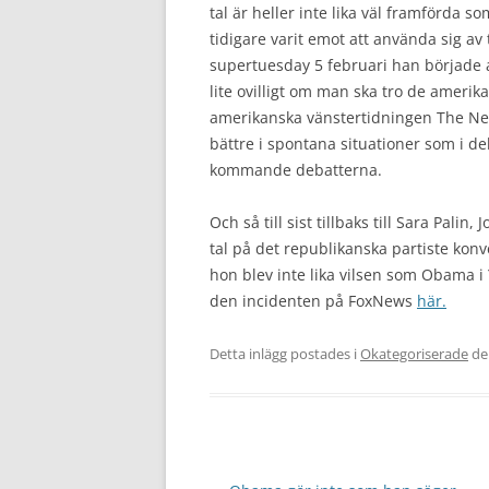
tal är heller inte lika väl framförda 
tidigare varit emot att använda sig av
supertuesday 5 februari han började 
lite ovilligt om man ska tro de amer
amerikanska vänstertidningen The Ne
bättre i spontana situationer som i deb
kommande debatterna.
Och så till sist tillbaks till Sara Pali
tal på det republikanska partiste kon
hon blev inte lika vilsen som Obama i 
den incidenten på FoxNews
här.
Detta inlägg postades i
Okategoriserade
d