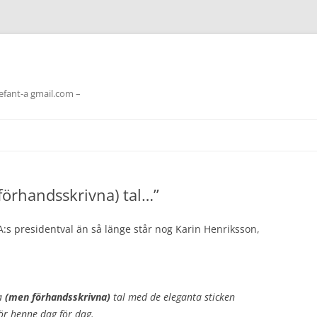
lefant-a gmail.com –
 förhandsskrivna) tal…”
 presidentval än så länge står nog Karin Henriksson,
a
(men förhandsskrivna)
tal med de eleganta sticken
ör henne dag för dag.