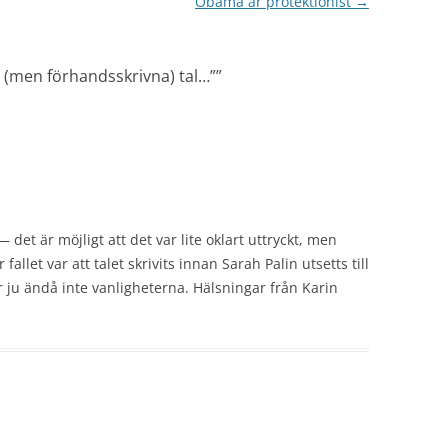
Obama är protektionist
→
ra (men förhandsskrivna) tal…”
”
det är möjligt att det var lite oklart uttryckt, men
allet var att talet skrivits innan Sarah Palin utsetts till
r ju ändå inte vanligheterna. Hälsningar från Karin