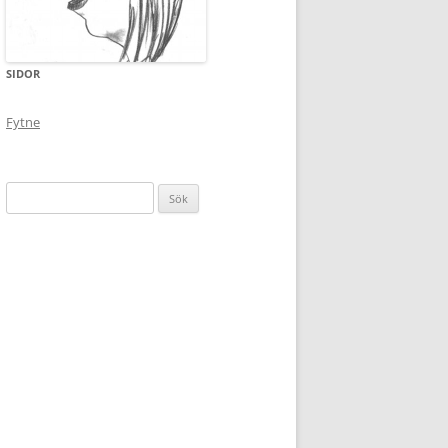
SIDOR
Fytne
Sök
efter: