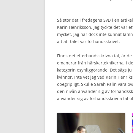
Så stor det i fredagens SvD i en artik
Karin Henriksson. Jag tyckte det var et
mycket. Jag har dock inte kunnat läm
att att talet var förhandsskrivet.
Finns det efterhandsskrivna tal, är d
emanerar från härskarteknikerna, i det
kategorin osynliggörande. Det sägs ju 
kvinnor. Inte vet jag vad Karin Henrik
obegripligt. Skulle Sarah Palin vara ova
den nivån använder sig av förhandsskri
använder sig av förhandsskrivna tal oft