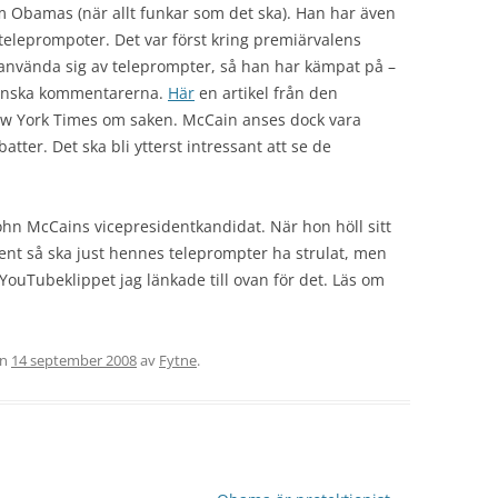
som Obamas (när allt funkar som det ska). Han har även
 teleprompoter. Det var först kring premiärvalens
använda sig av teleprompter, så han har kämpat på –
ikanska kommentarerna.
Här
en artikel från den
w York Times om saken. McCain anses dock vara
atter. Det ska bli ytterst intressant att se de
n, John McCains vicepresidentkandidat. När hon höll sitt
vent så ska just hennes teleprompter ha strulat, men
YouTubeklippet jag länkade till ovan för det. Läs om
en
14 september 2008
av
Fytne
.