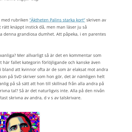
el med rubriken
”Äktheten Palins starka kort”
skriven av
t rätt knäppt instick då, men man läser ju så
na denna grandiosa dumhet. Att påpeka, i en parentes
e vanliga? Mer allvarligt så är det en kommentar som
 här fallet kategorin förlöjligande och kanske även
i bland att kvinnor ofta är de som är elaksat mot andra
sson på SvD skriver som hon gör, det är nämligen helt
nlig på så sätt att hon till skillnad från alla andra på
vna tal? Så är det naturligvis inte. Alla på den nivån
ast skrivna av andra, d v s av talskrivare.