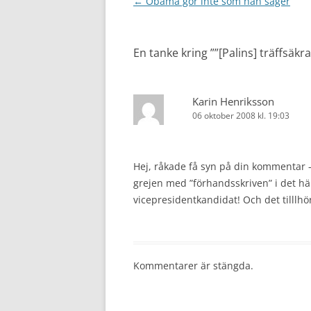
Inläggsnavigering
←
Obama gör inte som han säger
En tanke kring ”
”[Palins] träffsäk
Karin Henriksson
06 oktober 2008 kl. 19:03
Hej, råkade få syn på din kommentar — 
grejen med ”förhandsskriven” i det här f
vicepresidentkandidat! Och det tilllhö
Kommentarer är stängda.