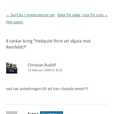
Inläggsnavigering
←
Spricka i moderaterna om
Vägg för vägg, ruta för ruta
→
FRA-lagen
8 tankar kring ”
Hedquist först att skjuta mot
Reinfeldt?
”
Christian Rudolf
16 februari 2009 kl. 8:32
vad var anledningen till att han röstade emot???
Fytne
Inläggsförfattare