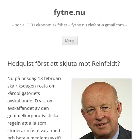
Hoppa
till
fytne.nu
innehåll
– social OCH ekonomisk frihet – fytne.nu elefant-a gmail.com –
Meny
Hedquist först att skjuta mot Reinfeldt?
Nu på onsdag 18 februari
ska riksdagen rösta om
kårobligatoriets
avskaffande. D.v.s. om
avskaffandet av den
gemmelkorporativistiska
regeln att alla som
studerar måste vara med i,
och betala medlemsavgift