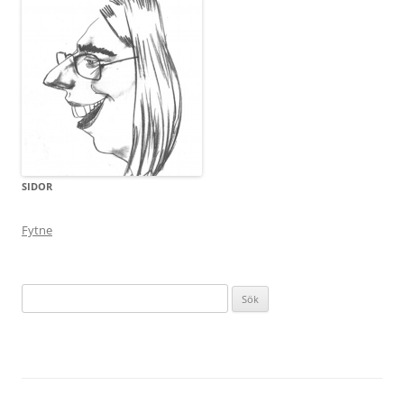
SIDOR
Fytne
Sök
efter: