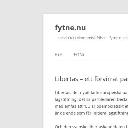
Hoppa
till
innehåll
fytne.nu
– social OCH ekonomisk frihet – fytne.nu e
HEM
FYTNE
Libertas – ett förvirrat pa
Libertas, det nybildade europeiska part
lagstiftning, det sa partiledaren Decl
med emfas att ”EU är odemokratiskt e
är de enda som får initiera lagstiftnin
Och den svenske libertaskandidaten i E