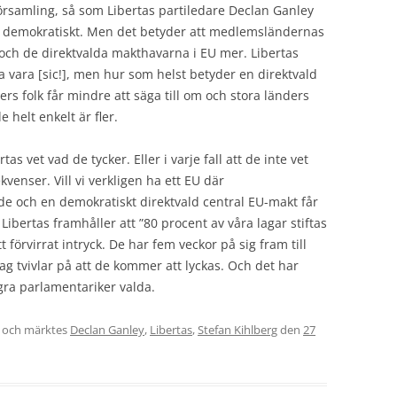
församling, så som Libertas partiledare Declan Ganley
er demokratiskt. Men det betyder att medlemsländernas
m och de direktvalda makthavarna i EU mer. Libertas
ska vara [sic!], men hur som helst betyder en direktvald
ers folk får mindre att säga till om och stora länders
e helt enkelt är fler.
tas vet vad de tycker. Eller i varje fall att de inte vet
venser. Vill vi verkligen ha ett EU där
e och en demokratiskt direktvald central EU-makt får
Libertas framhåller att ”80 procent av våra lagar stiftas
tt förvirrat intryck. De har fem veckor på sig fram till
 Jag tvivlar på att de kommer att lyckas. Och det har
gra parlamentariker valda.
och märktes
Declan Ganley
,
Libertas
,
Stefan Kihlberg
den
27