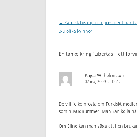
Inläggsnavigering
←
Katolsk biskop och president har 
3-9 olika kvinnor
En tanke kring ”
Libertas – ett förvi
Kajsa Wilhelmsson
02 maj 2009 kl. 12:42
De vill folkomrösta om Turkiskt medlem
som huvudnummer. Man kan kolla hä
Om Eline kan man säga att hon brukar 