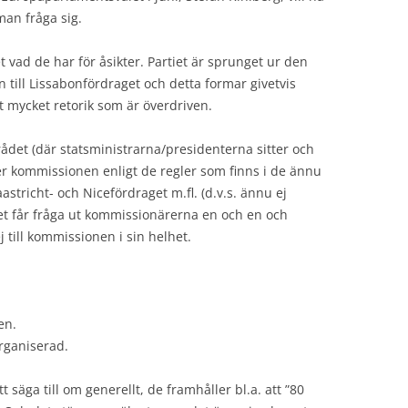
man fråga sig.
et vad de har för åsikter. Partiet är sprunget ur den
till Lissabonfördraget och detta formar givetvis
et mycket retorik som är överdriven.
rådet (där statsministrarna/presidenterna sitter och
 kommissionen enligt de regler som finns i de ännu
tricht- och Nicefördraget m.fl. (d.v.s. ännu ej
t får fråga ut kommissionärerna en och en och
j till kommissionen i sin helhet.
en.
rganiserad.
t säga till om generellt, de framhåller bl.a. att ”80