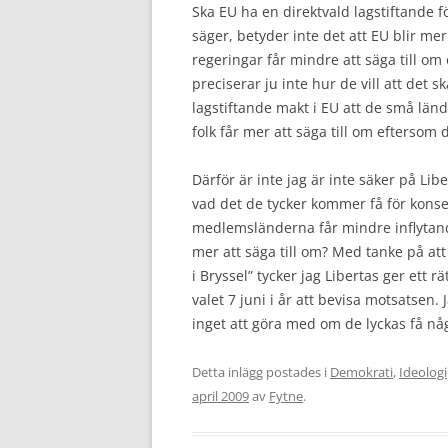
Ska EU ha en direktvald lagstiftande 
säger, betyder inte det att EU blir m
regeringar får mindre att säga till o
preciserar ju inte hur de vill att det 
lagstiftande makt i EU att de små länd
folk får mer att säga till om eftersom d
Därför är inte jag är inte säker på Liber
vad det de tycker kommer få för konsek
medlemsländerna får mindre inflytand
mer att säga till om? Med tanke på att 
i Bryssel” tycker jag Libertas ger ett rä
valet 7 juni i år att bevisa motsatsen.
inget att göra med om de lyckas få nå
Detta inlägg postades i
Demokrati
,
Ideologi
april 2009
av
Fytne
.