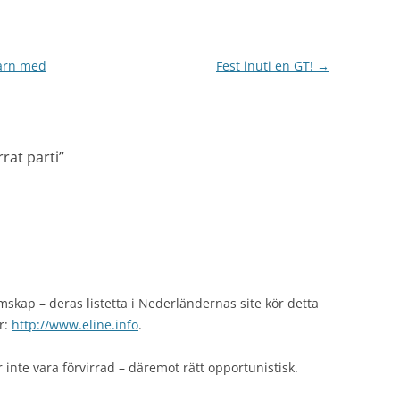
barn med
Fest inuti en GT!
→
rrat parti
”
skap – deras listetta i Nederländernas site kör detta
r:
http://www.eline.info
.
inte vara förvirrad – däremot rätt opportunistisk.