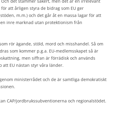
l.” Och det stämmer säkert, men det är en irrelevant
g för att årligen styra de bidrag som EU ger
töden, m.m.) och det går åt en massa lagar för att
en inre marknad utan protektionism från
ar som rör ägande, stöld, mord och misshandel. Så om
ndras som kommer p.g.a. EU-medlemsskapet så är
pskattning, men siffran är förrädisk och används
o att EU nästan styr våra länder.
 genom ministerrådet och de är samtliga demokratiskt
ssionen.
utan CAP/jordbrukssubventionerna och regionalstödet.