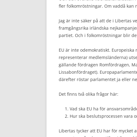
fler folkomröstningar. Om vaddå kan 
Jag är inte säker på att de i Libertas v
framgångsrika irländska nejkampanjen 
partiet. Och i folkomröstningar blir d
EU är inte odemokratiskt. Europeiska 
representerar medlemsländerna) utser
gällande fördragen Romfördragen, Maas
Lissabonfördraget). Europaparlamente
därefter röstar parlamentet ja eller ne
Det finns två olika frågor här:
Vad ska EU ha för ansvarsområd
Hur ska beslutsprocessen vara o
Libertas tycker att EU har för mycket at