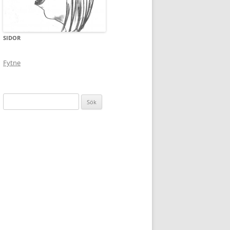
SIDOR
Fytne
Sök
efter: