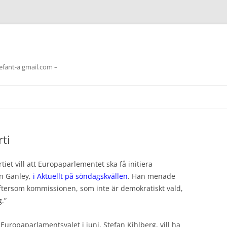
lefant-a gmail.com –
rti
iet vill att Europaparlementet ska få initiera
an Ganley,
i Aktuellt på söndagskvällen
. Han menade
ftersom kommissionen, som inte är demokratiskt vald,
g.”
uropaparlamentsvalet i juni, Stefan Kihlberg, vill ha