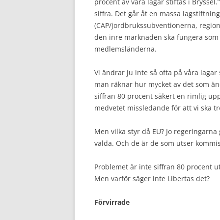
procent av våra lagar stiftas i Brysse
siffra. Det går åt en massa lagstiftnin
(CAP/jordbrukssubventionerna, regions
den inre marknaden ska fungera som 
medlemsländerna.
Vi ändrar ju inte så ofta på våra lag
man räknar hur mycket av det som ä
siffran 80 procent säkert en rimlig up
medvetet missledande för att vi ska tr
Men vilka styr då EU? Jo regeringarna
valda. Och de är de som utser kommi
Problemet är inte siffran 80 procent 
Men varför säger inte Libertas det?
Förvirrade