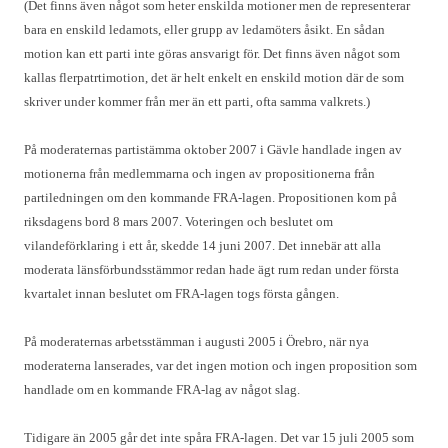
(Det finns även något som heter enskilda motioner men de representerar
bara en enskild ledamots, eller grupp av ledamöters åsikt. En sådan
motion kan ett parti inte göras ansvarigt för. Det finns även något som
kallas flerpatrtimotion, det är helt enkelt en enskild motion där de som
skriver under kommer från mer än ett parti, ofta samma valkrets.)
På moderaternas partistämma oktober 2007 i Gävle handlade ingen av
motionerna från medlemmarna och ingen av propositionerna från
partiledningen om den kommande FRA-lagen. Propositionen kom på
riksdagens bord 8 mars 2007. Voteringen och beslutet om
vilandeförklaring i ett år, skedde 14 juni 2007. Det innebär att alla
moderata länsförbundsstämmor redan hade ägt rum redan under första
kvartalet innan beslutet om FRA-lagen togs första gången.
På moderaternas arbetsstämman i augusti 2005 i Örebro, när nya
moderaterna lanserades, var det ingen motion och ingen proposition som
handlade om en kommande FRA-lag av något slag.
Tidigare än 2005 går det inte spåra FRA-lagen. Det var 15 juli 2005 som