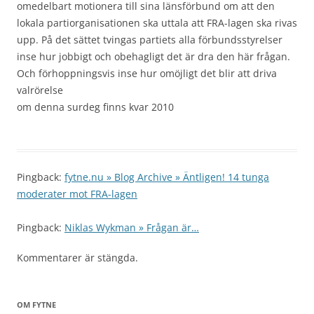
omedelbart motionera till sina länsförbund om att den
lokala partiorganisationen ska uttala att FRA-lagen ska rivas
upp. På det sättet tvingas partiets alla förbundsstyrelser
inse hur jobbigt och obehagligt det är dra den här frågan.
Och förhoppningsvis inse hur omöjligt det blir att driva
valrörelse
om denna surdeg finns kvar 2010
Pingback:
fytne.nu » Blog Archive » Äntligen! 14 tunga
moderater mot FRA-lagen
Pingback:
Niklas Wykman » Frågan är…
Kommentarer är stängda.
OM FYTNE