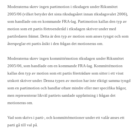
Moderaterna skrev ingen partimotion i riksdagen under Riksmötet
2005/06 (vilket betyder det sista riksdagsåret innan riksdagsvalet 2006),
som handlade om en kommande FRA-lag. Partimotion kallas den typ av
motion som ett partis förtroenderåd i riksdagen skriver under med
partiledaren främst. Detta är den typ av motion som anses tyngst och som
återspeglar ett partis åsikt i den frågan det motioneras om.
Moderaterna skrev ingen kommittémotion riksdagen under Riksmötet
2005/06, som handlade om en kommande FRA-lag. Kommittémotion
kallas den typ av motion som ett partis företrädare som sitter i ett visst
utskott skriver under. Denna typen av motion har inte riktigt samma tyngd
som en partimotion och handlar oftare mindre eller mer specifika frågor,
men representerar likväl partiets samlade uppfattning i frågan det
motioneras om.
Vad som skrivs i parti-, och kommittémotioner under ett valår anses ett
parti gå till val på.