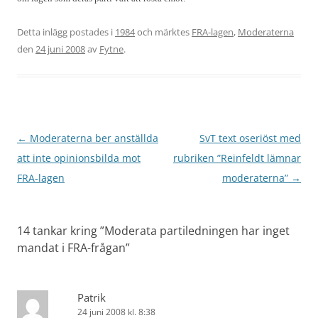
Detta inlägg postades i
1984
och märktes
FRA-lagen
,
Moderaterna
den
24 juni 2008
av
Fytne
.
Inläggsnavigering
←
Moderaterna ber anställda
SvT text oseriöst med
att inte opinionsbilda mot
rubriken ”Reinfeldt lämnar
FRA-lagen
moderaterna”
→
14 tankar kring ”
Moderata partiledningen har inget
mandat i FRA-frågan
”
Patrik
24 juni 2008 kl. 8:38