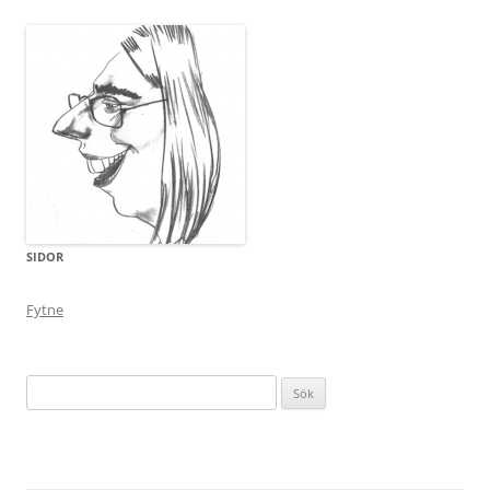
SIDOR
Fytne
Sök
efter: