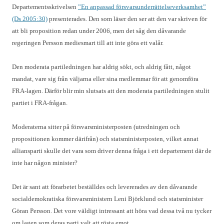
Departementsskrivelsen
”En anpassad försvarsunderrättelseverksamhet”
(Ds 2005:30)
presenterades. Den som läser den ser att den var skriven för
att bli proposition redan under 2006, men det såg den dåvarande
regeringen Persson mediesmart till att inte göra ett valår.
Den moderata partiledningen har aldrig sökt, och aldrig fått, något
mandat, vare sig från väljarna eller sina medlemmar för att genomföra
FRA-lagen. Därför blir min slutsats att den moderata partiledningen stulit
partiet i FRA-frågan.
Moderaterna sitter på försvarsministerposten (utredningen och
propositionen kommer därifrån) och statsministerposten, vilket annat
alliansparti skulle det vara som driver denna fråga i ett departement där de
inte har någon minister?
Det är sant att förarbetet beställdes och levererades av den dåvarande
socialdemokratiska försvarsministern Leni Björklund och statsminister
Göran Persson. Det vore väldigt intressant att höra vad dessa två nu tycker
om lagen som deras parti valt att rösta emot.