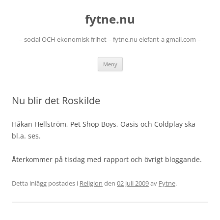
Hoppa
till
fytne.nu
innehåll
– social OCH ekonomisk frihet – fytne.nu elefant-a gmail.com –
Meny
Nu blir det Roskilde
Håkan Hellström, Pet Shop Boys, Oasis och Coldplay ska
bl.a. ses.
Återkommer på tisdag med rapport och övrigt bloggande.
Detta inlägg postades i
Religion
den
02 juli 2009
av
Fytne
.