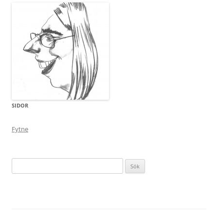
SIDOR
Fytne
Sök
efter: