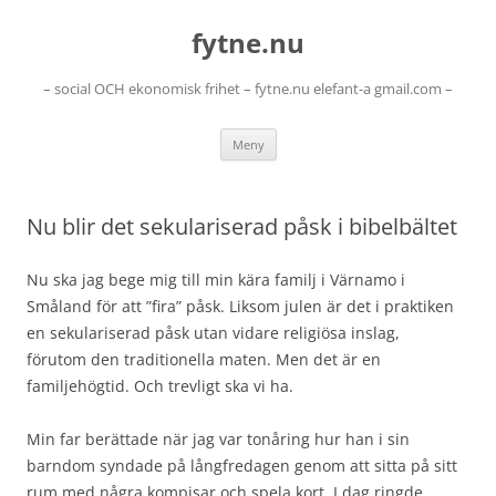
Hoppa
till
fytne.nu
innehåll
– social OCH ekonomisk frihet – fytne.nu elefant-a gmail.com –
Meny
Nu blir det sekulariserad påsk i bibelbältet
Nu ska jag bege mig till min kära familj i Värnamo i
Småland för att ”fira” påsk. Liksom julen är det i praktiken
en sekulariserad påsk utan vidare religiösa inslag,
förutom den traditionella maten. Men det är en
familjehögtid. Och trevligt ska vi ha.
Min far berättade när jag var tonåring hur han i sin
barndom syndade på långfredagen genom att sitta på sitt
rum med några kompisar och spela kort. I dag ringde