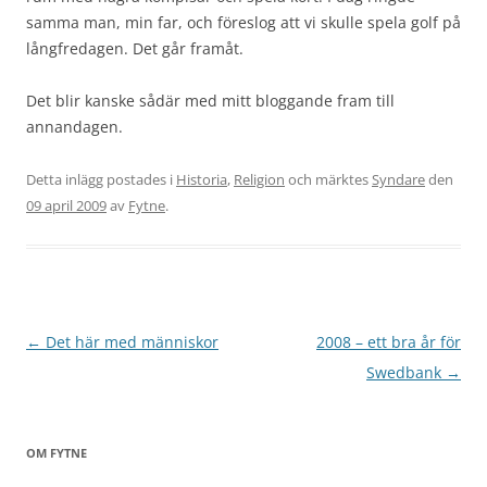
samma man, min far, och föreslog att vi skulle spela golf på
långfredagen. Det går framåt.
Det blir kanske sådär med mitt bloggande fram till
annandagen.
Detta inlägg postades i
Historia
,
Religion
och märktes
Syndare
den
09 april 2009
av
Fytne
.
Inläggsnavigering
←
Det här med människor
2008 – ett bra år för
Swedbank
→
OM FYTNE