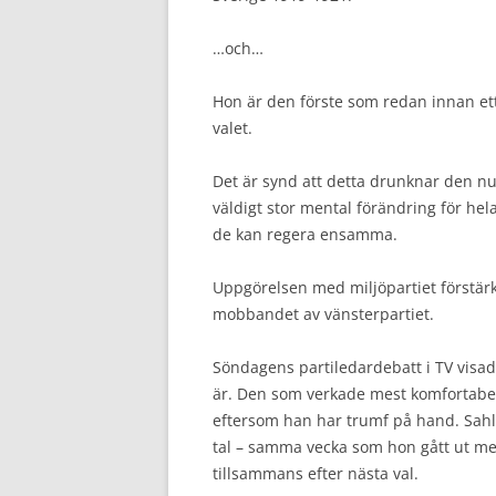
…och…
Hon är den förste som redan innan ett 
valet.
Det är synd att detta drunknar den nu
väldigt stor mental förändring för hela 
de kan regera ensamma.
Uppgörelsen med miljöpartiet förstärk
mobbandet av vänsterpartiet.
Söndagens partiledardebatt i TV visade
är. Den som verkade mest komfortabel i
eftersom han har trumf på hand. Sahli
tal – samma vecka som hon gått ut med
tillsammans efter nästa val.