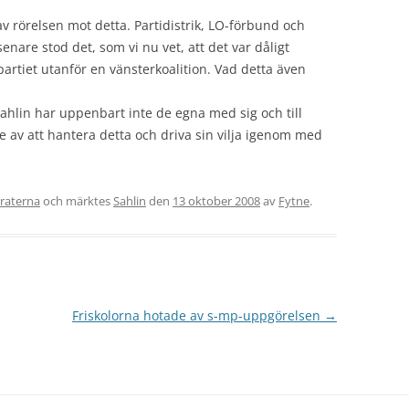
v rörelsen mot detta. Partidistrik, LO-förbund och
enare stod det, som vi nu vet, att det var dåligt
partiet utanför en vänsterkoalition. Vad detta även
Sahlin har uppenbart inte de egna med sig och till
te av att hantera detta och driva sin vilja igenom med
raterna
och märktes
Sahlin
den
13 oktober 2008
av
Fytne
.
Friskolorna hotade av s-mp-uppgörelsen
→