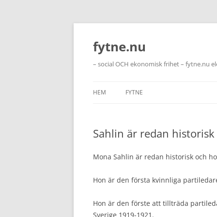
Hoppa
till
innehåll
fytne.nu
– social OCH ekonomisk frihet – fytne.nu e
HEM
FYTNE
Sahlin är redan historisk
Mona Sahlin är redan historisk och ho
Hon är den första kvinnliga partileda
Hon är den förste att tillträda partile
Sverige 1919-1921.