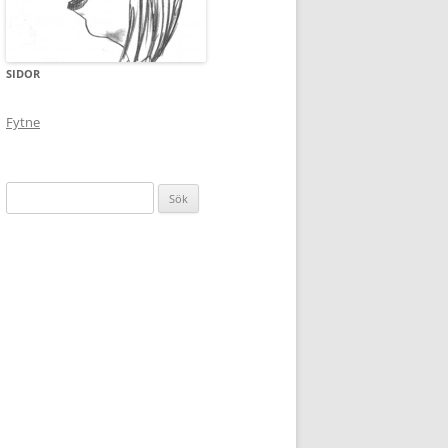
SIDOR
Fytne
Sök
efter: