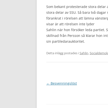
Som bekant protesterade stora delar a
stora delar av SSU. Så bara två dagar s
förankrat i rörelsen att lämna vänster
visar är att rörelsen inte lyder
Sahlin när hon försöker leda partiet. 
skillnad från Persson så klarar hon in
sin partiledarauktoritet.
Detta inlägg postades i
Sahlin
,
Socialdemok
Inläggsnavigering
←
Besvenningslöst