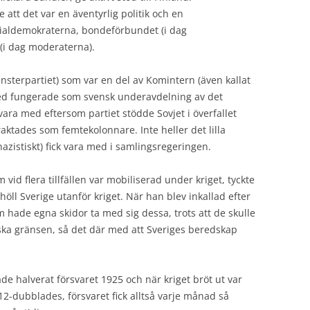
 att det var en äventyrlig politik och en
ialdemokraterna, bondeförbundet (i dag
 (i dag moderaterna).
nsterpartiet) som var en del av Komintern (även kallat
med fungerade som svensk underavdelning av det
 vara med eftersom partiet stödde Sovjet i överfallet
ktades som femtekolonnare. Inte heller det lilla
nazistiskt) fick vara med i samlingsregeringen.
vid flera tillfällen var mobiliserad under kriget, tyckte
höll Sverige utanför kriget. När han blev inkallad efter
om hade egna skidor ta med sig dessa, trots att de skulle
nska gränsen, så det där med att Sveriges beredskap
e halverat försvaret 1925 och när kriget bröt ut var
a 12-dubblades, försvaret fick alltså varje månad så