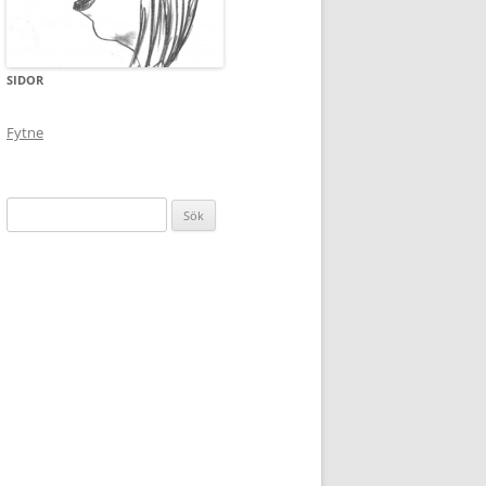
SIDOR
Fytne
Sök
efter: