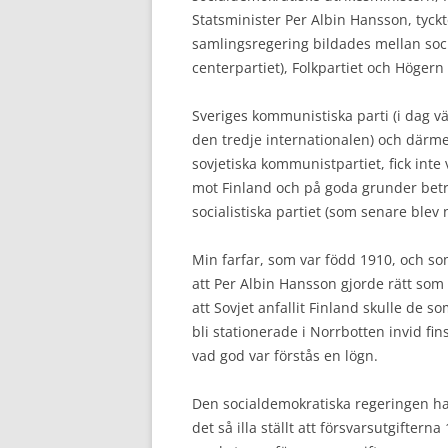
Statsminister Per Albin Hansson, tyckte
samlingsregering bildades mellan soc
centerpartiet), Folkpartiet och Högern
Sveriges kommunistiska parti (i dag vä
den tredje internationalen) och där
sovjetiska kommunistpartiet, fick inte
mot Finland och på goda grunder betra
socialistiska partiet (som senare blev 
Min farfar, som var född 1910, och som 
att Per Albin Hansson gjorde rätt som 
att Sovjet anfallit Finland skulle de s
bli stationerade i Norrbotten invid fi
vad god var förstås en lögn.
Den socialdemokratiska regeringen had
det så illa ställt att försvarsutgiftern