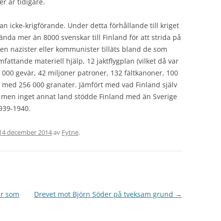
r år tidigare.
tan icke-krigförande. Under detta förhållande till kriget
da mer än 8000 svenskar till Finland för att strida på
en nazister eller kommunister tilläts bland de som
fattande materiell hjälp, 12 jaktflygplan (vilket då var
 000 gevär, 42 miljoner patroner, 132 fältkanoner, 100
 med 256 000 granater. Jämfört med vad Finland själv
, men inget annat land stödde Finland med än Sverige
1939-1940.
14 december 2014
av
Fytne
.
er som
Drevet mot Björn Söder på tveksam grund
→