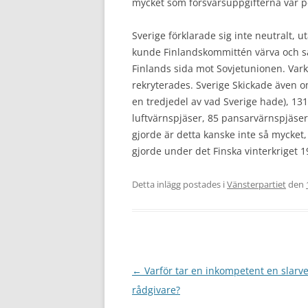
mycket som försvarsuppgifterna var pe
Sverige förklarade sig inte neutralt, u
kunde Finlandskommittén värva och sän
Finlands sida mot Sovjetunionen. Vark
rekryterades. Sverige Skickade även om
en tredjedel av vad Sverige hade), 131
luftvärnspjäser, 85 pansarvärnspjäser
gjorde är detta kanske inte så mycket
gjorde under det Finska vinterkriget 
Detta inlägg postades i
Vänsterpartiet
den
Inläggsnavigering
←
Varför tar en inkompetent en slarv
rådgivare?