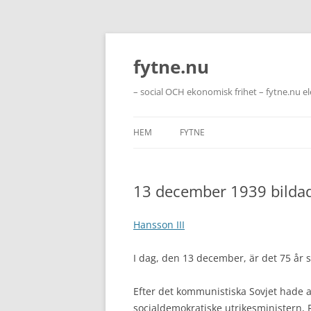
Hoppa
till
innehåll
fytne.nu
– social OCH ekonomisk frihet – fytne.nu e
HEM
FYTNE
13 december 1939 bildad
Hansson III
I dag, den 13 december, är det 75 år 
Efter det kommunistiska Sovjet hade an
socialdemokratiske utrikesministern, Ri