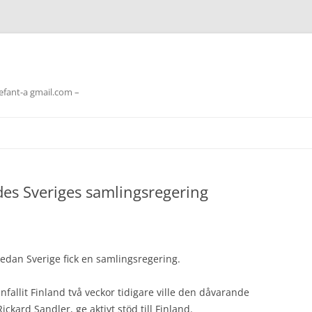
lefant-a gmail.com –
es Sveriges samlingsregering
sedan Sverige fick en samlingsregering.
fallit Finland två veckor tidigare ville den dåvarande
ckard Sandler, ge aktivt stöd till Finland.