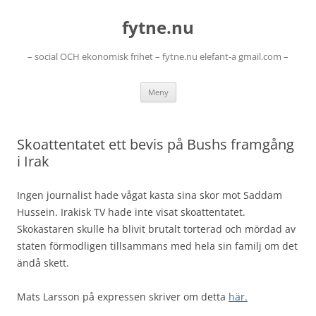
Hoppa
till
fytne.nu
innehåll
– social OCH ekonomisk frihet – fytne.nu elefant-a gmail.com –
Meny
Skoattentatet ett bevis på Bushs framgång
i Irak
Ingen journalist hade vågat kasta sina skor mot Saddam
Hussein. Irakisk TV hade inte visat skoattentatet.
Skokastaren skulle ha blivit brutalt torterad och mördad av
staten förmodligen tillsammans med hela sin familj om det
ändå skett.
Mats Larsson på expressen skriver om detta
här.