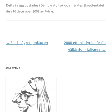
Detta inlägg postades i
Demokrati
,
Irak
och märktes
Skoattentatet
den
16 december 2008
av
Fytne
.
Inläggsnavigering
←
S och lågkonjunkturen
2008 ett misslyckat år för
välfärdssocialismen
→
OM FYTNE