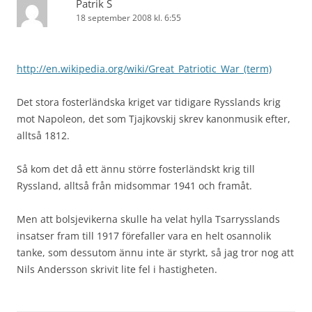
Patrik S
18 september 2008 kl. 6:55
http://en.wikipedia.org/wiki/Great_Patriotic_War_(term)
Det stora fosterländska kriget var tidigare Rysslands krig
mot Napoleon, det som Tjajkovskij skrev kanonmusik efter,
alltså 1812.
Så kom det då ett ännu större fosterländskt krig till
Ryssland, alltså från midsommar 1941 och framåt.
Men att bolsjevikerna skulle ha velat hylla Tsarrysslands
insatser fram till 1917 förefaller vara en helt osannolik
tanke, som dessutom ännu inte är styrkt, så jag tror nog att
Nils Andersson skrivit lite fel i hastigheten.