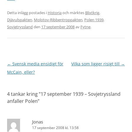
Detta inlägg postades i
Historia
och märktes
Blixtkrig
,
Djävulspakten
,
Molotov-Ribbentroppakten
,
Polen 1939
,
Sovjetryssland
den
17 september 2008
av
Fytne
.
Inläggsnavigering
←
Svensk media ensidigt för
Vilka som ligger risigt till
→
McCain, eller?
4 tankar kring ”
17 september 1939 – Sovjetryssland
anfaller Polen
”
Jonas
17 september 2008 kl. 13:58