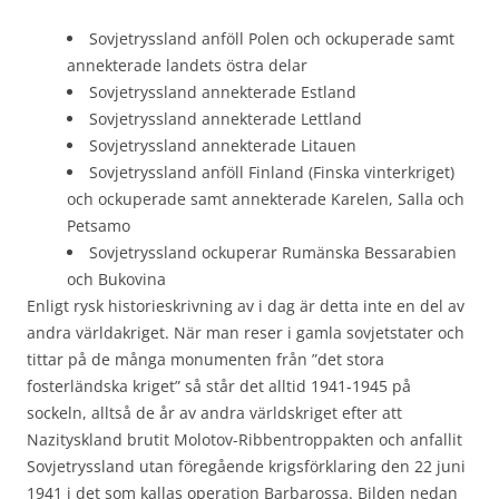
Sovjetryssland anföll Polen och ockuperade samt
annekterade landets östra delar
Sovjetryssland annekterade Estland
Sovjetryssland annekterade Lettland
Sovjetryssland annekterade Litauen
Sovjetryssland anföll Finland (Finska vinterkriget)
och ockuperade samt annekterade Karelen, Salla och
Petsamo
Sovjetryssland ockuperar Rumänska Bessarabien
och Bukovina
Enligt rysk historieskrivning av i dag är detta inte en del av
andra världakriget. När man reser i gamla sovjetstater och
tittar på de många monumenten från ”det stora
fosterländska kriget” så står det alltid 1941-1945 på
sockeln, alltså de år av andra världskriget efter att
Nazityskland brutit Molotov-Ribbentroppakten och anfallit
Sovjetryssland utan föregående krigsförklaring den 22 juni
1941 i det som kallas operation Barbarossa. Bilden nedan