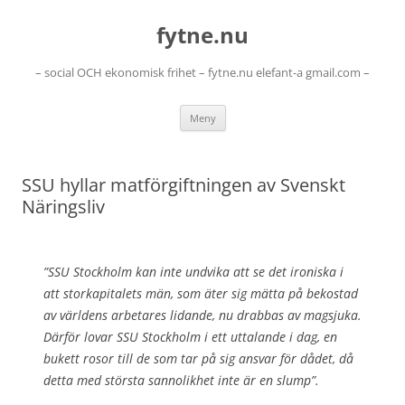
Hoppa
till
fytne.nu
innehåll
– social OCH ekonomisk frihet – fytne.nu elefant-a gmail.com –
Meny
SSU hyllar matförgiftningen av Svenskt
Näringsliv
”SSU Stockholm kan inte undvika att se det ironiska i
att storkapitalets män, som äter sig mätta på bekostad
av världens arbetares lidande, nu drabbas av magsjuka.
Därför lovar SSU Stockholm i ett uttalande i dag, en
bukett rosor till de som tar på sig ansvar för dådet, då
detta med största sannolikhet inte är en slump”.