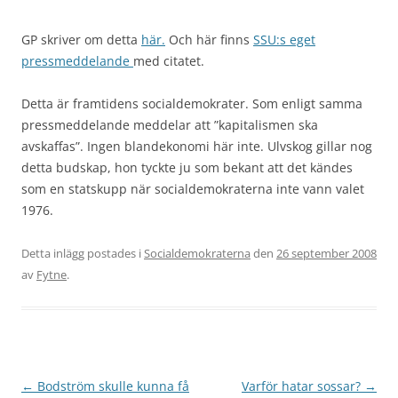
GP skriver om detta
här.
Och här finns
SSU:s eget
pressmeddelande
med citatet.
Detta är framtidens socialdemokrater. Som enligt samma
pressmeddelande meddelar att ”kapitalismen ska
avskaffas”. Ingen blandekonomi här inte. Ulvskog gillar nog
detta budskap, hon tyckte ju som bekant att det kändes
som en statskupp när socialdemokraterna inte vann valet
1976.
Detta inlägg postades i
Socialdemokraterna
den
26 september 2008
av
Fytne
.
Inläggsnavigering
←
Bodström skulle kunna få
Varför hatar sossar?
→