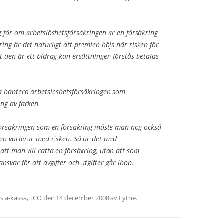
 för om arbetslöshetsförsäkringen är en försäkring
ring är det naturligt att premien höjs när risken för
 den är ett bidrag kan ersättningen förstås betalas
a hantera arbetslöshetsförsäkringen som
ing av facken.
örsäkringen som en försäkring måste man nog också
en varierar med risken. Så är det med
tt man vill ratta en försäkring, utan att som
nsvar för att avgifter och utgifter går ihop.
es
a-kassa
,
TCO
den
14 december 2008
av
Fytne
.