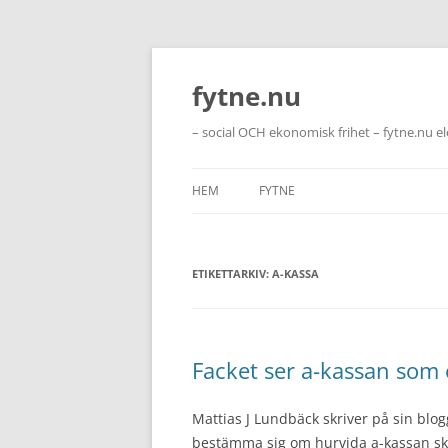
Hoppa
till
innehåll
fytne.nu
– social OCH ekonomisk frihet – fytne.nu e
HEM
FYTNE
ETIKETTARKIV:
A-KASSA
Facket ser a-kassan som e
Mattias J Lundbäck skriver på sin blo
bestämma sig om hurvida a-kassan ska 