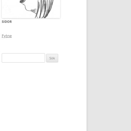
SIDOR
Fytne
Sök
efter: