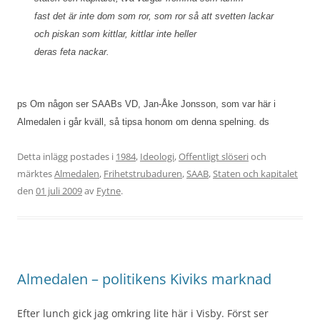
fast det är inte dom som ror, som ror så att svetten lackar
och piskan som kittlar, kittlar inte heller
deras feta nackar.
ps
Om någon ser SAABs VD, Jan-Åke Jonsson, som var här i
Almedalen i går kväll, så tipsa honom om denna spelning. ds
Detta inlägg postades i
1984
,
Ideologi
,
Offentligt slöseri
och
märktes
Almedalen
,
Frihetstrubaduren
,
SAAB
,
Staten och kapitalet
den
01 juli 2009
av
Fytne
.
Almedalen – politikens Kiviks marknad
Efter lunch gick jag omkring lite här i Visby. Först ser