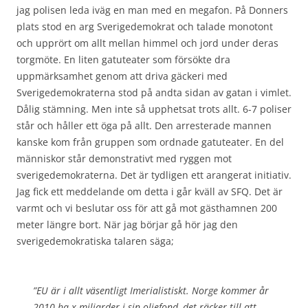
jag polisen leda iväg en man med en megafon. På Donners
plats stod en arg Sverigedemokrat och talade monotont
och upprört om allt mellan himmel och jord under deras
torgmöte. En liten gatuteater som försökte dra
uppmärksamhet genom att driva gäckeri med
Sverigedemokraterna stod på andta sidan av gatan i vimlet.
Dålig stämning. Men inte så upphetsat trots allt. 6-7 poliser
står och håller ett öga på allt. Den arresterade mannen
kanske kom från gruppen som ordnade gatuteater. En del
människor står demonstrativt med ryggen mot
sverigedemokraterna. Det är tydligen ett arangerat initiativ.
Jag fick ett meddelande om detta i går kväll av SFQ. Det är
varmt och vi beslutar oss för att gå mot gästhamnen 200
meter längre bort. När jag börjar gå hör jag den
sverigedemokratiska talaren säga;
”EU är i allt väsentligt Imerialistiskt. Norge kommer år
2010 ha x-miljarder i sin oljefond, det räcker till att