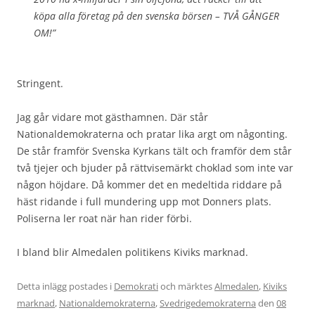
köpa alla företag på den svenska börsen – TVÅ GÅNGER
OM!”
Stringent.
Jag går vidare mot gästhamnen. Där står
Nationaldemokraterna och pratar lika argt om någonting.
De står framför Svenska Kyrkans tält och framför dem står
två tjejer och bjuder på rättvisemärkt choklad som inte var
någon höjdare. Då kommer det en medeltida riddare på
häst ridande i full mundering upp mot Donners plats.
Poliserna ler roat när han rider förbi.
I bland blir Almedalen politikens Kiviks marknad.
Detta inlägg postades i
Demokrati
och märktes
Almedalen
,
Kiviks
marknad
,
Nationaldemokraterna
,
Svedrigedemokraterna
den
08