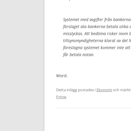
Systemet med avgifter från bankerna t
förslaget ska bankerna betala olika av
misslyckas. Att bedöma risker inom 
tillsynsmyndigheterna klarat av det 
föreslagna systemet kommer inte at
får betala notan.
Word.
Detta inlägg postades i
Ekonomi
och märk
Fytne
.