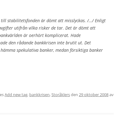
ill stabilitetsfonden är dömt att misslyckas. /…/ Enligt
gifter utifrån vilka risker de tar. Det är dömt att
bankvärlden är oerhört komplicerat. Hade
hade den rådande bankkrisen inte brutit ut. Det
t hämma spekulativa banker, medan försiktiga banker
tes
Add new tag
,
bankkrisen
,
Storåklers
den
29 oktober 2008
av