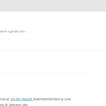
lefant-a gmail.com –
tiserar
på DN-debatt
stabilitetsfonderna som
rna är överens om.