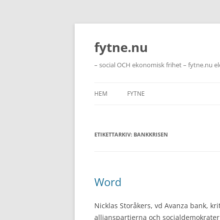
Hoppa
till
innehåll
fytne.nu
– social OCH ekonomisk frihet – fytne.nu e
HEM
FYTNE
ETIKETTARKIV:
BANKKRISEN
Word
Nicklas Storåkers, vd Avanza bank, kri
allianspartierna och socialdemokrate