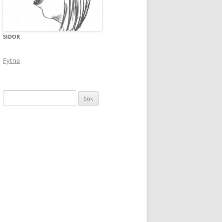
SIDOR
Fytne
Sök
efter: