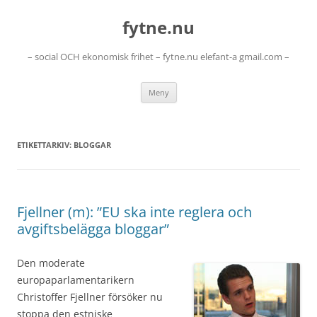
Hoppa
till
fytne.nu
innehåll
– social OCH ekonomisk frihet – fytne.nu elefant-a gmail.com –
Meny
ETIKETTARKIV:
BLOGGAR
Fjellner (m): ”EU ska inte reglera och
avgiftsbelägga bloggar”
Den moderate
europaparlamentarikern
Christoffer Fjellner försöker nu
stoppa den estniske