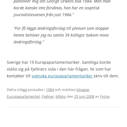
påminner mig om George Orwells bok 1984. Men man
borde kanske inte förvånas, hon har en sovjetisk
journalistexamen från just 1984.”
”För få lägga ändringsförslag till plenum som stoppar
henne behöver jag nu samla 39 kollegor bakom mina
ändringsförslag.”
Sverige har 19 Europaparlamentariker. Samtliga borde
ställa sig på Fjellners sida i den här frågan. Ni som har
kontakter till
svenska europaparlamentariker
skriv till dem.
Detta inlägg postades i
1984
och märktes
bloggar
,
Europaparlamentet
,
Fjellner
,
Mikko
den
25 juni 2008
av
Fytne
.