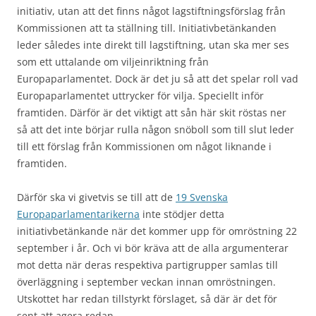
initiativ, utan att det finns något lagstiftningsförslag från
Kommissionen att ta ställning till. Initiativbetänkanden
leder således inte direkt till lagstiftning, utan ska mer ses
som ett uttalande om viljeinriktning från
Europaparlamentet. Dock är det ju så att det spelar roll vad
Europaparlamentet uttrycker för vilja. Speciellt inför
framtiden. Därför är det viktigt att sån här skit röstas ner
så att det inte börjar rulla någon snöboll som till slut leder
till ett förslag från Kommissionen om något liknande i
framtiden.
Därför ska vi givetvis se till att de
19 Svenska
Europaparlamentarikerna
inte stödjer detta
initiativbetänkande när det kommer upp för omröstning 22
september i år. Och vi bör kräva att de alla argumenterar
mot detta när deras respektiva partigrupper samlas till
överläggning i september veckan innan omröstningen.
Utskottet har redan tillstyrkt förslaget, så där är det för
sent att agera redan.