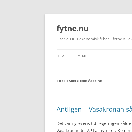
Hoppa
till
innehåll
fytne.nu
– social OCH ekonomisk frihet – fytne.nu e
HEM
FYTNE
ETIKETTARKIV:
ERIK ÅSBRINK
Äntligen – Vasakronan sål
Det var i grevens tid regeringen sålde
Vasakronan till AP Fastigheter. Komme