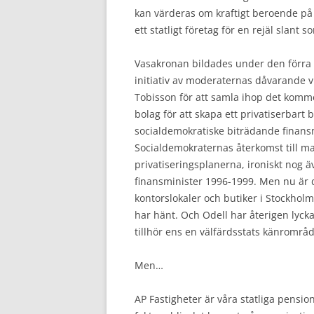
kan värderas om kraftigt beroende på
ett statligt företag för en rejäl slant 
Vasakronan bildades under den förra 
initiativ av moderaternas dåvarande 
Tobisson för att samla ihop det kommer
bolag för att skapa ett privatiserbart b
socialdemokratiske biträdande finans
Socialdemokraternas återkomst till m
privatiseringsplanerna, ironiskt nog 
finansminister 1996-1999. Men nu är de
kontorslokaler och butiker i Stockho
har hänt. Och Odell har återigen lyck
tillhör ens en välfärdsstats känrområd
Men…
AP Fastigheter är våra statliga pensi