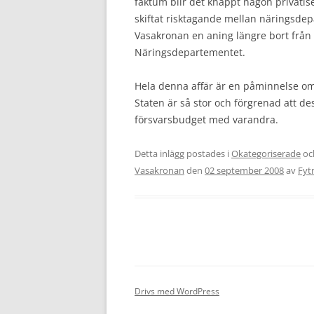
faktum blir det knappt någon privatise
skiftat risktagande mellan näringsde
Vasakronan en aning längre bort från 
Näringsdepartementet.
Hela denna affär är en påminnelse om 
Staten är så stor och förgrenad att des
försvarsbudget med varandra.
Detta inlägg postades i
Okategoriserade
oc
Vasakronan
den
02 september 2008
av
Fyt
Drivs med WordPress