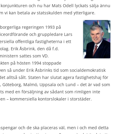
 konjunkturen och nu har Mats Odell lyckats sälja ännu
som vi kan betala av statsskulden med ytterligare.
borgerliga regeringen 1993 på
viceordförande och gruppledare Lars
siella offentliga fastigheterna i ett
olag. Erik Åsbrink, den då f.d.
ministern sattes som VD.
akten på hösten 1994 stoppade
även så under Erik Åsbrinks tid som socialdemokratisk
t alltså sålt. Staten har slutat agera fastighetshaj för
lm, Göteborg, Malmö, Uppsala och Lund – det är vad som
ats med en försäljning av sådant som rimligen inte
en – kommersiella kontorslokaler i storstäder.
onspengar och de ska placeras väl, men i och med detta