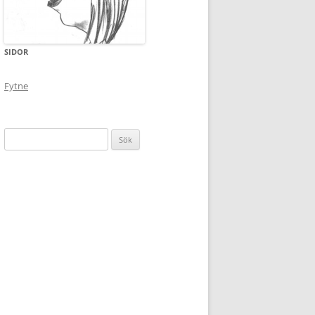
SIDOR
Fytne
Sök
efter: