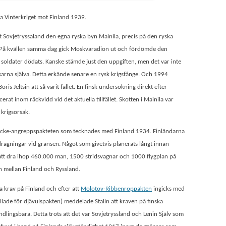
rta Vinterkriget mot Finland 1939.
ovjetryssaland den egna ryska byn Mainila, precis på den ryska
t. På kvällen samma dag gick Moskvaradion ut och fördömde den
 soldater dödats. Kanske stämde just den uppgiften, men det var inte
ryssarna själva. Detta erkände senare en rysk krigsfånge. Och 1994
 Jeltsin att så varit fallet. En finsk undersökning direkt efter
acerat inom räckvidd vid det aktuella tillfället. Skotten i Mainila var
 krigsorsak.
a icke-angreppspakteten som tecknades med Finland 1934. Finländarna
agningar vid gränsen. Något som givetvis planerats långt innan
e att dra ihop 460.000 man, 1500 stridsvagnar och 1000 flygplan på
n mellan Finland och Ryssland.
 krav på Finland och efter att
Molotov-Ribbenroppakten
ingicks med
llade för djävulspakten) meddelade Stalin att kraven på finska
ndlingsbara. Detta trots att det var Sovjetryssland och Lenin Själv som