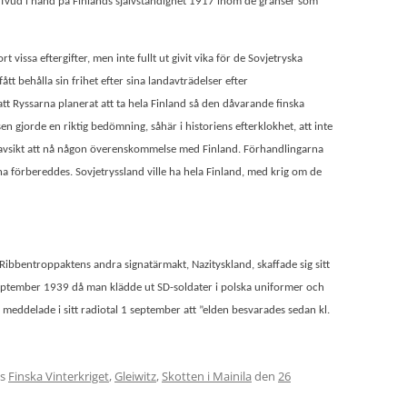
ufvud i hand på Finlands självständighet 1917 inom de gränser som
issa eftergifter, men inte fullt ut givit vika för de Sovjetryska
tt behålla sin frihet efter sina landavträdelser efter
Ryssarna planerat att ta hela Finland så den dåvarande finska
en gjorde en riktig bedömning, såhär i historiens efterklokhet, att inte
r avsikt att nå någon överenskommelse med Finland. Förhandlingarna
na förbereddes. Sovjetryssland ville ha hela Finland, med krig om de
ibbentroppaktens andra signatärmakt, Nazityskland, skaffade sig sitt
 september 1939 då man klädde ut SD-soldater i polska uniformer och
r meddelade i sitt radiotal 1 september att ”elden besvarades sedan kl.
es
Finska Vinterkriget
,
Gleiwitz
,
Skotten i Mainila
den
26