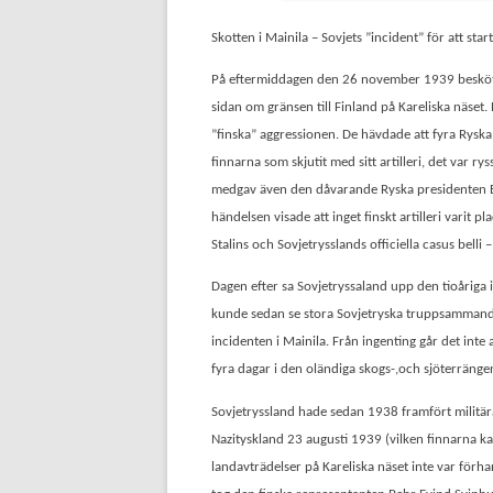
Skotten i Mainila – Sovjets ”incident” för att sta
På eftermiddagen den 26 november 1939 besköt S
sidan om gränsen till Finland på Kareliska näse
”finska” aggressionen. De hävdade att fyra Ryska
finnarna som skjutit med sitt artilleri, det var 
medgav även den dåvarande Ryska presidenten Boris
händelsen visade att inget finskt artilleri varit pl
Stalins och Sovjetrysslands officiella casus belli –
Dagen efter sa Sovjetryssaland upp den tioårig
kunde sedan se stora Sovjetryska truppsammandr
incidenten i Mainila. Från ingenting går det int
fyra dagar i den oländiga skogs-,och sjöterränge
Sovjetryssland hade sedan 1938 framfört militära
Nazityskland 23 augusti 1939 (vilken finnarna ka
landavträdelser på Kareliska näset inte var förha