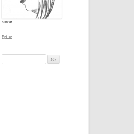
SIDOR
Fytne
Sök
efter: