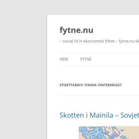
Hoppa
till
innehåll
fytne.nu
– social OCH ekonomisk frihet – fytne.nu e
HEM
FYTNE
ETIKETTARKIV:
FINSKA VINTERKRIGET
Skotten i Mainila – Sovjet