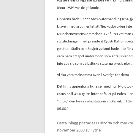
tog den finska representanten Pehr Evind Svinh
ännu 1939 var de gällande.
Finnarna hade under Moskvaförhandlingarna gjort v
kraven med argumentet att Tjeckoslovakien inte få
Münchenöverenskommelsen 1938. Nu vet man att 
statsledningen med president Kyösti Kallio i spets
ge efter.
Stalin och Sovjetryssland hade inte fö
vara bara ett spel under tiden som anfallsplaner
inte gav sig som de baltiska staterna precis gjort.
Vi ska vara tacksamma även i Sverige för detta.
Det finns uppenbara liknelser med hur Molotov-R
casus belli 31 augusti inför anfallet på Polen 1
”intog” den tyska radiostationen i Gleiwitz. Hitle
05.00.”
Detta inlägg postades i
Historia
och märkt
november 2008
av
Fytne
.