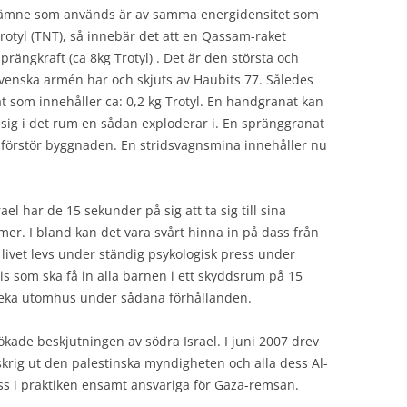
ämne som används är av samma energidensitet som
rotyl (TNT), så innebär det att en Qassam-raket
ängkraft (ca 8kg Trotyl) . Det är den största och
 svenska armén har och skjuts av Haubits 77. Således
t som innehåller ca: 0,2 kg Trotyl. En handgranat kan
sig i det rum en sådan exploderar i. En spränggranat
förstör byggnaden. En stridsvagnsmina innehåller nu
ael har de 15 sekunder på sig att ta sig till sina
r. I bland kan det vara svårt hinna in på dass från
t livet levs under ständig psykologisk press under
s som ska få in alla barnen i ett skyddsrum på 15
 leka utomhus under sådana förhållanden.
ökade beskjutningen av södra Israel. I juni 2007 drev
krig ut den palestinska myndigheten och alla dess Al-
s i praktiken ensamt ansvariga för Gaza-remsan.