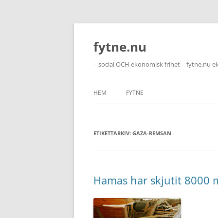
Hoppa
till
innehåll
fytne.nu
– social OCH ekonomisk frihet – fytne.nu e
HEM
FYTNE
ETIKETTARKIV:
GAZA-REMSAN
Hamas har skjutit 8000 m