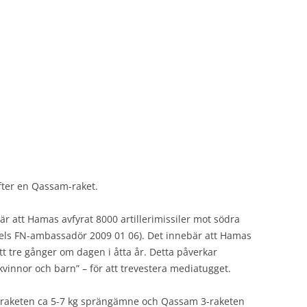
efter en Qassam-raket.
r att Hamas avfyrat 8000 artillerimissiler mot södra
sraels FN-ambassadör 2009 01 06). Det innebär att Hamas
itt tre gånger om dagen i åtta år. Detta påverkar
la kvinnor och barn” – för att trevestera mediatugget.
2-raketen ca 5-7 kg sprängämne och Qassam 3-raketen