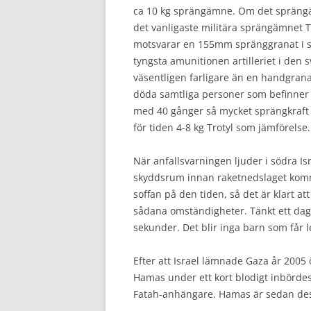
ca 10 kg sprängämne. Om det spräng
det vanligaste militära sprängämnet T
motsvarar en 155mm spränggranat i spr
tyngsta amunitionen artilleriet i den
väsentligen farligare än en handgrana
döda samtliga personer som befinner 
med 40 gånger så mycket sprängkraft 
för tiden 4-8 kg Trotyl som jämförelse.
När anfallsvarningen ljuder i södra Isr
skyddsrum innan raketnedslaget komme
soffan på den tiden, så det är klart at
sådana omständigheter. Tänkt ett dagi
sekunder. Det blir inga barn som får
Efter att Israel lämnade Gaza år 2005 
Hamas under ett kort blodigt inbördes
Fatah-anhängare. Hamas är sedan des