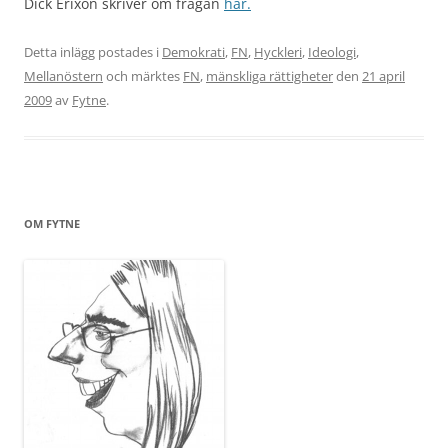
Dick Erixon skriver om frågan
här.
Detta inlägg postades i
Demokrati
,
FN
,
Hyckleri
,
Ideologi
,
Mellanöstern
och märktes
FN
,
mänskliga rättigheter
den
21 april
2009
av
Fytne
.
OM FYTNE