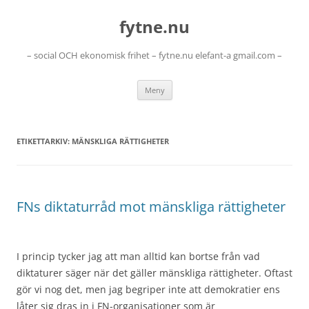
Hoppa
till
fytne.nu
innehåll
– social OCH ekonomisk frihet – fytne.nu elefant-a gmail.com –
Meny
ETIKETTARKIV:
MÄNSKLIGA RÄTTIGHETER
FNs diktaturråd mot mänskliga rättigheter
I princip tycker jag att man alltid kan bortse från vad
diktaturer säger när det gäller mänskliga rättigheter. Oftast
gör vi nog det, men jag begriper inte att demokratier ens
låter sig dras in i FN-organisationer som är