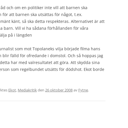
råd och om en politiker inte vill att barnen ska
n för att barnen ska utsättas för något, t.ex.
änt känt, så ska detta respekteras. Alternativet är att
 barn. Vill vi ha sådana förhållanden för våra
 välja på i längden
journalist som mot Topolaneks vilja började filma hans
h blir fälld för ofredande i domstol. Och så hoppas jag
 detta har med valresultatet att göra. Att skydda sina
 person som regelbundet utsätts för dödshot. Ekot borde
ktes
Ekot
,
Mediakritik
den
26 oktober 2008
av
Fytne
.