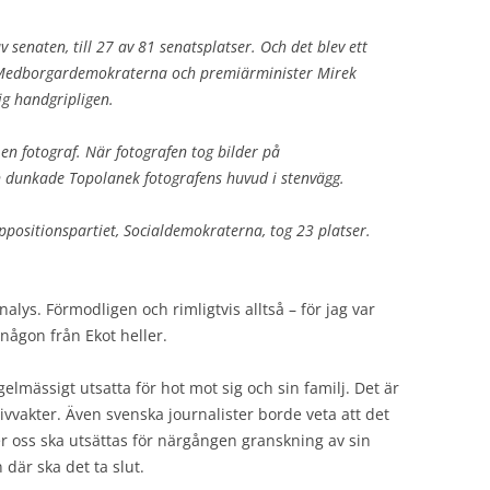
 av senaten, till 27 av 81 senatsplatser. Och det blev ett
 Medborgardemokraterna och premiärminister Mirek
ig handgripligen.
 en fotograf. När fotografen tog bilder på
 dunkade Topolanek fotografens huvud i stenvägg.
ppositionspartiet, Socialdemokraterna, tog 23 platser.
analys. Förmodligen och rimligtvis alltså – för jag var
någon från Ekot heller.
elmässigt utsatta för hot mot sig och sin familj. Det är
ivvakter. Även svenska journalister borde veta att det
ver oss ska utsättas för närgången granskning av sin
 där ska det ta slut.