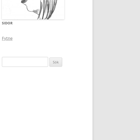
SIDOR
Fytne
Sök
efter: