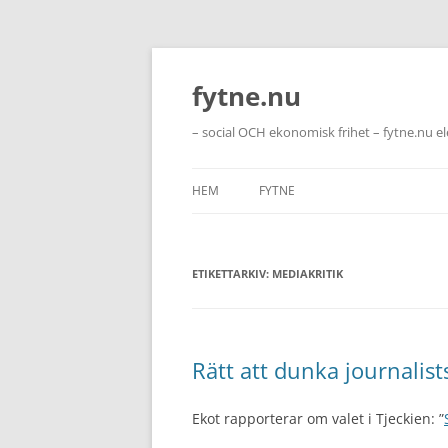
Hoppa
till
innehåll
fytne.nu
– social OCH ekonomisk frihet – fytne.nu e
HEM
FYTNE
ETIKETTARKIV:
MEDIAKRITIK
Rätt att dunka journalis
Ekot rapporterar om valet i Tjeckien: ”