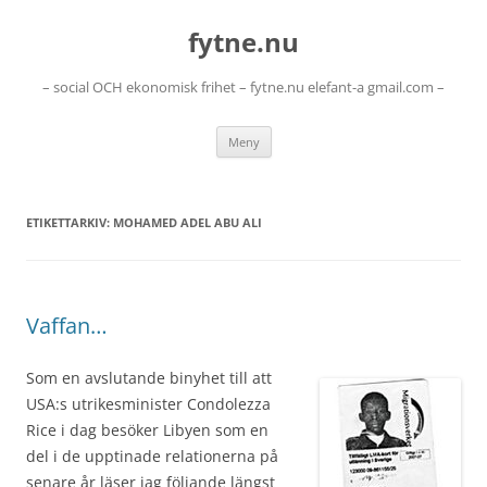
Hoppa
till
fytne.nu
innehåll
– social OCH ekonomisk frihet – fytne.nu elefant-a gmail.com –
Meny
ETIKETTARKIV:
MOHAMED ADEL ABU ALI
Vaffan…
Som en avslutande binyhet till att
USA:s utrikesminister Condolezza
Rice i dag besöker Libyen som en
del i de upptinade relationerna på
senare år läser jag följande längst