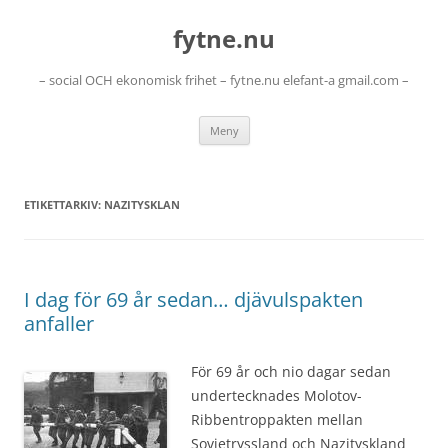
Hoppa
till
fytne.nu
innehåll
– social OCH ekonomisk frihet – fytne.nu elefant-a gmail.com –
Meny
ETIKETTARKIV:
NAZITYSKLAN
I dag för 69 år sedan… djävulspakten
anfaller
För 69 år och nio dagar sedan
undertecknades Molotov-
Ribbentroppakten mellan
Sovjetryssland och Nazityskland