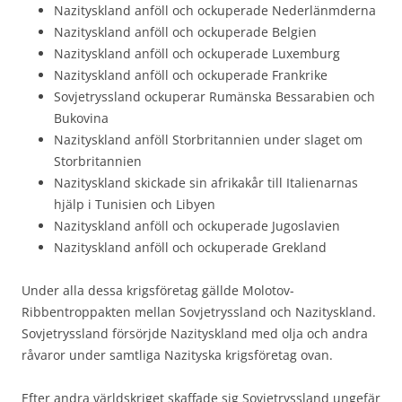
Nazityskland anföll och ockuperade Nederlänmderna
Nazityskland anföll och ockuperade Belgien
Nazityskland anföll och ockuperade Luxemburg
Nazityskland anföll och ockuperade Frankrike
Sovjetryssland ockuperar Rumänska Bessarabien och
Bukovina
Nazityskland anföll Storbritannien under slaget om
Storbritannien
Nazityskland skickade sin afrikakår till Italienarnas
hjälp i Tunisien och Libyen
Nazityskland anföll och ockuperade Jugoslavien
Nazityskland anföll och ockuperade Grekland
Under alla dessa krigsföretag gällde Molotov-
Ribbentroppakten mellan Sovjetryssland och Nazityskland.
Sovjetryssland försörjde Nazityskland med olja och andra
råvaror under samtliga Nazityska krigsföretag ovan.
Efter andra världskriget skaffade sig Sovjetryssland ungefär