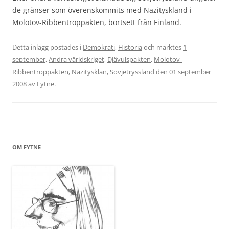
de gränser som överenskommits med Nazityskland i
Molotov-Ribbentroppakten, bortsett från Finland.
Detta inlägg postades i
Demokrati
,
Historia
och märktes
1
september
,
Andra världskriget
,
Djävulspakten
,
Molotov-
Ribbentroppakten
,
Nazitysklan
,
Sovjetryssland
den
01 september
2008
av
Fytne
.
OM FYTNE