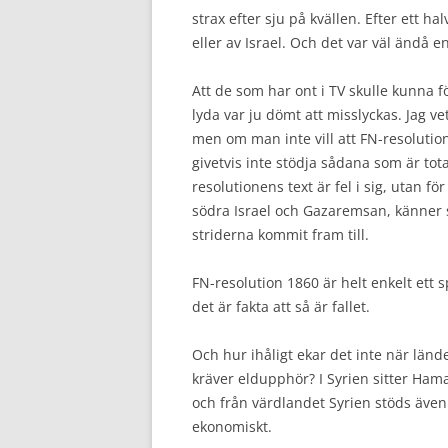
strax efter sju på kvällen. Efter ett 
eller av Israel. Och det var väl ändå e
Att de som har ont i TV skulle kunna 
lyda var ju dömt att misslyckas. Jag v
men om man inte vill att FN-resolutio
givetvis inte stödja sådana som är tota
resolutionens text är fel i sig, utan fö
södra Israel och Gazaremsan, känner 
striderna kommit fram till.
FN-resolution 1860 är helt enkelt ett 
det är fakta att så är fallet.
Och hur ihåligt ekar det inte när lä
kräver eldupphör? I Syrien sitter Ham
och från värdlandet Syrien stöds äve
ekonomiskt.