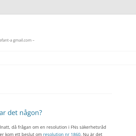
lefant-a gmail.com –
nar det någon?
idnatt, då frågan om en resolution i FNs säkerhetsråd
ter kom ett beslut om
resolution nr 1860
. Nu är det