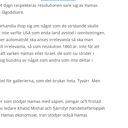
halvt dygn respekteras resolutionen vare sig av Hamas
n lågoddsare.
förhandla ihop sig om något som de stridande skulle
et inte varför USA som enda land avstod i omröstningen,
ner automatiskt ska anses irrelevanta så ska man
lt irrelevanta, så som resolution 1860 är. Inte för att
r att varken Hamas eller Israel, de som nu strider i
sig bundna av något som andra som inte deltar i
spel för gallerierna, som det brukar heta. Tyvärr. Men
nder som stödjer Hamas med vapen, pengar och fristad
as ledare Khalid Mishal och fjärrstyr händelseförloppet
n Hamas ekonomiskt. Iran stödjer också Hamas