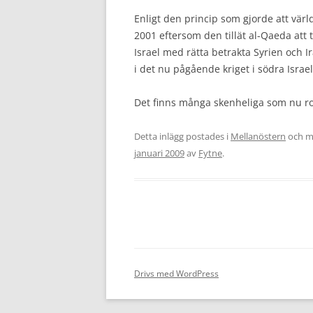
Enligt den princip som gjorde att vär
2001 eftersom den tillät al-Qaeda at
Israel med rätta betrakta Syrien och 
i det nu pågående kriget i södra Isra
Det finns många skenheliga som nu ro
Detta inlägg postades i
Mellanöstern
och m
januari 2009
av
Fytne
.
Drivs med WordPress