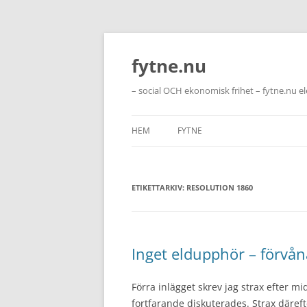
Hoppa
till
innehåll
fytne.nu
– social OCH ekonomisk frihet – fytne.nu e
HEM
FYTNE
ETIKETTARKIV:
RESOLUTION 1860
Inget eldupphör – förvå
Förra inlägget skrev jag strax efter m
fortfarande diskuterades. Strax däref