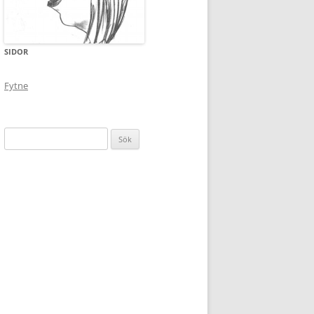
SIDOR
Fytne
Sök
efter: