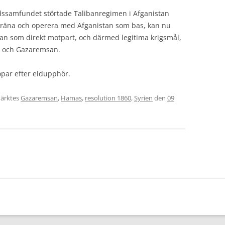
ldssamfundet störtade Talibanregimen i Afganistan
t träna och operera med Afganistan som bas, kan nu
Iran som direkt motpart, och därmed legitima krigsmål,
el och Gazaremsan.
par efter eldupphör.
ärktes
Gazaremsan
,
Hamas
,
resolution 1860
,
Syrien
den
09