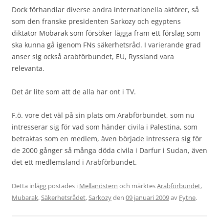
Dock förhandlar diverse andra internationella aktörer, så
som den franske presidenten Sarkozy och egyptens
diktator Mobarak som försöker lägga fram ett förslag som
ska kunna gå igenom FNs säkerhetsråd. I varierande grad
anser sig också arabförbundet, EU, Ryssland vara
relevanta.
Det är lite som att de alla har ont i TV.
F.ö. vore det väl på sin plats om Arabförbundet, som nu
intresserar sig för vad som händer civila i Palestina, som
betraktas som en medlem, även började intressera sig för
de 2000 gånger så många döda civila i Darfur i Sudan, även
det ett medlemsland i Arabförbundet.
Detta inlägg postades i
Mellanöstern
och märktes
Arabförbundet
,
Mubarak
,
Säkerhetsrådet
,
Sarkozy
den
09 januari 2009
av
Fytne
.