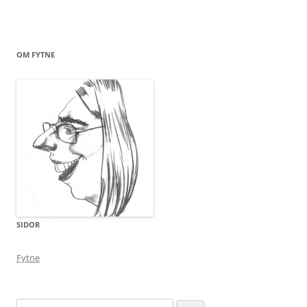
OM FYTNE
SIDOR
Fytne
Sök