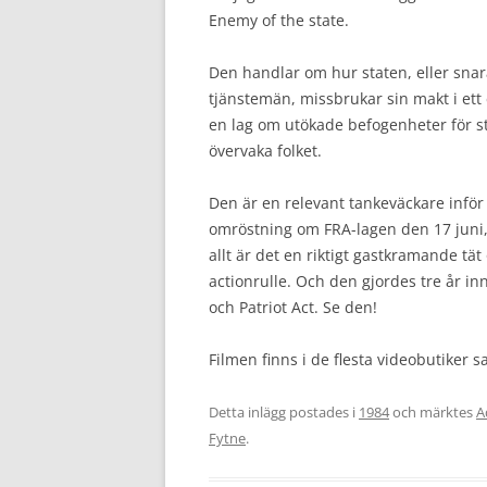
Enemy of the state.
Den handlar om hur staten, eller snara
tjänstemän, missbrukar sin makt i ett 
en lag om utökade befogenheter för st
övervaka folket.
Den är en relevant tankeväckare inför
omröstning om FRA-lagen den 17 juni
allt är det en riktigt gastkramande t
actionrulle. Och den gjordes tre år i
och Patriot Act. Se den!
Filmen finns i de flesta videobutiker 
Detta inlägg postades i
1984
och märktes
A
Fytne
.