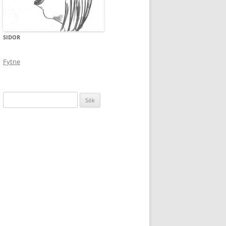
SIDOR
Fytne
Sök
efter: