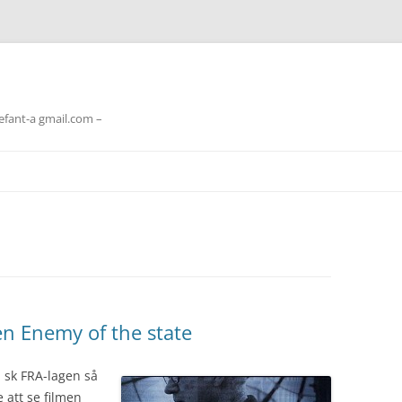
lefant-a gmail.com –
en Enemy of the state
 sk FRA-lagen så
 att se filmen