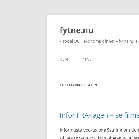
Hoppa
till
innehåll
fytne.nu
– social OCH ekonomisk frihet – fytne.nu e
HEM
FYTNE
ETIKETTARKIV:
STATEN
Inför FRA-lagen – se film
Inför nästa veckas omröstning om den
vill jag rekommendera bloggens läsare