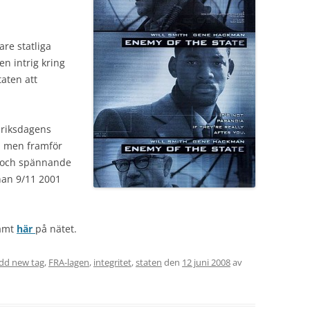
re statliga
en intrig kring
aten att
 riksdagens
, men framför
ät och spännande
nnan 9/11 2001
samt
här
på nätet.
dd new tag
,
FRA-lagen
,
integritet
,
staten
den
12 juni 2008
av