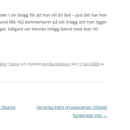
er i sin blogg för att hon vill bli läst – just det har hon
tund fått 162 kommentarer på sitt inlägg och hon ligger
gar, tidigare var hennes inlägg överst med över 50
skor
,
Trams
och märktes
Annika Qarlsson
den
17 juni 2009
av
re Obama
Veronika Palm (s) valanalyas: tilltalet
fungerade inte
→