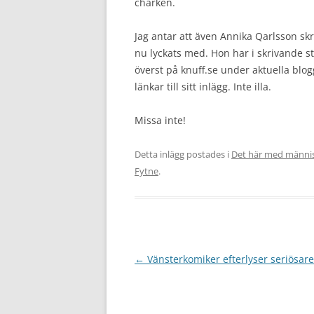
charken.
Jag antar att även Annika Qarlsson skriv
nu lyckats med. Hon har i skrivande s
överst på knuff.se under aktuella blog
länkar till sitt inlägg. Inte illa.
Missa inte!
Detta inlägg postades i
Det här med männi
Fytne
.
Inläggsnavigering
←
Vänsterkomiker efterlyser seriösa