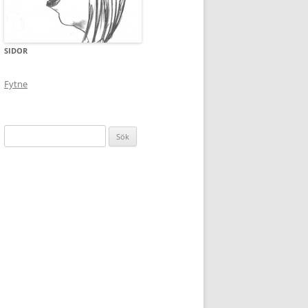
SIDOR
Fytne
Sök
efter: