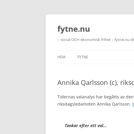
Hoppa
till
innehåll
fytne.nu
– social OCH ekonomisk frihet – fytne.nu e
HEM
FYTNE
Annika Qarlsson (c), rik
Tidernas valanalys har begåtts av den
riksdagsledamoten Annika Qarlsson.
Tankar efter ett val…