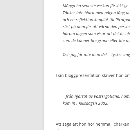
Många ha senaste veckan försökt ge sv
Tänker inte bidra med någon lång ut
och en reflektion kopplat till Pira
röst på dom för att värna den person
härom dagen som visar att det är o
som de känner lite grann eller lite m
Och jag får inte ihop det – tycker ung
I sin bloggpresentation skriver hon o
…från hjärtat av Västergötland, näml
kom in i Riksdagen 2002.
Att säga att hon hör hemma i charken