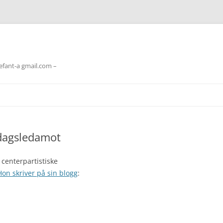
lefant-a gmail.com –
sdagsledamot
 centerpartistiske
Hon skriver på sin blogg
: