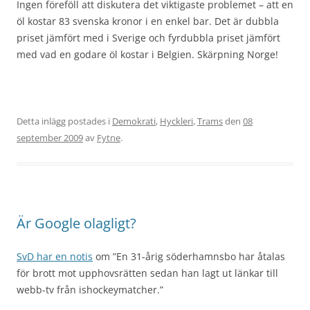
Ingen föreföll att diskutera det viktigaste problemet – att en
öl kostar 83 svenska kronor i en enkel bar. Det är dubbla
priset jämfört med i Sverige och fyrdubbla priset jämfört
med vad en godare öl kostar i Belgien. Skärpning Norge!
Detta inlägg postades i
Demokrati
,
Hyckleri
,
Trams
den
08
september 2009
av
Fytne
.
Är Google olagligt?
SvD har en notis
om ”En 31-årig söderhamnsbo har åtalas
för brott mot upphovsrätten sedan han lagt ut länkar till
webb-tv från ishockeymatcher.”