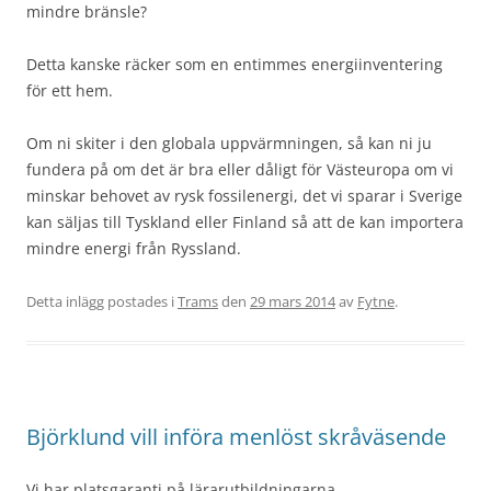
mindre bränsle?
Detta kanske räcker som en entimmes energiinventering
för ett hem.
Om ni skiter i den globala uppvärmningen, så kan ni ju
fundera på om det är bra eller dåligt för Västeuropa om vi
minskar behovet av rysk fossilenergi, det vi sparar i Sverige
kan säljas till Tyskland eller Finland så att de kan importera
mindre energi från Ryssland.
Detta inlägg postades i
Trams
den
29 mars 2014
av
Fytne
.
Björklund vill införa menlöst skråväsende
Vi har platsgaranti på lärarutbildningarna.