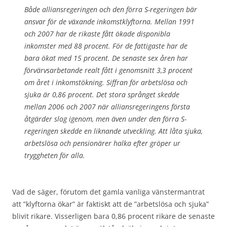
Både alliansregeringen och den förra S-regeringen bär
ansvar för de växande inkomstklyftorna. Mellan 1991
och 2007 har de rikaste fått ökade disponibla
inkomster med 88 procent. För de fattigaste har de
bara ökat med 15 procent. De senaste sex åren har
förvärvsarbetande realt fått i genomsnitt 3,3 procent
om året i inkomstökning. Siffran för arbetslösa och
sjuka är 0,86 procent. Det stora språnget skedde
mellan 2006 och 2007 när alliansregeringens första
åtgärder slog igenom, men även under den förra S-
regeringen skedde en liknande utveckling. Att låta sjuka,
arbetslösa och pensionärer halka efter gröper ur
tryggheten för alla.
Vad de säger, förutom det gamla vanliga vänstermantrat
att ”klyftorna ökar” är faktiskt att de ”arbetslösa och sjuka”
blivit rikare. Visserligen bara 0,86 procent rikare de senaste