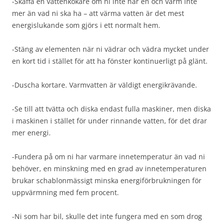
-Skaffa en vattenkokare om ni inte har en och värm inte
mer än vad ni ska ha – att värma vatten är det mest
energislukande som gjörs i ett normalt hem.
-Stäng av elementen när ni vädrar och vädra mycket under
en kort tid i stället för att ha fönster kontinuerligt på glänt.
-Duscha kortare. Varmvatten är väldigt energikrävande.
-Se till att tvätta och diska endast fulla maskiner, men diska
i maskinen i stället för under rinnande vatten, för det drar
mer energi.
-Fundera på om ni har varmare innetemperatur än vad ni
behöver, en minskning med en grad av innetemperaturen
brukar schablonmässigt minska energiförbrukningen för
uppvärmning med fem procent.
-Ni som har bil, skulle det inte fungera med en som drog