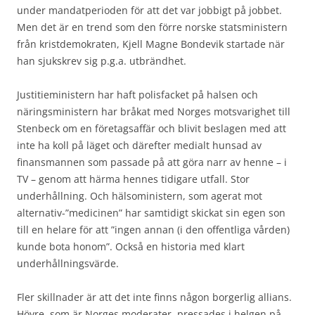
under mandatperioden för att det var jobbigt på jobbet.
Men det är en trend som den förre norske statsministern
från kristdemokraten, Kjell Magne Bondevik startade när
han sjukskrev sig p.g.a. utbrändhet.
Justitieministern har haft polisfacket på halsen och
näringsministern har bråkat med Norges motsvarighet till
Stenbeck om en företagsaffär och blivit beslagen med att
inte ha koll på läget och därefter medialt hunsad av
finansmannen som passade på att göra narr av henne – i
TV – genom att härma hennes tidigare utfall. Stor
underhållning. Och hälsoministern, som agerat mot
alternativ-”medicinen” har samtidigt skickat sin egen son
till en helare för att ”ingen annan (i den offentliga vården)
kunde bota honom”. Också en historia med klart
underhållningsvärde.
Fler skillnader är att det inte finns någon borgerlig allians.
Höyre, som är Norges moderater, pressades i helgen på