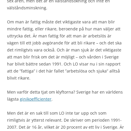
sex åren, men det är en välståndsökning och inte en
välståndsminskning.
Om man är fattig måste det viktigaste vara att man blir
mindre fattig, eller rikare, beroende på hur man väljer att
uttrycka det. Är man fattig för att man är arbetslös är
vägen till ett jobb avgörande för att bli rikare – och det ska
det rimligtvis vara också. Och är man sjuk är det viktigaste
att man blir frisk om det är möjligt – och vården i Sverige
har blivit bättre sedan 1991. Och LO visar nu i sin rapport
att de ”fattiga” i det här fallet ”arbetslösa och sjuka” alltså
blivit rikare.
Men varför detta tjat om klyftorna? Sverige har en världens
lägsta
ginikoefficienter
.
Men det är en sak till som LO inte tar upp och som
rimligtvis är ytterst relevant. De skriver om perioden 1991-
2007. Det är 16 år, vilket är 20 procent av ett liv i Sverige. Är