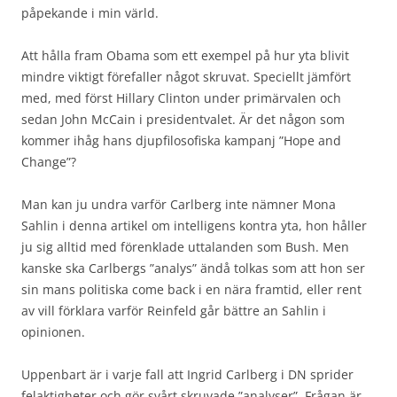
påpekande i min värld.
Att hålla fram Obama som ett exempel på hur yta blivit
mindre viktigt förefaller något skruvat. Speciellt jämfört
med, med först Hillary Clinton under primärvalen och
sedan John McCain i presidentvalet. Är det någon som
kommer ihåg hans djupfilosofiska kampanj ”Hope and
Change”?
Man kan ju undra varför Carlberg inte nämner Mona
Sahlin i denna artikel om intelligens kontra yta, hon håller
ju sig alltid med förenklade uttalanden som Bush. Men
kanske ska Carlbergs ”analys” ändå tolkas som att hon ser
sin mans politiska come back i en nära framtid, eller rent
av vill förklara varför Reinfeld går bättre an Sahlin i
opinionen.
Uppenbart är i varje fall att Ingrid Carlberg i DN sprider
felaktigheter och gör svårt skruvade ”analyser”. Frågan är