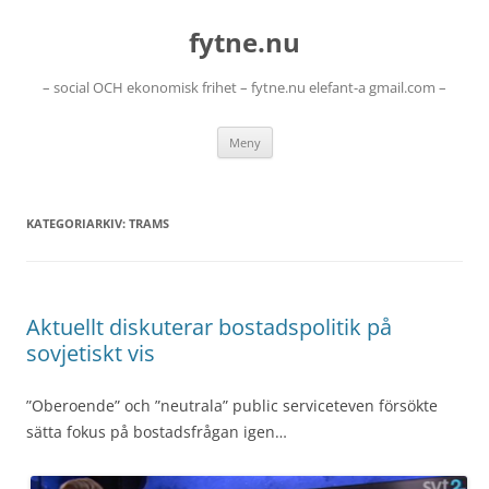
Hoppa
till
fytne.nu
innehåll
– social OCH ekonomisk frihet – fytne.nu elefant-a gmail.com –
Meny
KATEGORIARKIV:
TRAMS
Aktuellt diskuterar bostadspolitik på
sovjetiskt vis
”Oberoende” och ”neutrala” public serviceteven försökte
sätta fokus på bostadsfrågan igen…