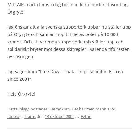
Mitt AIK-hjärta finns i dag hos min kära morfars favoritlag
Örgryte.
Jag önskar att alla svenska supporterklubbar nu ställer upp
på Örgryte och samlar ihop till deras böter på 10.000
kronor. Och att varenda supporterklubb ställer upp och
solidariskt bryter mot dessa skitregler i varenda tifo resten
av säsongen.
Jag säger bara ”Free Dawit Isaak – Imprisoned in Eritrea
since 2001″!
Heja Örgryte!
Detta inlägg postades i
Demokrati
,
Det här med människor
,
Ideologi
,
Trams
den
13 oktober 2009
av
Fytne
.