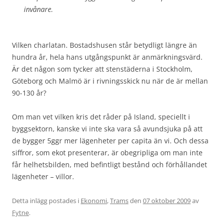
invånare.
Vilken charlatan. Bostadshusen står betydligt längre än
hundra år, hela hans utgångspunkt är anmärkningsvärd.
Är det någon som tycker att stenstäderna i Stockholm,
Göteborg och Malmö är i rivningsskick nu när de är mellan
90-130 år?
Om man vet vilken kris det råder på Island, speciellt i
byggsektorn, kanske vi inte ska vara så avundsjuka på att
de bygger 5ggr mer lägenheter per capita än vi. Och dessa
siffror, som ekot presenterar, är obegripliga om man inte
får helhetsbilden, med befintligt bestånd och förhållandet
lägenheter – villor.
Detta inlägg postades i
Ekonomi
,
Trams
den
07 oktober 2009
av
Fytne
.