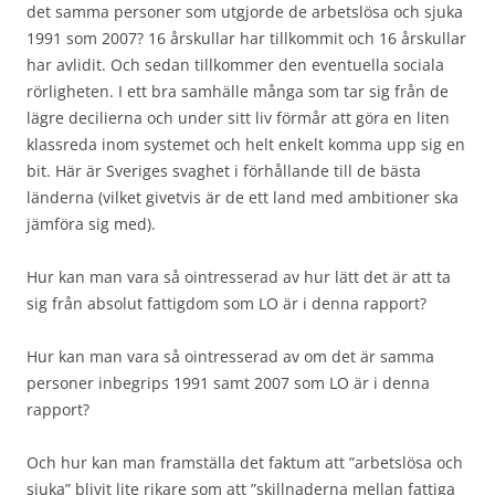
det samma personer som utgjorde de arbetslösa och sjuka
1991 som 2007? 16 årskullar har tillkommit och 16 årskullar
har avlidit. Och sedan tillkommer den eventuella sociala
rörligheten. I ett bra samhälle många som tar sig från de
lägre decilierna och under sitt liv förmår att göra en liten
klassreda inom systemet och helt enkelt komma upp sig en
bit. Här är Sveriges svaghet i förhållande till de bästa
länderna (vilket givetvis är de ett land med ambitioner ska
jämföra sig med).
Hur kan man vara så ointresserad av hur lätt det är att ta
sig från absolut fattigdom som LO är i denna rapport?
Hur kan man vara så ointresserad av om det är samma
personer inbegrips 1991 samt 2007 som LO är i denna
rapport?
Och hur kan man framställa det faktum att ”arbetslösa och
sjuka” blivit lite rikare som att ”skillnaderna mellan fattiga