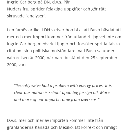
Ingrid Carlberg på DN, d.v.s. Pär
Nuders fru, sprider felaktiga uppgifter och gör rätt
skruvade ”analyser”.
I en famös artikel i DN skriver hon bl.a. att Bush hävdat att
mer och mer import kommer från utlandet. Jag vet inte om
Ingrid Carlberg medvetet ljuger och försöker sprida falska
citat om sina politiska motståndare. Vad Bush sa under
valrörelsen år 2000, närmare bestämt den 25 september
2000, var:
”Recently we’ve had a problem with energy prices. It is
clear our nation is reliant upon big foreign oil. More
and more of our imports come from overseas.”
D.v.s. mer och mer av importen kommer inte från
granländerna Kanada och Mexiko. Ett korrekt och rimligt