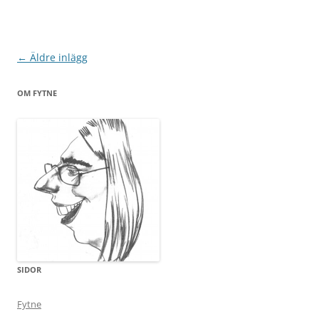
Inläggsnavigering
←
Äldre inlägg
OM FYTNE
SIDOR
Fytne