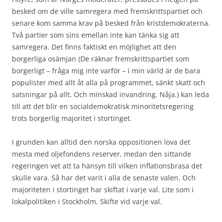
besked om de ville samregera med fremskrittspartiet och
senare kom samma krav på besked från kristdemokraterna.
Två partier som sins emellan inte kan tänka sig att
samregera. Det finns faktiskt en möjlighet att den
borgerliga osämjan (De räknar fremskrittspartiet som
borgerligt – fråga mig inte varför – i min värld är de bara
populister med allt åt alla på programmet, sänkt skatt och
satsningar på allt. Och minskad invandring. Nåja.) kan leda
till att det blir en socialdemokratisk minoritetsregering
trots borgerlig majoritet i stortinget.
I grunden kan alltid den norska oppositionen lova det
mesta med oljefondens reserver, medan den sittande
regeringen vet att ta hänsyn till vilken inflationsbrasa det
skulle vara. Så har det varit i alla de senaste valen. Och
majoriteten i stortinget har skiftat i varje val. Lite som i
lokalpolitiken i Stockholm. Skifte vid varje val.