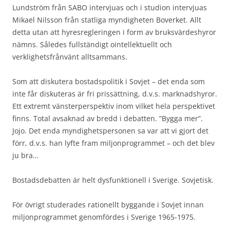
Lundström från SABO intervjuas och i studion intervjuas
Mikael Nilsson från statliga myndigheten Boverket. Allt
detta utan att hyresregleringen i form av bruksvärdeshyror
nämns. Således fullständigt ointellektuellt och
verklighetsfrånvänt alltsammans.
Som att diskutera bostadspolitik i Sovjet – det enda som
inte får diskuteras är fri prissättning, d.v.s. marknadshyror.
Ett extremt vänsterperspektiv inom vilket hela perspektivet
finns. Total avsaknad av bredd i debatten. ”Bygga mer”.
Jojo. Det enda myndighetspersonen sa var att vi gjort det
förr, d.v.s. han lyfte fram miljonprogrammet – och det blev
ju bra…
Bostadsdebatten är helt dysfunktionell i Sverige. Sovjetisk.
För övrigt studerades rationellt byggande i Sovjet innan
miljonprogrammet genomfördes i Sverige 1965-1975.