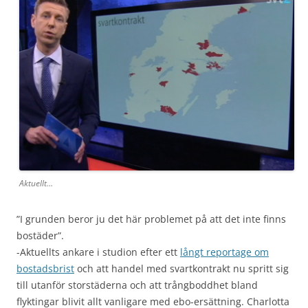
Aktuellt…
”I grunden beror ju det här problemet på att det inte finns
bostäder”.
-Aktuellts ankare i studion efter ett
långt reportage om
bostadsbrist
och att handel med svartkontrakt nu spritt sig
till utanför storstäderna och att trångboddhet bland
flyktingar blivit allt vanligare med ebo-ersättning. Charlotta