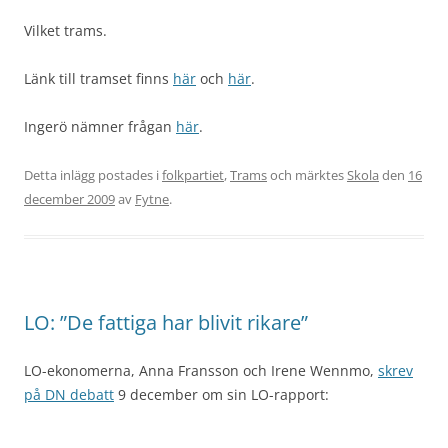
Vilket trams.
Länk till tramset finns
här
och
här
.
Ingerö nämner frågan
här
.
Detta inlägg postades i
folkpartiet
,
Trams
och märktes
Skola
den
16
december 2009
av
Fytne
.
LO: ”De fattiga har blivit rikare”
LO-ekonomerna, Anna Fransson och Irene Wennmo
,
skrev
på DN debatt
9 december om sin LO-rapport: