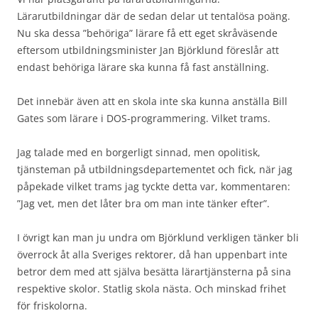
Lärarutbildningar där de sedan delar ut tentalösa poäng.
Nu ska dessa ”behöriga” lärare få ett eget skråväsende
eftersom utbildningsminister Jan Björklund föreslår att
endast behöriga lärare ska kunna få fast anställning.
Det innebär även att en skola inte ska kunna anställa Bill
Gates som lärare i DOS-programmering. Vilket trams.
Jag talade med en borgerligt sinnad, men opolitisk,
tjänsteman på utbildningsdepartementet och fick, när jag
påpekade vilket trams jag tyckte detta var, kommentaren:
”Jag vet, men det låter bra om man inte tänker efter”.
I övrigt kan man ju undra om Björklund verkligen tänker bli
överrock åt alla Sveriges rektorer, då han uppenbart inte
betror dem med att själva besätta lärartjänsterna på sina
respektive skolor. Statlig skola nästa. Och minskad frihet
för friskolorna.