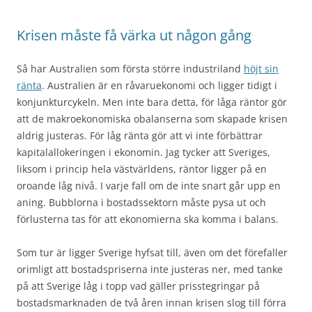
Krisen måste få värka ut någon gång
Så har Australien som första större industriland
höjt sin
ränta
. Australien är en råvaruekonomi och ligger tidigt i
konjunkturcykeln. Men inte bara detta, för låga räntor gör
att de makroekonomiska obalanserna som skapade krisen
aldrig justeras. För låg ränta gör att vi inte förbättrar
kapitalallokeringen i ekonomin. Jag tycker att Sveriges,
liksom i princip hela västvärldens, räntor ligger på en
oroande låg nivå. I varje fall om de inte snart går upp en
aning. Bubblorna i bostadssektorn måste pysa ut och
förlusterna tas för att ekonomierna ska komma i balans.
Som tur är ligger Sverige hyfsat till, även om det förefaller
orimligt att bostadspriserna inte justeras ner, med tanke
på att Sverige låg i topp vad gäller prisstegringar på
bostadsmarknaden de två åren innan krisen slog till förra