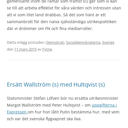
gemensamt inom de ramar som främst EU ger som vi kan
se till att arbeta effektivt för våra värden och intressen utan
att vi som litet land drabbas. Så det som hänt är ett
sammanbrott för den naiva självständiga utrikespolitiken
där vi drömmer om FN och fina medlarroller.
Detta inlägg postades i
Demokrati
,
Socialdemokraterna
,
Sverige
den
11 mars 2015
av
Fytne
.
Ersätt Wallström (s) med Hultqvist (s)
Statsminister Stefan Löfven bör nu ersätta utrikesminister
Margot Wallström med Peter Hultqvist – om
uppgifterna i
Expressen
om hur hon låtit Putin bestämma hur, med vem
och var det svenska flygvapnet ska öva.