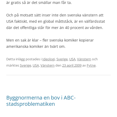
är gratis så är det smällar man får ta.
Och på motsatt sätt inser inte den svenska vänstern att
USA faktiskt, med en global måttståck, är en välfärdsstat
där det offentliga står för mer än 40 procent av vården.
Men en sak är klar – fler svenska komiker kopierar
amerikanska komiker än tvärt om.
Detta inlägg postades i
Ideologi
,
Sverige
,
USA
,
Vänstern
och
märktes
Sverige
,
USA
,
Vänstern
den
23 april 2009
av
Fytne
.
Byggnormerna en bov i ABC-
stadsproblematiken