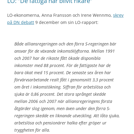
LO: ”De fattiga har blivit rikare”
LO-ekonomerna, Anna Fransson och Irene Wennmo
,
skrev
på DN debatt
9 december om sin LO-rapport:
Både alliansregeringen och den förra S-regeringen bär
ansvar för de växande inkomstklyftorna. Mellan 1991
och 2007 har de rikaste fått ökade disponibla
inkomster med 88 procent. För de fattigaste har de
bara ökat med 15 procent. De senaste sex åren har
förvärvsarbetande realt fått i genomsnitt 3,3 procent
om året i inkomstökning. Siffran för arbetslösa och
sjuka är 0,86 procent. Det stora språnget skedde
mellan 2006 och 2007 när alliansregeringens första
åtgärder slog igenom, men även under den förra S-
regeringen skedde en liknande utveckling. Att låta sjuka,
arbetslösa och pensionärer halka efter gröper ur
tryggheten för alla.