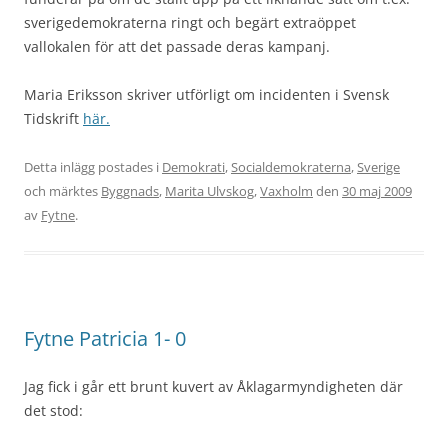
sverigedemokraterna ringt och begärt extraöppet
vallokalen för att det passade deras kampanj.
Maria Eriksson skriver utförligt om incidenten i Svensk
Tidskrift
här.
Detta inlägg postades i
Demokrati
,
Socialdemokraterna
,
Sverige
och märktes
Byggnads
,
Marita Ulvskog
,
Vaxholm
den
30 maj 2009
av
Fytne
.
Fytne Patricia 1- 0
Jag fick i går ett brunt kuvert av Åklagarmyndigheten där
det stod: