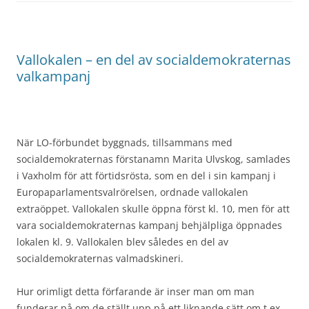
Vallokalen – en del av socialdemokraternas
valkampanj
När LO-förbundet byggnads, tillsammans med
socialdemokraternas förstanamn Marita Ulvskog, samlades
i Vaxholm för att förtidsrösta, som en del i sin kampanj i
Europaparlamentsvalrörelsen, ordnade vallokalen
extraöppet. Vallokalen skulle öppna först kl. 10, men för att
vara socialdemokraternas kampanj behjälpliga öppnades
lokalen kl. 9. Vallokalen blev således en del av
socialdemokraternas valmadskineri.
Hur orimligt detta förfarande är inser man om man
funderar på om de ställt upp på ett liknande sätt om t.ex.