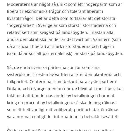
Moderaterna är något så unikt som ett ”högerparti” som är
liberalt i ekonomiska frågor och tolerant liberalt i
livsstilsfrågor. Det är detta som förklarar att det största
”högerpartiet” i Sverige är som störst i storstäderna och
relativt sett som svagast på landsbygden. I nästan alla
andra demokratiska länder är det tvärt om. Vänstern (som
då är socialt liberal) är stark i storstäderna och högern
(som då är socialt parternalistisk) är stark på landsbygden.
Så, de enda svenska partierna som är som sina
systerpartier i resten av världen är kristdemokraterna och
folkpartiet. Centern har som bekant bara systerpartier i
Finland och i Norge, men nu när de blivit allt mer liberala, i
takt med att böndernas andel av befolkningen hamnat
kring en procent av befolkningen, så ska de nog räknas
som ett helt vanligt mittenliberalt parti och därför räknas
vara normala enligt det internationella betraktelsesättet.
Övriga partier i Sverige är inte som sina systerpartier i