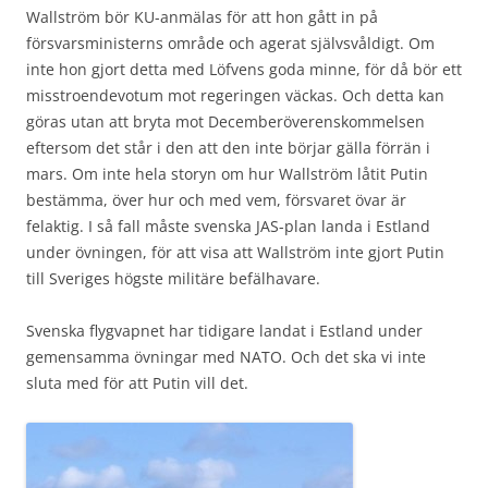
Wallström bör KU-anmälas för att hon gått in på
försvarsministerns område och agerat självsvåldigt. Om
inte hon gjort detta med Löfvens goda minne, för då bör ett
misstroendevotum mot regeringen väckas. Och detta kan
göras utan att bryta mot Decemberöverenskommelsen
eftersom det står i den att den inte börjar gälla förrän i
mars. Om inte hela storyn om hur Wallström låtit Putin
bestämma, över hur och med vem, försvaret övar är
felaktig. I så fall måste svenska JAS-plan landa i Estland
under övningen, för att visa att Wallström inte gjort Putin
till Sveriges högste militäre befälhavare.
Svenska flygvapnet har tidigare landat i Estland under
gemensamma övningar med NATO. Och det ska vi inte
sluta med för att Putin vill det.