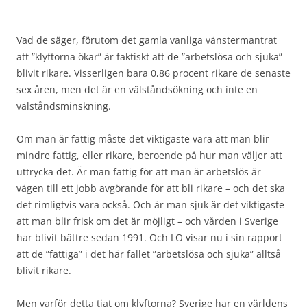
Vad de säger, förutom det gamla vanliga vänstermantrat
att ”klyftorna ökar” är faktiskt att de ”arbetslösa och sjuka”
blivit rikare. Visserligen bara 0,86 procent rikare de senaste
sex åren, men det är en välståndsökning och inte en
välståndsminskning.
Om man är fattig måste det viktigaste vara att man blir
mindre fattig, eller rikare, beroende på hur man väljer att
uttrycka det. Är man fattig för att man är arbetslös är
vägen till ett jobb avgörande för att bli rikare – och det ska
det rimligtvis vara också. Och är man sjuk är det viktigaste
att man blir frisk om det är möjligt – och vården i Sverige
har blivit bättre sedan 1991. Och LO visar nu i sin rapport
att de ”fattiga” i det här fallet ”arbetslösa och sjuka” alltså
blivit rikare.
Men varför detta tjat om klyftorna? Sverige har en världens