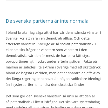
De svenska partierna är inte normala
I bland brukar jag säga att vi har världens sämsta vänster i
Sverige. För att vara i en demokrati alltså. Och detta
eftersom vänstern i Sverige är så socialt paternalistisk. I
ekonomiska frågor är vänstern som vänstern i den
demokratiska världen är mest, de har bara fått styra
oproportionerligt mycket under efterkrigstiden. Fakta på
marken är således lite extrem i Sverige med ett skattetryck
bland de högsta i världen, men det är snarare en effekt av
det långa regeringsinnehavet än någon radikalare ideologi
än i systerpartierna i andra demokratiska länder.
Det som gör den svenska vänstern så unik är att den är
så paternalistisk i livsstilsfrågor. Det ska vara systembolag
med skyhöga alkoholpriser, krångliga och dyra processer