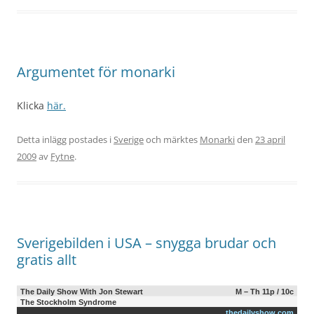
Argumentet för monarki
Klicka
här.
Detta inlägg postades i
Sverige
och märktes
Monarki
den
23 april
2009
av
Fytne
.
Sverigebilden i USA – snygga brudar och
gratis allt
The Daily Show With Jon Stewart
M – Th 11p / 10c
The Stockholm Syndrome
thedailyshow.com