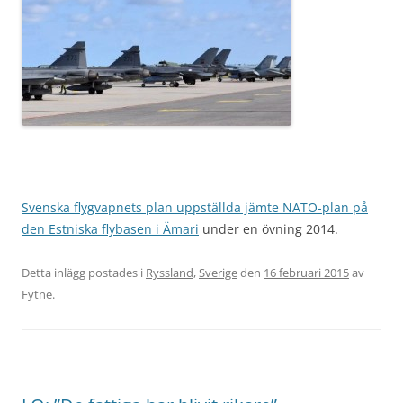
Svenska flygvapnets plan uppställda jämte NATO-plan på
den Estniska flybasen i Ämari
under en övning 2014.
Detta inlägg postades i
Ryssland
,
Sverige
den
16 februari 2015
av
Fytne
.