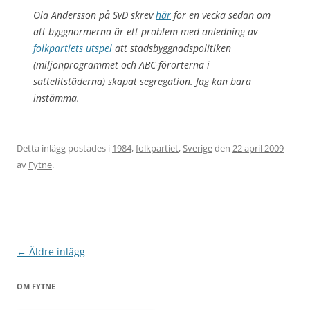
Ola Andersson på SvD skrev
här
för en vecka sedan om
att byggnormerna är ett problem med anledning av
folkpartiets utspel
att stadsbyggnadspolitiken
(miljonprogrammet och ABC-förorterna i
sattelitstäderna) skapat segregation. Jag kan bara
instämma.
Detta inlägg postades i
1984
,
folkpartiet
,
Sverige
den
22 april 2009
av
Fytne
.
Inläggsnavigering
←
Äldre inlägg
OM FYTNE