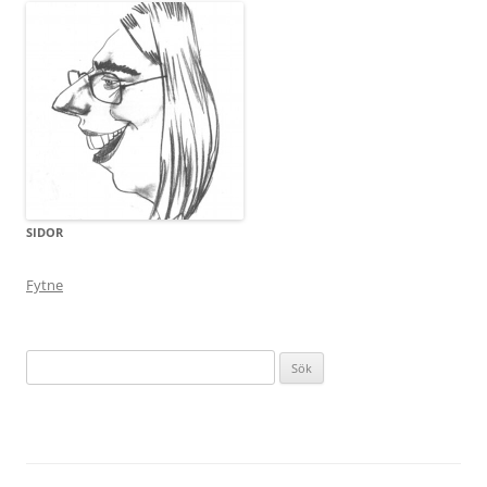
SIDOR
Fytne
Sök
efter: