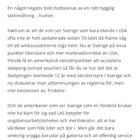
En något negativ bild motbevisas av en rätt hygglig
skönmålning – humor.
Faktrum är att de som ser Sverige som bara elände i USA
ofta inte är helt updaterade sedan 70-talet då Palme såg
till att ambassadörerna togs hem. Nu är Sverige på vissa
punkter liberalare och mer marknadsínriktat än USA.
Försök få en amerikansk vänsterpolitiker att acceptera
skolpeng (school voucher) så får du se hur lätt det är.
Skolpengen överlevde 12 år med vänsterstyre i Sverige och
nu diskuterar man utformnuingen av reglerna för, men
inte existensen av, friskolor.
Och de amerikaner som ser Sverige som en förebild brukar
inte ha klart för sig vad LAS betyder för
ungdomsarbetslösheten och meritokratin, att vi har
vårdköer som folk lider och dör i. Men går det bara
omkring snygga bvrudar på gatorna och all offentlig service