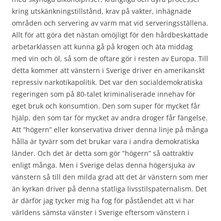
kring utskänkningstillstånd, krav på vakter, inhägnade
områden och servering av varm mat vid serveringsställena.
Allt för att göra det nästan omöjligt för den hårdbeskattade
arbetarklassen att kunna gå på krogen och äta middag
med vin och öl, så som de oftare gör i resten av Europa. Till
detta kommer att vänstern i Sverige driver en amerikanskt
repressiv narkotikapolitik. Det var den socialdemokratiska
regeringen som på 80-talet kriminaliserade innehav för
eget bruk och konsumtion. Den som super för mycket får
hjälp, den som tar för mycket av andra droger får fängelse.
Att ”högern” eller konservativa driver denna linje på många
hålla är tyvärr som det brukar vara i andra demokratiska
länder. Och det är detta som gör ”högern” så oattraktiv
enligt många. Men i Sverige delas denna högersjuka av
vänstern så till den milda grad att det är vänstern som mer
än kyrkan driver på denna statliga livsstilspaternalism. Det
är därför jag tycker mig ha fog för påståendet att vi har
världens sämsta vänster i Sverige eftersom vänstern i