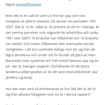
lägsta
ginikoefficienter
.
Men det är en sak till som LO inte tar upp och som
rimligtvis är ytterst relevant. De skriver om perioden 1991-
2007. Det är 16 år, vilket är 20 procent av ett liv i Sverige. Är
det samma personer som utgjorde de arbetslösa och sjuka
1991 som 2007? 16 årskullar har tillkommit och 16 årskullar
har avlidit. Och sedan tillkommer den eventuella sociala
rörligheten. I ett bra samhälle många som tar sig från de
lägre decilierna och under sitt liv förmår att göra en liten
klassreda inom systemet och helt enkelt komma upp sig en
bit. Här är Sveriges svaghet i förhållande till de bästa
länderna (vilket givetvis är de ett land med ambitioner ska
jämföra sig med).
Hur kan man vara så ointresserad av hur lätt det är att ta
sig från absolut fattigdom som LO är i denna rapport?