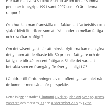
Hur kan man vara så ointresserad av om det är samma
personer inbegrips 1991 samt 2007 som LO är i denna
rapport?
Och hur kan man framställa det faktum att ”arbetslösa och
sjuka” blivit lite rikare som att ”skillnaderna mellan fattiga
och rika ökar kraftigt”?
Om det väsentligaste är att minska klyftorna kan man göra
det genom att de rikaste blir 50 procent fattigare och de
fattigaste blir 49 procent fattigare. Skulle det vara att
betrakta som en framgång för Sverige enligt LO?
LO bidrar till fördumningen av det offentliga samtalet när
de kommer med såna här perspektiv.
Detta inlägg postades i
Ekonomi
,
Hyckleri
,
Ideologi
,
Sverige
,
Trams
,
Vänstern
och märktes
LO
den
09 december 2009
av
Fytne
.