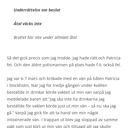
Underrättelse om beslut
Åtal väcks inte
Brottet hör inte under allmänt åtal
Så det gick precis som jag trodde. Jag hade rätt och Patricia
fel. Och den äldre polismannen på plats hade f.ö. också fel.
Jag var 6-7 mars och krökade med en vän på båten Patricia
i Stockholm. När jag för tredje gången under kvällen
beställde in drinkar körde vakten ut min vän varpå jag
meddelade baren att ”jag ska inte ha drinkarna jag
beställde för vakten körde just ut min vän – så nu ska jag
gå.” Varpå jag gick för att ta hand om min något
intoxinerade vän. I trappan ut blev jag stoppad av samme
vakt som just kört ut min vän och tillsagd att jag skulle