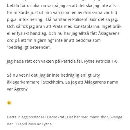
betala för drinkarna varpå jag sa att det ska jag inte alls –
för ni körde just ut min vän (som en av drinkarna var till)
p.g.a. intoxinering. -Då hämtar vi Polisen! -Gör det sa jag.
Och så fick jag äran att Prata med konstaplarna. Inget bråk
eller fysiskt handlag. Och nu har jag alltså fått Åklagarens
ord på att ”min gärning” inte är att bedöma som
”bedrägligt beteende”.
Jag hade rätt och vakten på Patricia fel. Fytne Patricia 1-0.
Så nu vet ni det, jag är inte bedräglig enligt City
åklagarkammare i Stockholm. Sa jag att Åklagarens namn
var Ågren?
Detta inlägg postades i
Demokrati
,
Det här med människor
,
Sverige
den
30 april 2009
av
Fytne
.