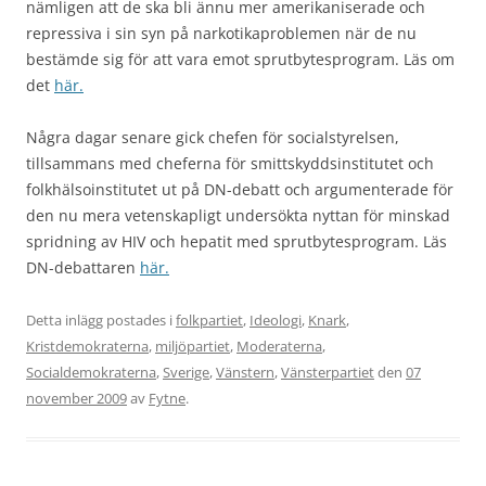
nämligen att de ska bli ännu mer amerikaniserade och
repressiva i sin syn på narkotikaproblemen när de nu
bestämde sig för att vara emot sprutbytesprogram. Läs om
det
här.
Några dagar senare gick chefen för socialstyrelsen,
tillsammans med cheferna för smittskyddsinstitutet och
folkhälsoinstitutet ut på DN-debatt och argumenterade för
den nu mera vetenskapligt undersökta nyttan för minskad
spridning av HIV och hepatit med sprutbytesprogram. Läs
DN-debattaren
här.
Detta inlägg postades i
folkpartiet
,
Ideologi
,
Knark
,
Kristdemokraterna
,
miljöpartiet
,
Moderaterna
,
Socialdemokraterna
,
Sverige
,
Vänstern
,
Vänsterpartiet
den
07
november 2009
av
Fytne
.