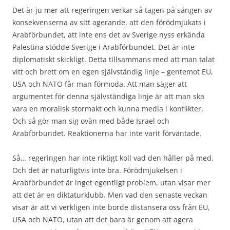
Det är ju mer att regeringen verkar så tagen på sängen av
konsekvenserna av sitt agerande, att den förödmjukats i
Arabförbundet, att inte ens det av Sverige nyss erkända
Palestina stödde Sverige i Arabförbundet. Det är inte
diplomatiskt skickligt. Detta tillsammans med att man talat
vitt och brett om en egen självständig linje – gentemot EU,
USA och NATO får man förmoda. Att man säger att
argumentet för denna självständiga linje är att man ska
vara en moralisk stormakt och kunna medla i konflikter.
Och så gör man sig ovän med både Israel och
Arabförbundet. Reaktionerna har inte varit förväntade.
Så… regeringen har inte riktigt koll vad den håller på med.
Och det är naturligtvis inte bra. Förödmjukelsen i
Arabförbundet är inget egentligt problem, utan visar mer
att det är en diktaturklubb. Men vad den senaste veckan
visar är att vi verkligen inte borde distansera oss från EU,
USA och NATO, utan att det bara är genom att agera