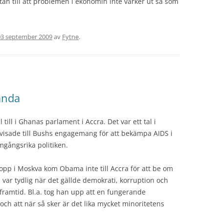
tan till att problemen i ekonomin inte värker ut så som
03 september 2009
av
Fytne
.
anda
till i Ghanas parlament i Accra. Det var ett tal i
isade till Bushs engagemang för att bekämpa AIDS i
amgångsrika politiken.
stopp i Moskva kom Obama inte till Accra för att be om
n var tydlig när det gällde demokrati, korruption och
 framtid. Bl.a. tog han upp att en fungerande
och att när så sker är det lika mycket minoritetens