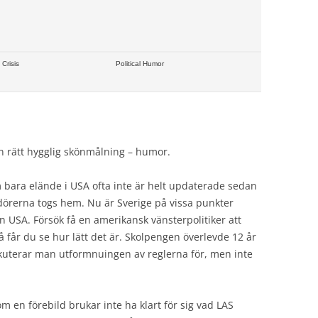
Crisis
Political Humor
n rätt hygglig skönmålning – humor.
 bara elände i USA ofta inte är helt updaterade sedan
adörerna togs hem. Nu är Sverige på vissa punkter
n USA. Försök få en amerikansk vänsterpolitiker att
 får du se hur lätt det är. Skolpengen överlevde 12 år
skuterar man utformnuingen av reglerna för, men inte
 en förebild brukar inte ha klart för sig vad LAS