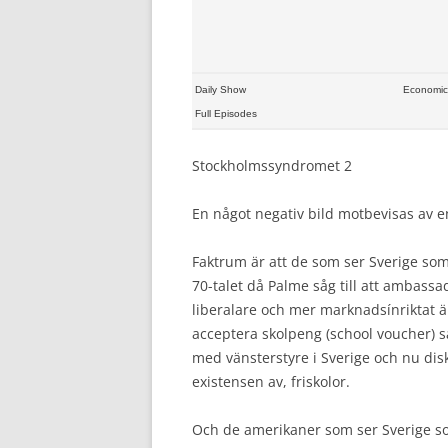
Daily Show
Economic 
Full Episodes
Stockholmssyndromet 2
En något negativ bild motbevisas av e
Faktrum är att de som ser Sverige som
70-talet då Palme såg till att ambass
liberalare och mer marknadsínriktat ä
acceptera skolpeng (school voucher) så
med vänsterstyre i Sverige och nu di
existensen av, friskolor.
Och de amerikaner som ser Sverige som