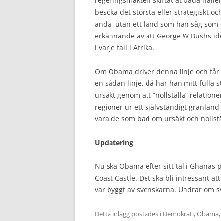
regeringsmakten skiftat åt båda hållen
besöka det största eller strategiskt oc
anda, utan ett land som han såg som e
erkännande av att George W Bushs ideal
i varje fall i Afrika.
Om Obama driver denna linje och får
en sådan linje, då har han mitt fulla 
ursäkt genom att ”nollställa” relatione
regioner ur ett självständigt granlan
vara de som bad om ursäkt och nollställ
Updatering
Nu ska Obama efter sitt tal i Ghanas
Coast Castle. Det ska bli intressant 
var byggt av svenskarna. Undrar om s
Detta inlägg postades i
Demokrati
,
Obama