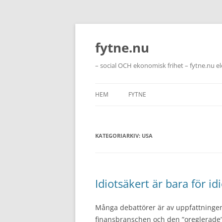
Hoppa
till
innehåll
fytne.nu
– social OCH ekonomisk frihet – fytne.nu e
HEM
FYTNE
KATEGORIARKIV:
USA
Idiotsäkert är bara för id
Många debattörer är av uppfattningen
finansbranschen och den ”oreglerade” k