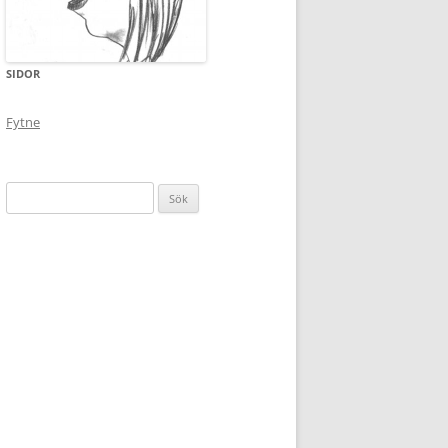
SIDOR
Fytne
Sök
efter: