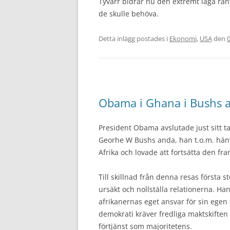
Tyvärr bidrar nu den extremt låga rän
de skulle behöva.
Detta inlägg postades i
Ekonomi
,
USA
den
Obama i Ghana i Bushs 
President Obama avslutade just sitt tal 
Georhe W Bushs anda, han t.o.m. hänv
Afrika och lovade att fortsätta den fr
Till skillnad från denna resas första 
ursäkt och nollställa relationerna. Ha
afrikanernas eget ansvar för sin egen
demokrati kräver fredliga maktskiften 
förtjänst som majoritetens.