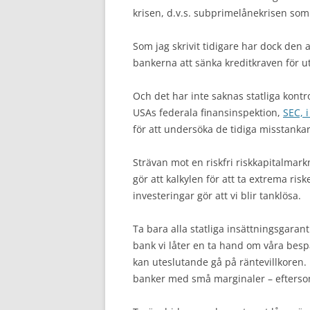
krisen, d.v.s. subprimelånekrisen som
Som jag skrivit tidigare har dock den
bankerna att sänka kreditkraven för u
Och det har inte saknas statliga kont
USAs federala finansinspektion,
SEC, i
för att undersöka de tidiga misstank
Strävan mot en riskfri riskkapitalmark
gör att kalkylen för att ta extrema risk
investeringar gör att vi blir tanklösa.
Ta bara alla statliga insättningsgaranti
bank vi låter en ta hand om våra bespa
kan uteslutande gå på räntevillkoren. 
banker med små marginaler – eftersom 