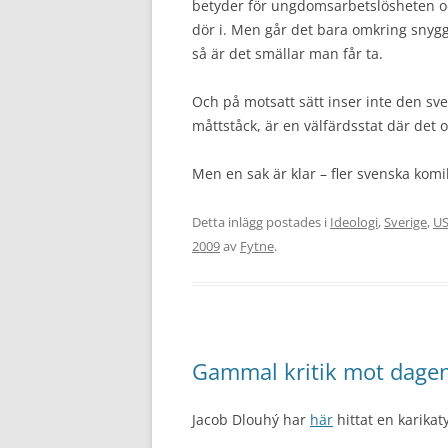
betyder för ungdomsarbetslösheten och
dör i. Men går det bara omkring snygga
så är det smällar man får ta.
Och på motsatt sätt inser inte den sve
måttståck, är en välfärdsstat där det 
Men en sak är klar – fler svenska kom
Detta inlägg postades i
Ideologi
,
Sverige
,
U
2009
av
Fytne
.
Gammal kritik mot dagen
Jacob Dlouhý har
här
hittat en karika