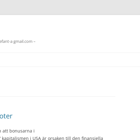
lefant-a gmail.com –
ioter
 att bonusarna i
apitalismen i USA är orsaken till den finansiella