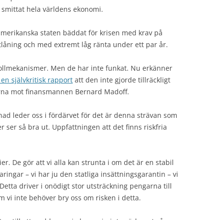
 smittat hela världens ekonomi.
 amerikanska staten bäddat för krisen med krav på
tlåning och med extremt låg ränta under ett par år.
rollmekanismer. Men de har inte funkat. Nu erkänner
 en självkritisk rapport
att den inte gjorde tillräckligt
arna mot finansmannen Bernard Madoff.
nad leder oss i fördärvet för det är denna strävan som
er ser så bra ut. Uppfattningen att det finns riskfria
er. De gör att vi alla kan strunta i om det är en stabil
ringar – vi har ju den statliga insättningsgarantin – vi
Detta driver i onödigt stor utsträckning pengarna till
vi inte behöver bry oss om risken i detta.