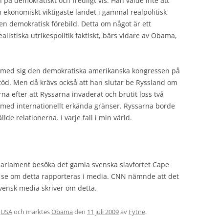
 på demokratiskt och fredligt vis. Han valde inte att
h ekonomiskt viktigaste landet i gammal realpolitisk
n demokratisk förebild. Detta om något är ett
istiska utrikespolitik faktiskt, bärs vidare av Obama,
 med sig den demokratiska amerikanska kongressen på
stöd. Men då krävs också att han slutar be Ryssland om
rna efter att Ryssarna invaderat och brutit loss två
d med internationellt erkända gränser. Ryssarna borde
de relationerna. I varje fall i min värld.
 parlament besöka det gamla svenska slavfortet Cape
att se om detta rapporteras i media. CNN nämnde att det
vensk media skriver om detta.
,
USA
och märktes
Obama
den
11 juli 2009
av
Fytne
.