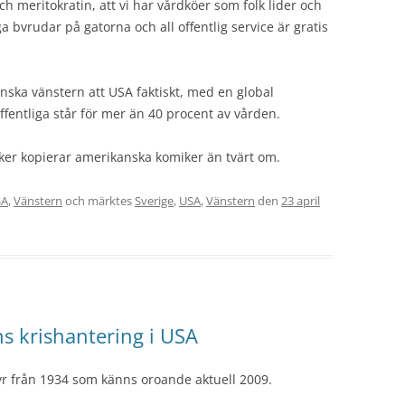
 meritokratin, att vi har vårdköer som folk lider och
 bvrudar på gatorna och all offentlig service är gratis
nska vänstern att USA faktiskt, med en global
offentliga står för mer än 40 procent av vården.
iker kopierar amerikanska komiker än tvärt om.
SA
,
Vänstern
och märktes
Sverige
,
USA
,
Vänstern
den
23 april
s krishantering i USA
tyr från 1934 som känns oroande aktuell 2009.