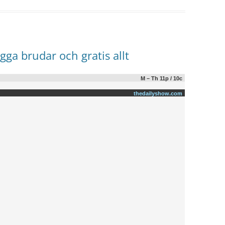
gga brudar och gratis allt
M – Th 11p / 10c
thedailyshow.com