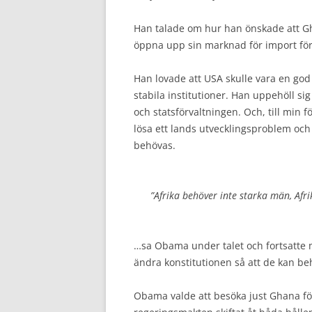
Han talade om hur han önskade att G
öppna upp sin marknad för import för 
Han lovade att USA skulle vara en god 
stabila institutioner. Han uppehöll si
och statsförvaltningen. Och, till min 
lösa ett lands utvecklingsproblem och 
behövas.
”Afrika behöver inte starka män, Afri
…sa Obama under talet och fortsatte m
ändra konstitutionen så att de kan be
Obama valde att besöka just Ghana för