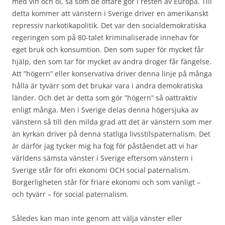
med vin och öl, så som de oftare gör i resten av Europa. Till
detta kommer att vänstern i Sverige driver en amerikanskt
repressiv narkotikapolitik. Det var den socialdemokratiska
regeringen som på 80-talet kriminaliserade innehav för
eget bruk och konsumtion. Den som super för mycket får
hjälp, den som tar för mycket av andra droger får fängelse.
Att ”högern” eller konservativa driver denna linje på många
hålla är tyvärr som det brukar vara i andra demokratiska
länder. Och det är detta som gör ”högern” så oattraktiv
enligt många. Men i Sverige delas denna högersjuka av
vänstern så till den milda grad att det är vänstern som mer
än kyrkan driver på denna statliga livsstilspaternalism. Det
är därför jag tycker mig ha fog för påståendet att vi har
världens sämsta vänster i Sverige eftersom vänstern i
Sverige står för ofri ekonomi OCH social paternalism.
Borgerligheten står för friare ekonomi och som vanligt –
och tyvärr – för social paternalism.
Således kan man inte genom att välja vänster eller