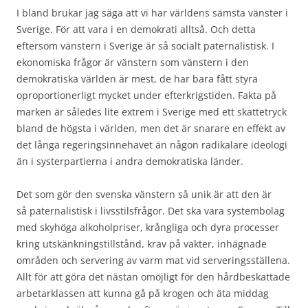
I bland brukar jag säga att vi har världens sämsta vänster i
Sverige. För att vara i en demokrati alltså. Och detta
eftersom vänstern i Sverige är så socialt paternalistisk. I
ekonomiska frågor är vänstern som vänstern i den
demokratiska världen är mest, de har bara fått styra
oproportionerligt mycket under efterkrigstiden. Fakta på
marken är således lite extrem i Sverige med ett skattetryck
bland de högsta i världen, men det är snarare en effekt av
det långa regeringsinnehavet än någon radikalare ideologi
än i systerpartierna i andra demokratiska länder.
Det som gör den svenska vänstern så unik är att den är
så paternalistisk i livsstilsfrågor. Det ska vara systembolag
med skyhöga alkoholpriser, krångliga och dyra processer
kring utskänkningstillstånd, krav på vakter, inhägnade
områden och servering av varm mat vid serveringsställena.
Allt för att göra det nästan omöjligt för den hårdbeskattade
arbetarklassen att kunna gå på krogen och äta middag