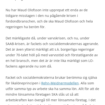
Nu har Maud Olofsson inte upprepat ett enda av de
tidigare misstagen i den nu pågående krisen i
fordondbranschen, och de ska Maud Olofsson och hela
regeringen ha beröm för.
Det märkligaste då, under varvskrisen, och nu, under
SAAB-krisen, är fackets och socialdemokraternas agerande.
Det är även ytterst märkligt att s.k. borgerliga regeringar
under 70-talet höll på med varvsstöd och förstatligande av
en hel bransch, men det är är inte lika märkligt som LO-
fackens agerande nu som då.
Facket och socialdemokraterna brukar berömma sig själva
för likalöneprincipen i
Rehn-Meidnermodellen
. Alla som
utför samma typ av arbete ska ha samma lön. Allt för att de
mindre lönsamma företagen SKA slås ut så att
arbetskraften kan övergå till mer lönsamma företag. I det