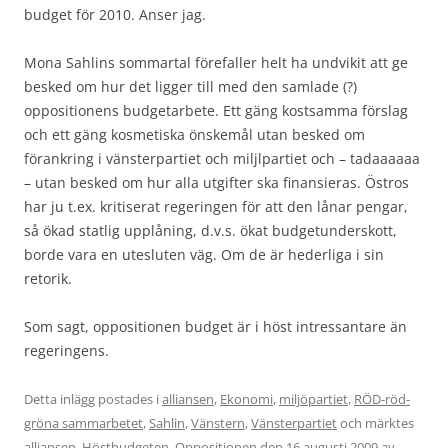
budget för 2010. Anser jag.
Mona Sahlins sommartal förefaller helt ha undvikit att ge
besked om hur det ligger till med den samlade (?)
oppositionens budgetarbete. Ett gäng kostsamma förslag
och ett gäng kosmetiska önskemål utan besked om
förankring i vänsterpartiet och miljlpartiet och – tadaaaaaa
– utan besked om hur alla utgifter ska finansieras. Östros
har ju t.ex. kritiserat regeringen för att den lånar pengar,
så ökad statlig upplåning, d.v.s. ökat budgetunderskott,
borde vara en utesluten väg. Om de är hederliga i sin
retorik.
Som sagt, oppositionen budget är i höst intressantare än
regeringens.
Detta inlägg postades i
alliansen
,
Ekonomi
,
miljöpartiet
,
RÖD-röd-
gröna sammarbetet
,
Sahlin
,
Vänstern
,
Vänsterpartiet
och märktes
alliansen
,
Höstbudgeten
,
Oppositionen
den
16 augusti 2009
av