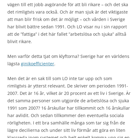
vägen till ett jobb avgörande för att bli rikare – och det ska
det rimligtvis vara också. Och är man sjuk är det viktigaste
att man blir frisk om det är möjligt – och vården i Sverige
har blivit bättre sedan 1991. Och LO visar nu i sin rapport
att de ”fattiga” i det här fallet ”arbetslösa och sjuka” alltså
blivit rikare.
Men varför detta tjat om klyftorna? Sverige har en världens
lägsta
ginikoefficienter
.
Men det är en sak till som LO inte tar upp och som
rimligtvis är ytterst relevant. De skriver om perioden 1991-
2007. Det är 16 år, vilket är 20 procent av ett liv i Sverige. Är
det samma personer som utgjorde de arbetslösa och sjuka
1991 som 2007? 16 årskullar har tillkommit och 16 årskullar
har avlidit. Och sedan tillkommer den eventuella sociala
rörligheten. I ett bra samhälle många som tar sig från de
lägre decilierna och under sitt liv förmår att göra en liten
klassreda inom systemet och helt enkelt komma upp sig en