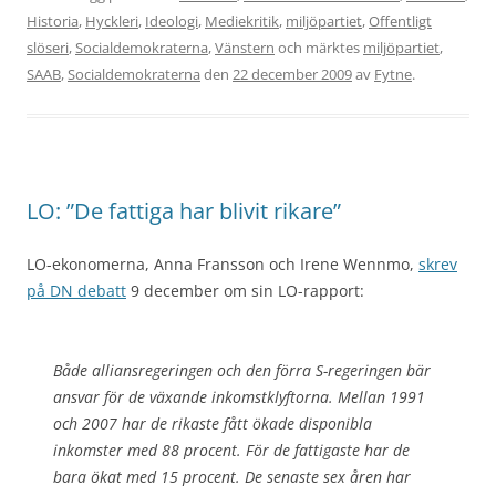
Historia
,
Hyckleri
,
Ideologi
,
Mediekritik
,
miljöpartiet
,
Offentligt
slöseri
,
Socialdemokraterna
,
Vänstern
och märktes
miljöpartiet
,
SAAB
,
Socialdemokraterna
den
22 december 2009
av
Fytne
.
LO: ”De fattiga har blivit rikare”
LO-ekonomerna, Anna Fransson och Irene Wennmo
,
skrev
på DN debatt
9 december om sin LO-rapport:
Både alliansregeringen och den förra S-regeringen bär
ansvar för de växande inkomstklyftorna. Mellan 1991
och 2007 har de rikaste fått ökade disponibla
inkomster med 88 procent. För de fattigaste har de
bara ökat med 15 procent. De senaste sex åren har