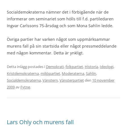
Socialdemokraterna nämner det i förbigående när de
informerar om seminariet som hölls till f.d. partiledaren
Ingvar Carlssons 75-årsdag och som Mona Sahlin ledde.
Övriga partier har varken något som uppmärksammar
murens fall på sin startsida eller något pressmeddelande
med någon kommentar. Detta är ynkligt.
Detta inlägg postades i
Demokrati
,
folkpartiet
,
Historia
,
Ideologi
,
Kristdemokraterna
,
miljöpartiet
,
Moderaterna
,
Sahlin
,
Socialdemokraterna
,
Vänstern
,
Vänsterpartiet
den
10 november
2009
av
Fytne
.
Lars Ohly och murens fall