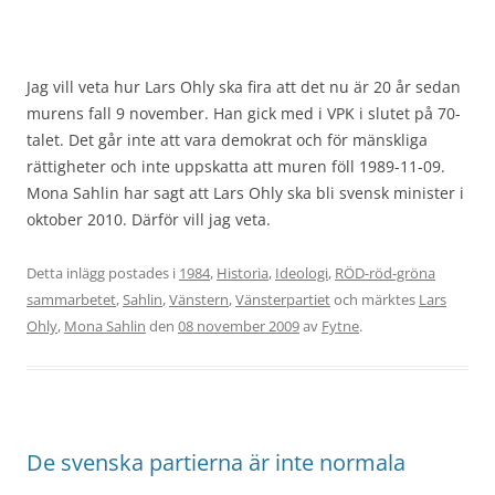
Jag vill veta hur Lars Ohly ska fira att det nu är 20 år sedan
murens fall 9 november. Han gick med i VPK i slutet på 70-
talet. Det går inte att vara demokrat och för mänskliga
rättigheter och inte uppskatta att muren föll 1989-11-09.
Mona Sahlin har sagt att Lars Ohly ska bli svensk minister i
oktober 2010. Därför vill jag veta.
Detta inlägg postades i
1984
,
Historia
,
Ideologi
,
RÖD-röd-gröna
sammarbetet
,
Sahlin
,
Vänstern
,
Vänsterpartiet
och märktes
Lars
Ohly
,
Mona Sahlin
den
08 november 2009
av
Fytne
.
De svenska partierna är inte normala