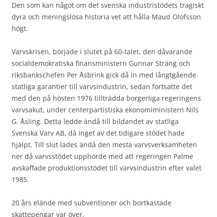
Den som kan något om det svenska industristödets tragiskt
dyra och meningslösa historia vet att hålla Maud Olofsson
högt.
Varvskrisen, började i slutet på 60-talet, den dåvarande
socialdemokratiska finansministern Gunnar Sträng och
riksbankschefen Per Åsbrink gick då in med långtgående
statliga garantier till varvsindustrin, sedan fortsatte det
med den på hösten 1976 tillträdda borgerliga regeringens
varvsakut, under centerpartistiska ekonomiministern Nils
G. Åsling. Detta ledde ändå till bildandet av statliga
Svenska Varv AB, då inget av det tidigare stödet hade
hjälpt. Till slut lades ändå den mesta varvsverksamheten
ner då varvsstödet upphörde med att regeringen Palme
avskaffade produktionsstödet till varvsindustrin efter valet
1985.
20 års elände med subventioner och bortkastade
skattepengar var över.