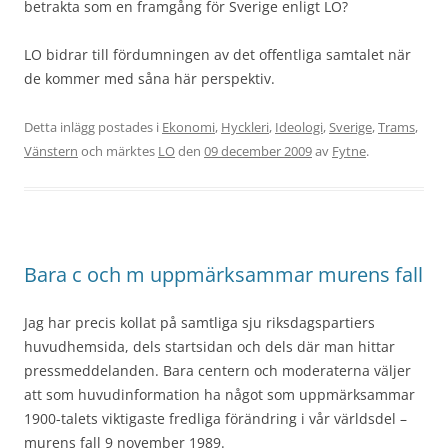
betrakta som en framgång för Sverige enligt LO?
LO bidrar till fördumningen av det offentliga samtalet när
de kommer med såna här perspektiv.
Detta inlägg postades i
Ekonomi
,
Hyckleri
,
Ideologi
,
Sverige
,
Trams
,
Vänstern
och märktes
LO
den
09 december 2009
av
Fytne
.
Bara c och m uppmärksammar murens fall
Jag har precis kollat på samtliga sju riksdagspartiers
huvudhemsida, dels startsidan och dels där man hittar
pressmeddelanden. Bara centern och moderaterna väljer
att som huvudinformation ha något som uppmärksammar
1900-talets viktigaste fredliga förändring i vår världsdel –
murens fall 9 november 1989.