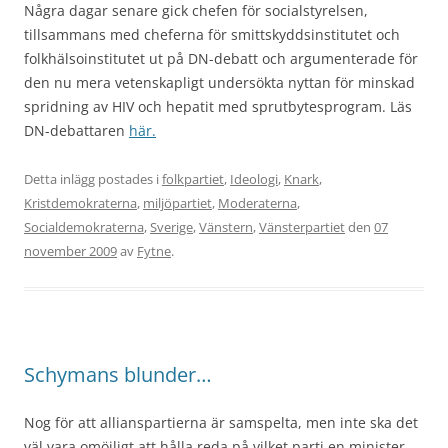
Några dagar senare gick chefen för socialstyrelsen,
tillsammans med cheferna för smittskyddsinstitutet och
folkhälsoinstitutet ut på DN-debatt och argumenterade för
den nu mera vetenskapligt undersökta nyttan för minskad
spridning av HIV och hepatit med sprutbytesprogram. Läs
DN-debattaren
här.
Detta inlägg postades i
folkpartiet
,
Ideologi
,
Knark
,
Kristdemokraterna
,
miljöpartiet
,
Moderaterna
,
Socialdemokraterna
,
Sverige
,
Vänstern
,
Vänsterpartiet
den
07
november 2009
av
Fytne
.
Schymans blunder…
Nog för att allianspartierna är samspelta, men inte ska det
väl vara omöjligt att hålla reda på vilket parti en minister