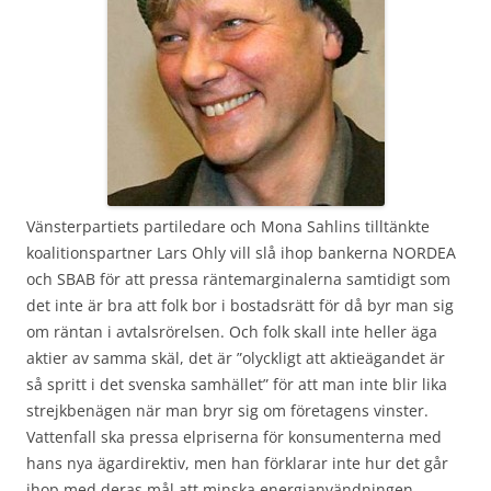
Vänsterpartiets partiledare och Mona Sahlins tilltänkte
koalitionspartner Lars Ohly vill slå ihop bankerna NORDEA
och SBAB för att pressa räntemarginalerna samtidigt som
det inte är bra att folk bor i bostadsrätt för då byr man sig
om räntan i avtalsrörelsen. Och folk skall inte heller äga
aktier av samma skäl, det är ”olyckligt att aktieägandet är
så spritt i det svenska samhället” för att man inte blir lika
strejkbenägen när man bryr sig om företagens vinster.
Vattenfall ska pressa elpriserna för konsumenterna med
hans nya ägardirektiv, men han förklarar inte hur det går
ihop med deras mål att minska energianvändningen.