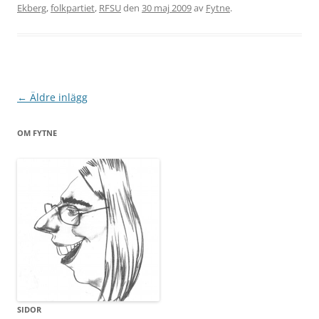
Ekberg
,
folkpartiet
,
RFSU
den
30 maj 2009
av
Fytne
.
Inläggsnavigering
←
Äldre inlägg
OM FYTNE
SIDOR