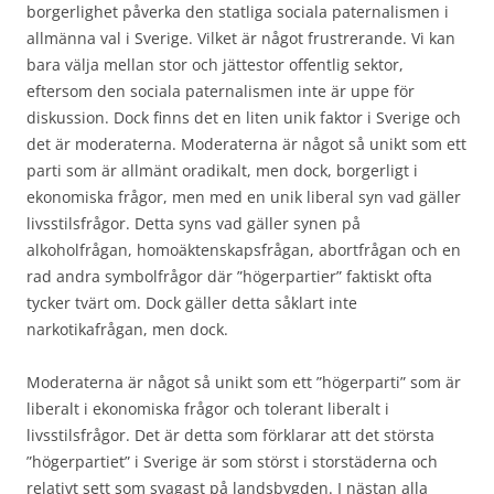
borgerlighet påverka den statliga sociala paternalismen i
allmänna val i Sverige. Vilket är något frustrerande. Vi kan
bara välja mellan stor och jättestor offentlig sektor,
eftersom den sociala paternalismen inte är uppe för
diskussion. Dock finns det en liten unik faktor i Sverige och
det är moderaterna. Moderaterna är något så unikt som ett
parti som är allmänt oradikalt, men dock, borgerligt i
ekonomiska frågor, men med en unik liberal syn vad gäller
livsstilsfrågor. Detta syns vad gäller synen på
alkoholfrågan, homoäktenskapsfrågan, abortfrågan och en
rad andra symbolfrågor där ”högerpartier” faktiskt ofta
tycker tvärt om. Dock gäller detta såklart inte
narkotikafrågan, men dock.
Moderaterna är något så unikt som ett ”högerparti” som är
liberalt i ekonomiska frågor och tolerant liberalt i
livsstilsfrågor. Det är detta som förklarar att det största
”högerpartiet” i Sverige är som störst i storstäderna och
relativt sett som svagast på landsbygden. I nästan alla