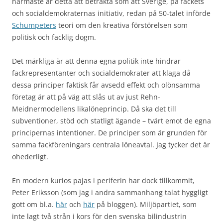
närmaste är detta att betrakta som att Sverige, på fackets
och socialdemokraternas initiativ, redan på 50-talet införde
Schumpeters
teori om den kreativa förstörelsen som
politisk och facklig dogm.
Det märkliga är att denna egna politik inte hindrar
fackrepresentanter och socialdemokrater att klaga då
dessa principer faktisk får avsedd effekt och olönsamma
företag är att på väg att slås ut av just Rehn-
Meidnermodellens likalöneprincip. Då ska det till
subventioner, stöd och statligt ägande – tvärt emot de egna
principernas intentioner. De principer som är grunden för
samma fackföreningars centrala löneavtal. Jag tycker det är
ohederligt.
En modern kurios pajas i periferin har dock tillkommit,
Peter Eriksson (som jag i andra sammanhang talat hyggligt
gott om bl.a.
här
och
här
på bloggen). Miljöpartiet, som
inte lagt två strån i kors för den svenska bilindustrin