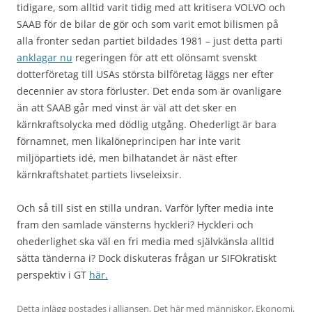
tidigare, som alltid varit tidig med att kritisera VOLVO och
SAAB för de bilar de gör och som varit emot bilismen på
alla fronter sedan partiet bildades 1981 – just detta parti
anklagar nu
regeringen för att ett olönsamt svenskt
dotterföretag till USAs största bilföretag läggs ner efter
decennier av stora förluster. Det enda som är ovanligare
än att SAAB går med vinst är väl att det sker en
kärnkraftsolycka med dödlig utgång. Ohederligt är bara
förnamnet, men likalöneprincipen har inte varit
miljöpartiets idé, men bilhatandet är näst efter
kärnkraftshatet partiets livseleixsir.
Och så till sist en stilla undran. Varför lyfter media inte
fram den samlade vänsterns hyckleri? Hyckleri och
ohederlighet ska väl en fri media med självkänsla alltid
sätta tänderna i? Dock diskuteras frågan ur SIFOkratiskt
perspektiv i GT
här.
Detta inlägg postades i
alliansen
,
Det här med människor
,
Ekonomi
,