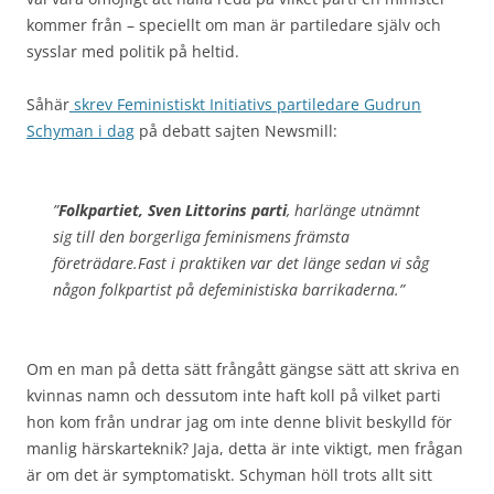
kommer från – speciellt om man är partiledare själv och
sysslar med politik på heltid.
Såhär
skrev Feministiskt Initiativs partiledare Gudrun
Schyman i dag
på debatt sajten Newsmill:
”
Folkpartiet, Sven Littorins parti
, harlänge utnämnt
sig till den borgerliga feminismens främsta
företrädare.Fast i praktiken var det länge sedan vi såg
någon folkpartist på defeministiska barrikaderna.”
Om en man på detta sätt frångått gängse sätt att skriva en
kvinnas namn och dessutom inte haft koll på vilket parti
hon kom från undrar jag om inte denne blivit beskylld för
manlig härskarteknik? Jaja, detta är inte viktigt, men frågan
är om det är symptomatiskt. Schyman höll trots allt sitt