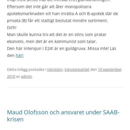
Eftersom det inte går att åter monopolisera
apoteksmarknaden vill han inrätta A och B-apotek där de
privata (B) får ett statligt beslutat mindre sortiment.
Do’h!
Man skulle kunna tro att det är en stins som pratar
ekonomi, men det är en kommunist som talar.
Den här intervjun i E24! är en guldgruva. Missa inte! Läs
den
här!
Detta inlägg postades i
Vänstern
,
Vänsterpartiet
den
10 september
2010
av
admin
.
Maud Olofsson och ansvaret under SAAB-
krisen