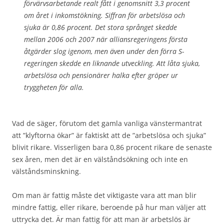
förvärvsarbetande realt fått i genomsnitt 3,3 procent
om året i inkomstökning. Siffran för arbetslösa och
sjuka är 0,86 procent. Det stora språnget skedde
mellan 2006 och 2007 när alliansregeringens första
åtgärder slog igenom, men även under den förra S-
regeringen skedde en liknande utveckling. Att låta sjuka,
arbetslösa och pensionärer halka efter gröper ur
tryggheten för alla.
Vad de säger, förutom det gamla vanliga vänstermantrat
att ”klyftorna ökar” är faktiskt att de ”arbetslösa och sjuka”
blivit rikare. Visserligen bara 0,86 procent rikare de senaste
sex åren, men det är en välståndsökning och inte en
välståndsminskning.
Om man är fattig måste det viktigaste vara att man blir
mindre fattig, eller rikare, beroende på hur man väljer att
uttrycka det. Är man fattig för att man är arbetslös är