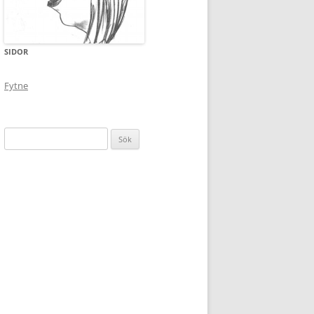
SIDOR
Fytne
Sök
efter: