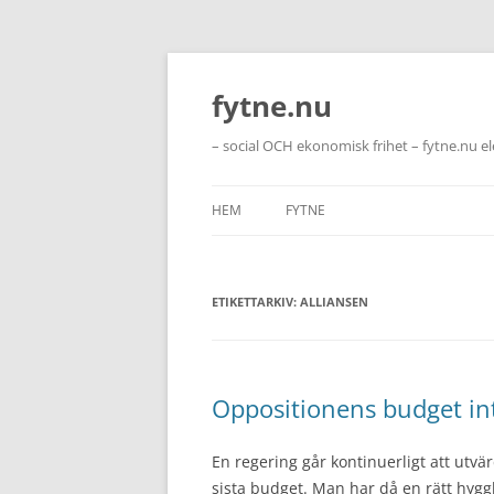
Hoppa
till
innehåll
fytne.nu
– social OCH ekonomisk frihet – fytne.nu e
HEM
FYTNE
ETIKETTARKIV:
ALLIANSEN
Oppositionens budget in
En regering går kontinuerligt att utvärd
sista budget. Man har då en rätt hyggl