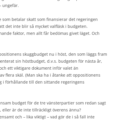
– ungefär.
 som betalar skatt som finansierar det regeringen
att det inte blir så mycket valfläsk i budgeten.
ande faktor, men allt får bedömas givet läget. Och
ositionens skuggbudget nu i höst, den som läggs fram
enterat sin höstbudget, d.v.s. budgeten för nästa år,
och ett viktigare dokument inför valet än
v flera skäl. (Man ska ha i åtanke att oppositionens
ag i förhållande till den sittande regeringens
nsam budget för de tre vänsterpartier som redan sagt
 eller är de inte tillräckligt överens ännu?
nsamt och – lika viktigt – vad gör de i så fall inte