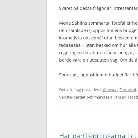
Svaret på dessa frågor är intressanta
Mona Sahlins sommartal förefaller helt
den samlade (?) oppositionens budget
kosmetiska önskemål utan besked om fö
tadaaaaaa – utan besked om hur alla utg
regeringen för att den lånar pengar, s
borde vara en utesluten väg. Om de är 
Som sagt, oppositionen budget är i hö
Detta inlägg postades i
alliansen
,
Ekonomi
,
Vänsterpartiet
och märktes
alliansen
,
Höst
Har partiledningarna i c,