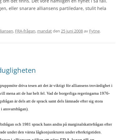
 om det finns. Det vore nämligen en nyhet i så fall.
gen, eller snarare alliansens partiledare, stulit hela
lliansen
,
FRA-frågan
,
mandat
den
25 juni 2008
av
Fytne
.
dugligheten
uppmöte driva tesen att det är viktigt för alliansens trovärdighet i
ill mena att de har helt fel. Vad de borgerliga regeringarna 1976-
frågan är dels att de sprack samt dels lämnade efter sig stora
 i ansvarsfrågan).
ftsfrågan och 1981 sprack hans andra på marginalskattefrågan efter
rade under den värsta lågkonjunkturen under efterkrigstiden.