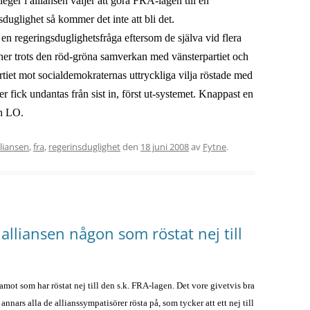
eger i alliansen väljer att göra FRA-lagen till en
sduglighet så kommer det inte att bli det.
 en regeringsduglighetsfråga eftersom de själva vid flera
ioner trots den röd-gröna samverkan med vänsterpartiet och
artiet mot socialdemokraternas uttryckliga vilja röstade med
er fick undantas från sist in, först ut-systemet. Knappast en
ch LO.
lliansen
,
fra
,
regerinsduglighet
den
18 juni 2008
av
Fytne
.
alliansen någon som röstat nej till
mot som har röstat nej till den s.k. FRA-lagen. Det vore givetvis bra
annars alla de allianssympatisörer rösta på, som tycker att ett nej till