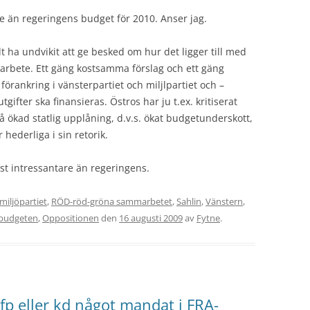
re än regeringens budget för 2010. Anser jag.
 ha undvikit att ge besked om hur det ligger till med
arbete. Ett gäng kostsamma förslag och ett gäng
rankring i vänsterpartiet och miljlpartiet och –
ifter ska finansieras. Östros har ju t.ex. kritiserat
å ökad statlig upplåning, d.v.s. ökat budgetunderskott,
hederliga i sin retorik.
st intressantare än regeringens.
miljöpartiet
,
RÖD-röd-gröna sammarbetet
,
Sahlin
,
Vänstern
,
budgeten
,
Oppositionen
den
16 augusti 2009
av
Fytne
.
 fp eller kd något mandat i FRA-