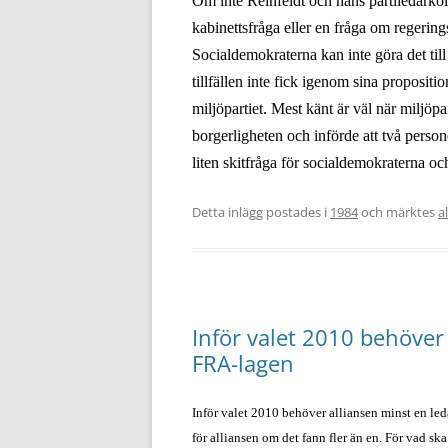
Om inte Reinfeldt och hans partiledarkoll
kabinettsfråga eller en fråga om regering
Socialdemokraterna kan inte göra det till
tillfällen inte fick igenom sina proposit
miljöpartiet. Mest känt är väl när miljöp
borgerligheten och införde att två person
liten skitfråga för socialdemokraterna o
Detta inlägg postades i
1984
och märktes
a
Inför valet 2010 behöver 
FRA-lagen
Inför valet 2010 behöver alliansen minst en leda
för alliansen om det fann fler än en. För vad ska 