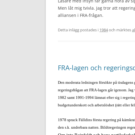
Läsare med insyn får gärna höra av sig
Men låt mig tvivla. Jag tror att regerin
alliansen i FRA-frågan.
Detta inlägg postades i
1984
och märktes
a
FRA-lagen och regerings
Den moderata ledningen försökte på tisdagens gr
regeringsfrågan att FRA-lagen går igenom. Jag v
1982 samt 1991-1994 lämnat efter sig i regerings
budgetunderskott och arbetslöshet (rätt eller fel
1978 sprack Fälldins första regering på kärnkra
den s.k. underbara natten. Bildtregeringen rege