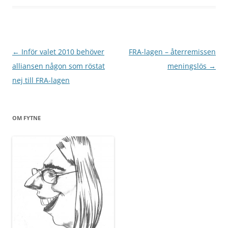
Inläggsnavigering
←
Inför valet 2010 behöver
FRA-lagen – återremissen
alliansen någon som röstat
meningslös
→
nej till FRA-lagen
OM FYTNE