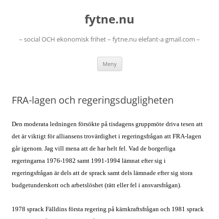
Hoppa
till
fytne.nu
innehåll
– social OCH ekonomisk frihet – fytne.nu elefant-a gmail.com –
Meny
FRA-lagen och regeringsdugligheten
Den moderata ledningen försökte på tisdagens gruppmöte driva tesen att
det är viktigt för alliansens trovärdighet i regeringsfrågan att FRA-lagen
går igenom. Jag vill mena att de har helt fel. Vad de borgerliga
regeringarna 1976-1982 samt 1991-1994 lämnat efter sig i
regeringsfrågan är dels att de sprack samt dels lämnade efter sig stora
budgetunderskott och arbetslöshet (rätt eller fel i ansvarsfrågan).
1978 sprack Fälldins första regering på kärnkraftsfrågan och 1981 sprack