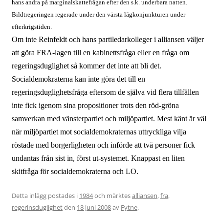
hans andra på marginalskattefrågan efter den s.k. underbara natten.
Bildtregeringen regerade under den värsta lågkonjunkturen under
efterkrigstiden.
Om inte Reinfeldt och hans partiledarkolleger i alliansen väljer
att göra FRA-lagen till en kabinettsfråga eller en fråga om
regeringsduglighet så kommer det inte att bli det.
Socialdemokraterna kan inte göra det till en
regeringsduglighetsfråga eftersom de själva vid flera tillfällen
inte fick igenom sina propositioner trots den röd-gröna
samverkan med vänsterpartiet och miljöpartiet. Mest känt är väl
när miljöpartiet mot socialdemokraternas uttryckliga vilja
röstade med borgerligheten och införde att två personer fick
undantas från sist in, först ut-systemet. Knappast en liten
skitfråga för socialdemokraterna och LO.
Detta inlägg postades i
1984
och märktes
alliansen
,
fra
,
regerinsduglighet
den
18 juni 2008
av
Fytne
.