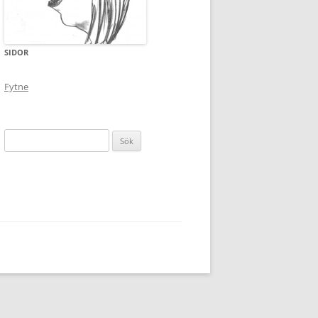
SIDOR
Fytne
Sök
efter: