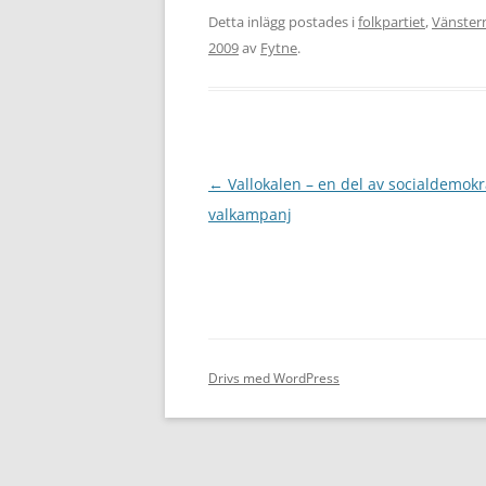
Detta inlägg postades i
folkpartiet
,
Vänster
2009
av
Fytne
.
Inläggsnavigering
←
Vallokalen – en del av socialdemok
valkampanj
Drivs med WordPress