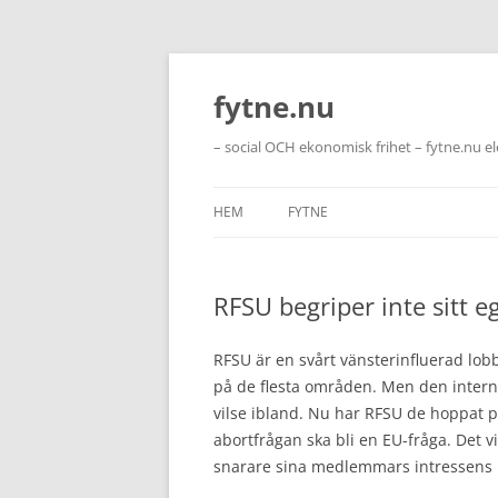
Hoppa
till
innehåll
fytne.nu
– social OCH ekonomisk frihet – fytne.nu e
HEM
FYTNE
RFSU begriper inte sitt e
RFSU är en svårt vänsterinfluerad lob
på de flesta områden. Men den interna
vilse ibland. Nu har RFSU de hoppat på
abortfrågan ska bli en EU-fråga. Det vis
snarare sina medlemmars intressens 