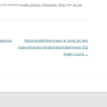
n
och märktes
Anders Ekberg
,
folkpartiet
,
RFSU
den
30 maj
raternas
Naturskyddsföreningen är emot att den
internationella forskningsanläggningen ESS
byggs i Lund
→