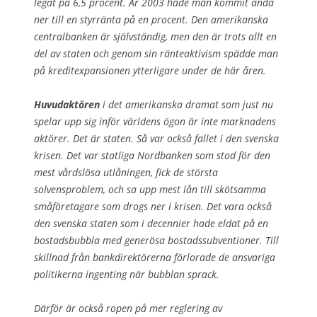
legat på 6,5 procent. År 2003 hade man kommit ända
ner till en styrränta på en procent. Den amerikanska
centralbanken är självständig, men den är trots allt en
del av staten och genom sin ränteaktivism spädde man
på kreditexpansionen ytterligare under de här åren.
Huvudaktören
i det amerikanska dramat som just nu
spelar upp sig inför världens ögon är inte marknadens
aktörer. Det är staten. Så var också fallet i den svenska
krisen. Det var statliga Nordbanken som stod för den
mest vårdslösa utlåningen, fick de största
solvensproblem, och sa upp mest lån till skötsamma
småföretagare som drogs ner i krisen. Det vara också
den svenska staten som i decennier hade eldat på en
bostadsbubbla med generösa bostadssubventioner. Till
skillnad från bankdirektörerna förlorade de ansvariga
politikerna ingenting när bubblan sprack.
Därför är också ropen på mer reglering av