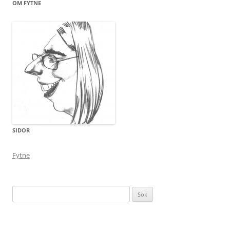
OM FYTNE
SIDOR
Fytne
Sök
efter: