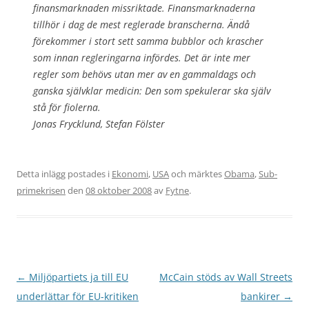
finansmarknaden missriktade. Finansmarknaderna
tillhör i dag de mest reglerade branscherna. Ändå
förekommer i stort sett samma bubblor och krascher
som innan regleringarna infördes. Det är inte mer
regler som behövs utan mer av en gammaldags och
ganska självklar medicin: Den som spekulerar ska själv
stå för fiolerna.
Jonas Frycklund, Stefan Fölster
Detta inlägg postades i
Ekonomi
,
USA
och märktes
Obama
,
Sub-
primekrisen
den
08 oktober 2008
av
Fytne
.
Inläggsnavigering
←
Miljöpartiets ja till EU
McCain stöds av Wall Streets
underlättar för EU-kritiken
bankirer
→