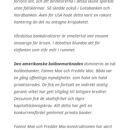
förlora allt, och att direktörerna i dessa skulle sparkas
utan fallskärmar. Så skedde också i Gotabanken och
Nordbanken. Även för USA hade detta varit en rakare
hantering än det nu antagna krispaketet.
Vårdslösa bankdirektörer är emellertid inte ensamt
ansvariga för krisen. I debatten blundas det för
elefanten som står mitt i rummet.
Den amerikanska bolånemarknaden
domineras av två
bolånebanker, Fannie Mae och Freddie Mac. Båda var
en gång offentliga myndigheter, som halvt om halvt
privatiserades. De fick en fortsatt en indirekt statlig
garanti vilket har gett tillgång till billigare krediter.
Dessutom fick de skattefrihet och lägre
kapitaltäckningskrav. Allt detta har gett en
konkurrensfördel gentemot privata banker.
Fannie Mae och Freddie Mac-konstruktionen har varit