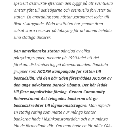
speciellt destruktiv eftersom den byggt på att eventuella
vinster gått till aktieägarna och eventuella förluster till
staten. En anordning som nästan garanterat leder till
ökat risktagande. Båda instituten har genom åren
satsat stora resurser på lobbying för att kunna behålla
sina statliga dusörer.
Den amerikanska staten
påhejad av olika
påtryckargrupper, menade på 1990-talet att det
förekom diskriminering på lånemarknaden. Radikala
grupper som
ACORN kampanjade för rätten till
bostadslån. Vid den här tiden företräddes ACORN av
den unge advokaten Barack Obama. Det här ledde
till flera populistiska förslag. Genom Community
Reinvestment Act tvingades bankerna att ge
bostadskrediter till låginkomststagare.
Man införde
en statlig rating som mätte hur många kontor
bankerna hade i låginkomstområden och hur många
lån de förmedlade där. Om man hade en för dålig CRA-