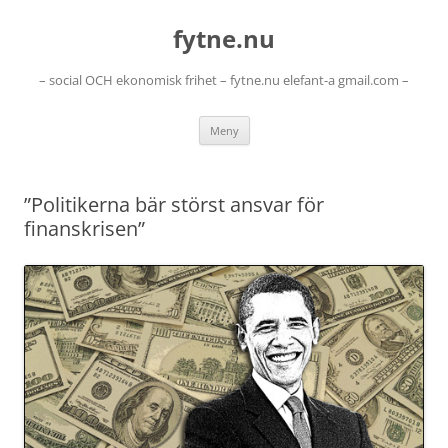
Hoppa
till
fytne.nu
innehåll
– social OCH ekonomisk frihet – fytne.nu elefant-a gmail.com –
Meny
”Politikerna bär störst ansvar för
finanskrisen”