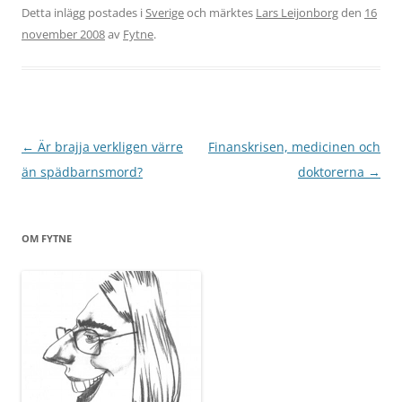
Detta inlägg postades i
Sverige
och märktes
Lars Leijonborg
den
16
november 2008
av
Fytne
.
Inläggsnavigering
←
Är brajja verkligen värre
Finanskrisen, medicinen och
än spädbarnsmord?
doktorerna
→
OM FYTNE