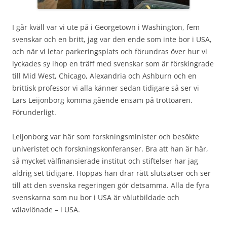
I går kväll var vi ute på i Georgetown i Washington, fem
svenskar och en britt, jag var den ende som inte bor i USA,
och när vi letar parkeringsplats och förundras över hur vi
lyckades sy ihop en träff med svenskar som är förskingrade
till Mid West, Chicago, Alexandria och Ashburn och en
brittisk professor vi alla känner sedan tidigare så ser vi
Lars Leijonborg komma gående ensam på trottoaren.
Förunderligt.
Leijonborg var här som forskningsminister och besökte
univeristet och forskningskonferanser. Bra att han är här,
så mycket välfinansierade institut och stiftelser har jag
aldrig set tidigare. Hoppas han drar rätt slutsatser och ser
till att den svenska regeringen gör detsamma. Alla de fyra
svenskarna som nu bor i USA är välutbildade och
välavlönade – i USA.