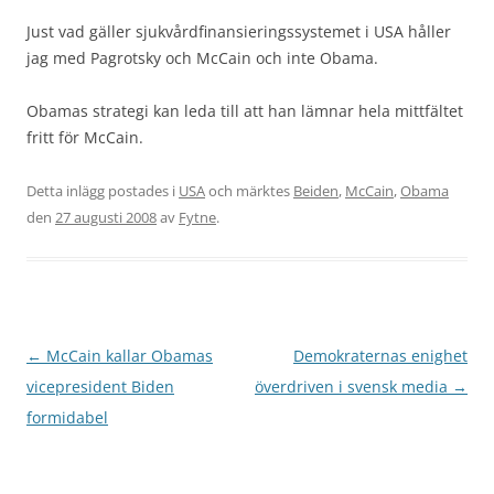
Just vad gäller sjukvårdfinansieringssystemet i USA håller
jag med Pagrotsky och McCain och inte Obama.
Obamas strategi kan leda till att han lämnar hela mittfältet
fritt för McCain.
Detta inlägg postades i
USA
och märktes
Beiden
,
McCain
,
Obama
den
27 augusti 2008
av
Fytne
.
Inläggsnavigering
←
McCain kallar Obamas
Demokraternas enighet
vicepresident Biden
överdriven i svensk media
→
formidabel