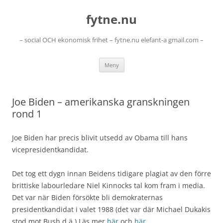
Hoppa
till
fytne.nu
innehåll
– social OCH ekonomisk frihet – fytne.nu elefant-a gmail.com –
Meny
Joe Biden – amerikanska granskningen
rond 1
Joe Biden har precis blivit utsedd av Obama till hans
vicepresidentkandidat.
Det tog ett dygn innan Beidens tidigare plagiat av den förre
brittiske labourledare Niel Kinnocks tal kom fram i media.
Det var när Biden försökte bli demokraternas
presidentkandidat i valet 1988 (det var där Michael Dukakis
stod mot Bush d.ä.) Läs mer
här
och
här.