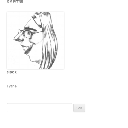
OM FYTNE
SIDOR
Fytne
Sök
efter: