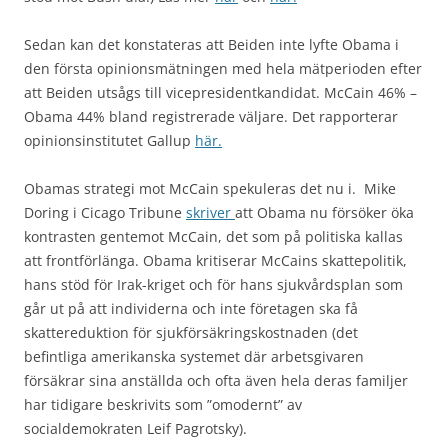
Sedan kan det konstateras att Beiden inte lyfte Obama i
den första opinionsmätningen med hela mätperioden efter
att Beiden utsågs till vicepresidentkandidat. McCain 46% –
Obama 44% bland registrerade väljare. Det rapporterar
opinionsinstitutet Gallup
här.
Obamas strategi mot McCain spekuleras det nu i. Mike
Doring i Cicago Tribune
skriver
att Obama nu försöker öka
kontrasten gentemot McCain, det som på politiska kallas
att frontförlänga. Obama kritiserar McCains skattepolitik,
hans stöd för Irak-kriget och för hans sjukvårdsplan som
går ut på att individerna och inte företagen ska få
skattereduktion för sjukförsäkringskostnaden (det
befintliga amerikanska systemet där arbetsgivaren
försäkrar sina anställda och ofta även hela deras familjer
har tidigare beskrivits som ”omodernt” av
socialdemokraten Leif Pagrotsky).