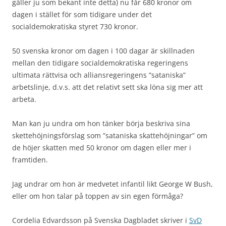
gäller ju som bekant inte detta) nu får 680 kronor om
dagen i stället för som tidigare under det
socialdemokratiska styret 730 kronor.
50 svenska kronor om dagen i 100 dagar är skillnaden
mellan den tidigare socialdemokratiska regeringens
ultimata rättvisa och alliansregeringens ”sataniska”
arbetslinje, d.v.s. att det relativt sett ska löna sig mer att
arbeta.
Man kan ju undra om hon tänker börja beskriva sina
skettehöjningsförslag som ”sataniska skattehöjningar” om
de höjer skatten med 50 kronor om dagen eller mer i
framtiden.
Jag undrar om hon är medvetet infantil likt George W Bush,
eller om hon talar på toppen av sin egen förmåga?
Cordelia Edvardsson på Svenska Dagbladet skriver i
SvD