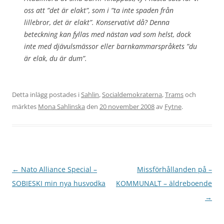
oss att ”det är elakt”, som i ”ta inte spaden från
lillebror, det är elakt”. Konservativt då? Denna
beteckning kan fyllas med nästan vad som helst, dock
inte med djävulsmässor eller barnkammarspråkets ”du
är elak, du är dum”.
Detta inlägg postades i
Sahlin
,
Socialdemokraterna
,
Trams
och
märktes
Mona Sahlinska
den
20 november 2008
av
Fytne
.
Inläggsnavigering
←
Nato Alliance Special –
Missförhållanden på –
SOBIESKI min nya husvodka
KOMMUNALT – äldreboende
→