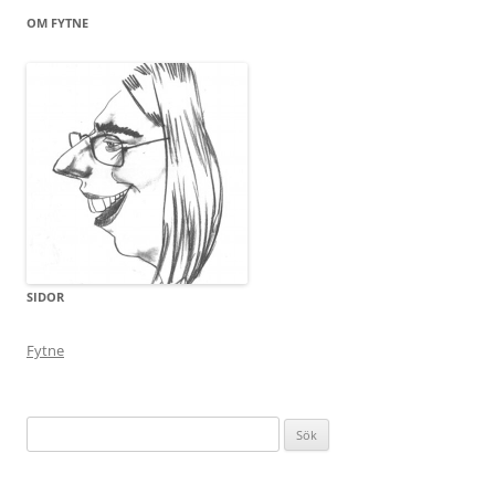
OM FYTNE
SIDOR
Fytne
Sök
efter: