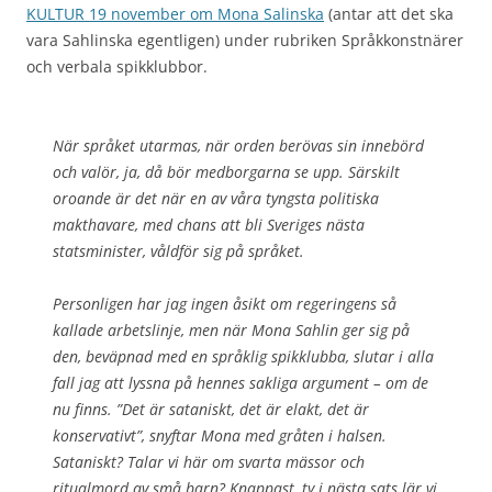
KULTUR 19 november om Mona Salinska
(antar att det ska
vara Sahlinska egentligen) under rubriken Språkkonstnärer
och verbala spikklubbor.
När språket utarmas, när orden berövas sin innebörd
och valör, ja, då bör medborgarna se upp. Särskilt
oroande är det när en av våra tyngsta politiska
makthavare, med chans att bli Sveriges nästa
statsminister, våldför sig på språket.
Personligen har jag ingen åsikt om regeringens så
kallade arbetslinje, men när Mona Sahlin ger sig på
den, beväpnad med en språklig spikklubba, ­slutar i alla
fall jag att lyssna på hennes sakliga argument – om de
nu finns. ”Det är sataniskt, det är elakt, det är
konservativt”, snyftar Mona med gråten i halsen.
Sataniskt? Talar vi här om svarta mässor och
ritualmord av små barn? Knappast, ty i nästa sats lär vi