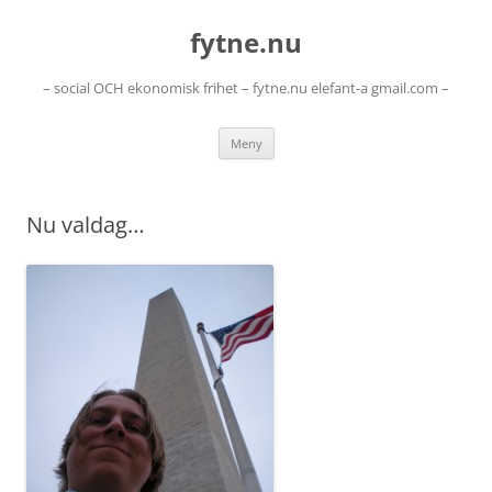
Hoppa
till
fytne.nu
innehåll
– social OCH ekonomisk frihet – fytne.nu elefant-a gmail.com –
Meny
Nu valdag…