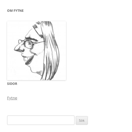
OM FYTNE
SIDOR
Fytne
Sök
efter: