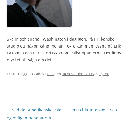
Ska in och spana i Washington i dag igen. På P1, kanske
studio ett någon gång mellan 16-18 kan man lyssna på Erik
Lakomaa och Pär Henriksson om valkampanjerna. Det finns
mycket att säga om det.
Detta inlägg postades i
USA
den
04 november 2008
av
Fytne
.
Inläggsnavigering
←
Vad det amerikanska valet
2008 blir inte som 1948
→
egentligen handlar om