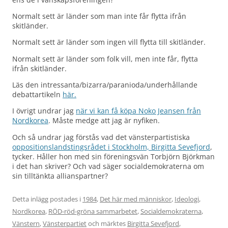
Normalt sett är länder som man inte får flytta ifrån
skitländer.
Normalt sett är länder som ingen vill flytta till skitländer.
Normalt sett är länder som folk vill, men inte får, flytta
ifrån skitländer.
Läs den intressanta/bizarra/paranioda/underhållande
debattartikeln
här.
I övrigt undrar jag
när vi kan få köpa Noko Jeansen från
Nordkorea
. Måste medge att jag är nyfiken.
Och så undrar jag förstås vad det vänsterpartistiska
oppositionslandstingsrådet i Stockholm, Birgitta Sevefjord
,
tycker. Håller hon med sin föreningsvän Torbjörn Björkman
i det han skriver? Och vad säger socialdemokraterna om
sin tilltänkta allianspartner?
Detta inlägg postades i
1984
,
Det här med människor
,
Ideologi
,
Nordkorea
,
RÖD-röd-gröna sammarbetet
,
Socialdemokraterna
,
Vänstern
,
Vänsterpartiet
och märktes
Birgitta Sevefjord
,