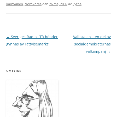
kärnvapen
,
Nordkorea
den
26 maj 2009
av
Fytne
.
Inläggsnavigering
←
Sveriges Radio: ”Få bönder
Vallokalen – en del av
gynnas av rättvisemärkt”
socialdemokraternas
valkampanj
→
OM FYTNE