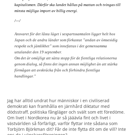
kapitalismen. Därför ska landet hållas på mattan och tvingas till
minsta möjliga import av billig energi.
/—/
Ansvaret för det låsta läget i sexpartssamtalen ligger helt hos
Japan och de andra länder som förkastat ”andan av ömsesidig
respekt och jämlikhet” som innefattas i det gemensamma
uttalandet den 19 september.
Om det är omöjligt att sätta stopp för de fientliga relationerna
genom dialog, så finns det ingen annan möjlighet än att stärka
förmågan att avskräcka från och förhindra fientliga
handlingar.”
Jag har alltid undrat hur människor i en civiliserad
demokrati kan framhålla en järnhård diktatur med
dödsstraff, politiska fångläger och svält som ett föredöme.
Om livet i Nordkorea nu är så jääävla fint och livet i
västvärlden så förfärligt, varför flyttar inte sådana som
Torbjörn Björkman dit? Får de inte flytta dit om de vill? Inte
ens de i vänskapsföreningen?