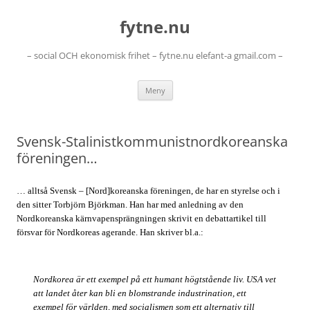
Hoppa
till
fytne.nu
innehåll
– social OCH ekonomisk frihet – fytne.nu elefant-a gmail.com –
Meny
Svensk-Stalinistkommunistnordkoreanska
föreningen…
… alltså Svensk – [Nord]koreanska föreningen, de har en styrelse och i
den sitter Torbjörn Björkman. Han har med anledning av den
Nordkoreanska kärnvapensprängningen skrivit en debattartikel till
försvar för Nordkoreas agerande. Han skriver bl.a.:
Nordkorea är ett exempel på ett humant högtstående liv. USA vet
att landet åter kan bli en blomstrande industrination, ett
exempel för världen, med socialismen som ett alternativ till