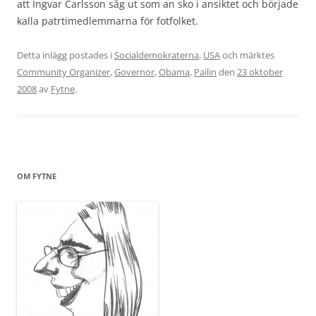
att Ingvar Carlsson såg ut som an sko i ansiktet och började
kalla patrtimedlemmarna för fotfolket.
Detta inlägg postades i
Socialdemokraterna
,
USA
och märktes
Community Organizer
,
Governor
,
Obama
,
Pailin
den
23 oktober
2008
av
Fytne
.
OM FYTNE