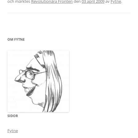
och märktes
Revolutionära Fronten
den
03 april 2009
av
Fytne
.
OM FYTNE
SIDOR
Fytne