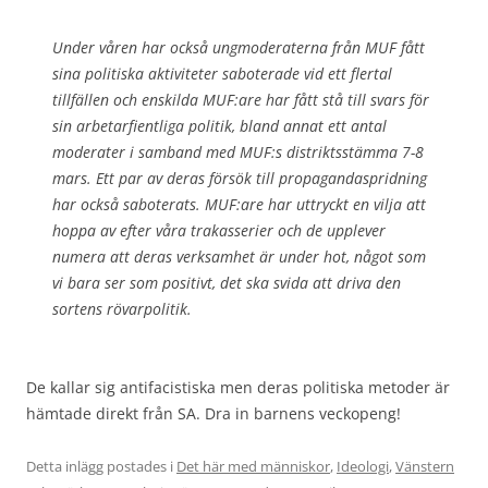
Under våren har också ungmoderaterna från MUF fått
sina politiska aktiviteter saboterade vid ett flertal
tillfällen och enskilda MUF:are har fått stå till svars för
sin arbetarfientliga politik, bland annat ett antal
moderater i samband med MUF:s distriktsstämma 7-8
mars. Ett par av deras försök till propagandaspridning
har också saboterats. MUF:are har uttryckt en vilja att
hoppa av efter våra trakasserier och de upplever
numera att deras verksamhet är under hot, något som
vi bara ser som positivt, det ska svida att driva den
sortens rövarpolitik.
De kallar sig antifacistiska men deras politiska metoder är
hämtade direkt från SA. Dra in barnens veckopeng!
Detta inlägg postades i
Det här med människor
,
Ideologi
,
Vänstern