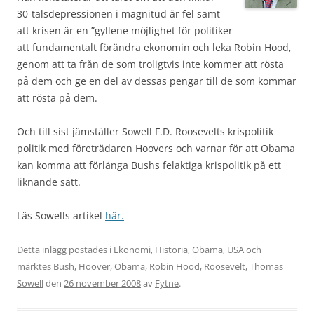
30-talsdepressionen i magnitud är fel samt
att krisen är en ”gyllene möjlighet för politiker
att fundamentalt förändra ekonomin och leka Robin Hood,
genom att ta från de som troligtvis inte kommer att rösta
på dem och ge en del av dessas pengar till de som kommar
att rösta på dem.
Och till sist jämställer Sowell F.D. Roosevelts krispolitik
politik med företrädaren Hoovers och varnar för att Obama
kan komma att förlänga Bushs felaktiga krispolitik på ett
liknande sätt.
Läs Sowells artikel
här.
Detta inlägg postades i
Ekonomi
,
Historia
,
Obama
,
USA
och
märktes
Bush
,
Hoover
,
Obama
,
Robin Hood
,
Roosevelt
,
Thomas
Sowell
den
26 november 2008
av
Fytne
.