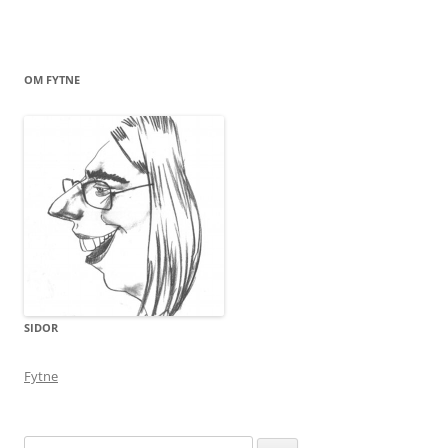
OM FYTNE
SIDOR
Fytne
Sök