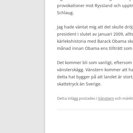
provokationer mot Ryssland och upptra
Schlaug.
Jag hade väntat mig att det skulle dröj
president i slutet av januari 2009, all
kärlekshistoria med Barack Obama sku
månad innan Obama ens tillträtt som 
Det kommer bli som vanligt, eftersom 
vänsterskägg. Vänstern kommer att h
detta hat bygger på att landet är stor
skattetryck än Sverige.
Detta inlägg postades i
Vänstern
och märk