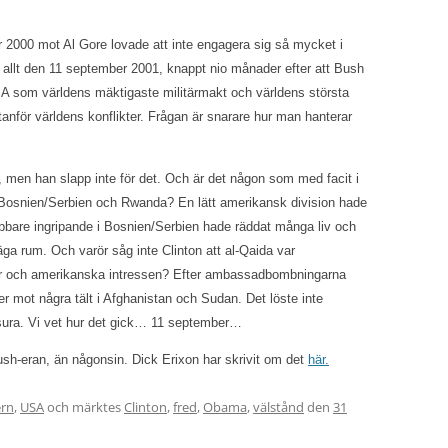
r 2000 mot Al Gore lovade att inte engagera sig så mycket i
 allt den 11 september 2001, knappt nio månader efter att Bush
 USA som världens mäktigaste militärmakt och världens största
utanför världens konflikter. Frågan är snarare hur man hanterar
pa, men han slapp inte för det. Och är det någon som med facit i
v i Bosnien/Serbien och Rwanda? En lätt amerikansk division hade
bbare ingripande i Bosnien/Serbien hade räddat många liv och
äga rum. Och varör såg inte Clinton att al-Qaida var
er och amerikanska intressen? Efter ambassadbombningarna
r mot några tält i Afghanistan och Sudan. Det löste inte
ura. Vi vet hur det gick… 11 september…
 Bush-eran, än någonsin. Dick Erixon har skrivit om det
här.
ern
,
USA
och märktes
Clinton
,
fred
,
Obama
,
välstånd
den
31