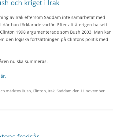
sh och kriget i Irak
bning av Irak eftersom Saddam inte samarbetat med
 där han förklarade varför. Efter att återigen ha sett
tt Clinton 1998 argumenterade som Bush 2003. Man kan
m den logiska fortsättningen på Clintons politik med
h-åren nu ska summeras.
är.
ch märktes
Bush
,
Clinton
,
Irak
,
Saddam
den
11 november
tons fredsår…