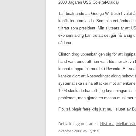
2000 Jagaren USS Cole (al-Qaida)
Ta i beaktande att George W. Bush I valet å
konflikter utomlands. Som alla vet ändrades
tillträtt som president. Min slutsats är att
ekonomi aldrig kan tro att det går hålla sig 
sådana.
Clinton drog uppenbarligen sig för att ingri
hand varit emot att han varit lite mer akti
kunnat stoppa folkmordet i Rwanda. Ett sna
kanske gjort att Kosovokriget aldrig behövt 
systematiska i sina attacker mot amerikan
1998 skickade han ett tjog kryssningsmissile
problemet, men gjorde en massa muslimer s
F.ö. så pågår färre krig just nu, i slutet av
Detta inlägg postades i
Historia
,
Mellanöst
oktober 2008
av
Fytne
.