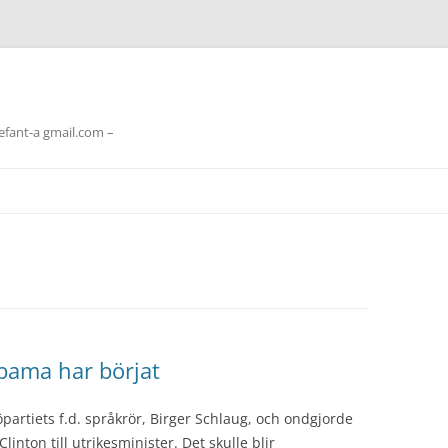
lefant-a gmail.com –
bama har börjat
öpartiets f.d. språkrör, Birger Schlaug, och ondgjorde
nton till utrikesminister. Det skulle blir