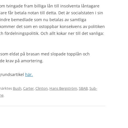
om tvingade fram billiga lån till insolventa låntagare
are får betala notan till detta. Det är socialstaten i sin
a mindre bemedlade som nu betalas av samtliga
nu kommer det som en ostoppbar konsekvens av politiken
h fördelningspolitik. Och allt kokar ner till det vanliga:
AB som eldat på brasan med slopade topplån och
ade krav på amortering.
grundsartikel
här.
märktes
Bush
,
Carter
,
Clinton
,
Hans Bergström
,
SBAB
,
Sub-
ne
.