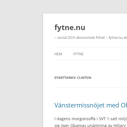
Hoppa
till
innehåll
fytne.nu
– social OCH ekonomisk frihet – fytne.nu e
HEM
FYTNE
ETIKETTARKIV:
CLINTON
Vänstermissnöjet med O
I dagens morgonsoffa i SVT 1 satt milj
sig över Obamas unämning av Hillary Cli