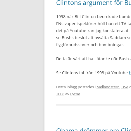
Clintons argument för Bu
1998 när Bill Clinton beordrade bom
FNs vapenispektörer höll han ett TV-tal
det på Youtube kan jag konstatera a
se Bushs beslut att avsätta Saddam so
flygförbudssoner och bombningar.
Detta är värt att ha i åtanke när Bus
Se Clintons tal från 1998 på Youtube
h
Detta inlägg postades i
Mellanöstern
,
USA
o
2008
av
Fytne
.
Obama drömmer om Clin