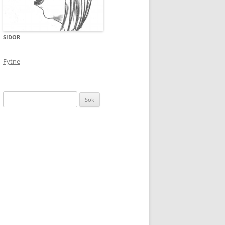
SIDOR
Fytne
Sök
efter: