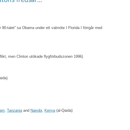
 90-talet” sa Obama under ett valmöte I Florida I förrgår med
flikt, men Clinton utökade flygförbudszonen 1996)
aida)
aam
,
Tanzania
and
Nairobi
,
Kenya
(al-Qaida)