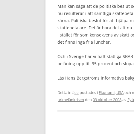
Man kan säga att de politiska beslut s
nu resulterar i att samtliga skattebetal
kärna. Politiska beslut för att hjälp
skattebetalare. Det är bara det att 
i stället för som konsekvens av skatt oc
det finns inga fria luncher.
Och i Sverige har vi haft statliga SB
belåning upp till 95 procent och slop
Läs Hans Bergströms informativa bak
Detta inlägg postades i
Ekonomi
,
USA
och 
primelånkrisen
den
09 oktober 2008
av
Fyt