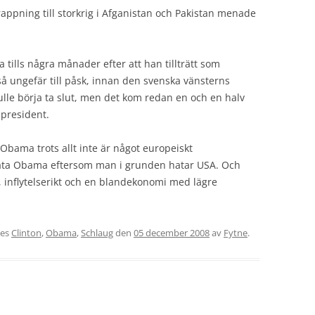
ppning till storkrig i Afganistan och Pakistan menade
a tills några månader efter att han tillträtt som
tså ungefär till påsk, innan den svenska vänsterns
lle börja ta slut, men det kom redan en och en halv
president.
Obama trots allt inte är något europeiskt
ata Obama eftersom man i grunden hatar USA. Och
t, inflytelserikt och en blandekonomi med lägre
tes
Clinton
,
Obama
,
Schlaug
den
05 december 2008
av
Fytne
.